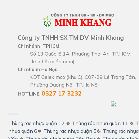
Công ty TNHH SX TM DV Minh Khang
Chi nhánh TPHCM
Số 13 Quốc lộ 1A, Phường Thới An, TP.HCM
(kho bãi miền nam)
Chi nhánh Hà Nội:
KDT Geleximco (khu C), C07-29 Lê Trọng Tấn,
Phường Dương Nội, TP.Hà Nội
0327 17 3232
HOTLINE
:
Thùng rác nhựa quận 12
🍀
Thùng rác nhựa quận 11
🍀
T
nhựa quận 6
🍀
Thùng rác nhựa quận 5
🍀
Thùng rác nhựa
Vấp
🍀
Thùng rác nhựa quận Tân Phú
🍀
Thùng rác nhựa