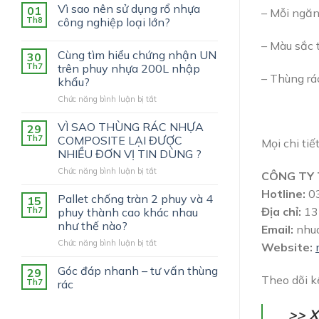
Vì sao nên sử dụng rổ nhựa
01
– Mỗi ngăn 
Th8
công nghiệp loại lớn?
– Màu sắc 
Cùng tìm hiểu chứng nhận UN
30
Th7
trên phuy nhựa 200L nhập
– Thùng rá
khẩu?
ở
Chức năng bình luận bị tắt
Cùng
tìm
VÌ SAO THÙNG RÁC NHỰA
29
hiểu
Th7
COMPOSITE LẠI ĐƯỢC
Mọi chi tiế
chứng
NHIỀU ĐƠN VỊ TIN DÙNG ?
nhận
ở
Chức năng bình luận bị tắt
UN
CÔNG TY 
VÌ
trên
Hotline:
03
SAO
phuy
Pallet chống tràn 2 phuy và 4
15
THÙNG
nhựa
Địa chỉ:
13 
Th7
phuy thành cao khác nhau
RÁC
200L
như thế nào?
Email:
nhu
NHỰA
nhập
ở
Chức năng bình luận bị tắt
COMPOSITE
khẩu?
Website:
Pallet
LẠI
chống
ĐƯỢC
Góc đáp nhanh – tư vấn thùng
29
Theo dõi 
tràn
NHIỀU
Th7
rác
2
ĐƠN
phuy
VỊ
>> 
và
TIN