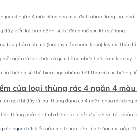
 ngoài 4 ngăn 4 màu dùng cho mục đích nhận dạng loại chất 
g đậy kiểu lật bập bênh, sẽ tự đóng mở sau khi sử dụng
ng tạo phần cửa mở (loại tay cầm hoặc khóa) lấy rác thải đầ
g mỗi ngăn là sọt chứa có quai bằng nhựa hoặc kim loại tùy 
 cửa thường sẽ thể hiện logo nhóm chất thải và các hướng dẫ
ểm của loại thùng rác 4 ngăn 4 màu
 tên gọi thì đây là loại thùng đựng có 4 ngăn chứa rác dùng 
thân thùng phủ sơn tĩnh điện hạn chế sự gỉ sét và tác nhân
g rác ngoài trời
kiểu nắp mở thuận tiện của thùng rác nắp lật 