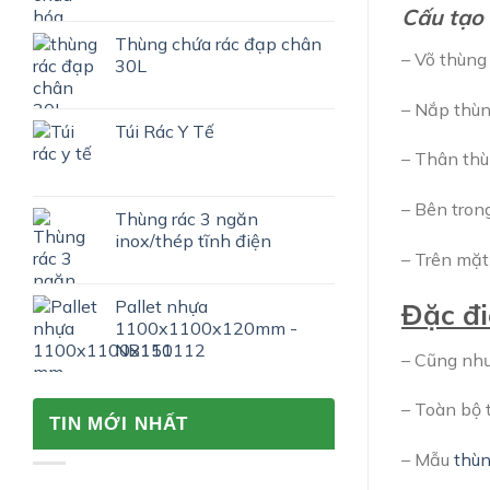
Cấu tạo
Thùng chứa rác đạp chân
– Võ thùng
30L
– Nắp thùn
Túi Rác Y Tế
– Thân thù
– Bên tron
Thùng rác 3 ngăn
inox/thép tĩnh điện
– Trên mặt
Pallet nhựa
Đặc đi
1100x1100x120mm -
NB111112
– Cũng như
– Toàn bộ 
TIN MỚI NHẤT
– Mẫu
thùn