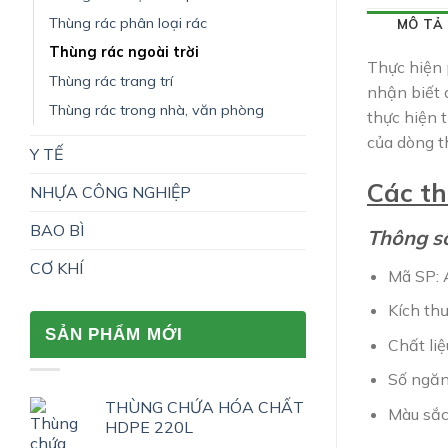
Thùng rác phân loại rác
MÔ TẢ
Thùng rác ngoài trời
Thực hiện 
Thùng rác trang trí
nhận biết 
Thùng rác trong nhà, văn phòng
thực hiện 
của dòng t
Y TẾ
Các th
NHỰA CÔNG NGHIỆP
BAO BÌ
Thông số
CƠ KHÍ
Mã SP:
Kích th
SẢN PHẨM MỚI
Chất liệ
Số ngăn
THÙNG CHỨA HÓA CHẤT
Màu sắc
HDPE 220L