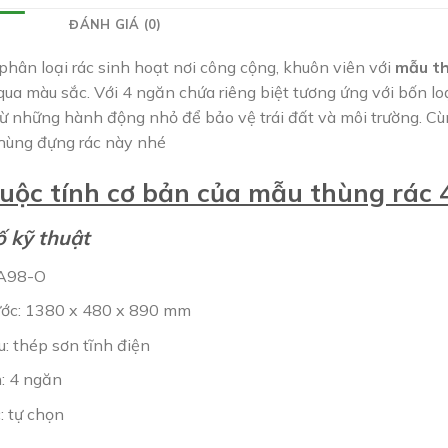
ĐÁNH GIÁ (0)
phân loại rác sinh hoạt nơi công cộng, khuôn viên với
mẫu th
qua màu sắc. Với 4 ngăn chứa riêng biệt tương ứng với bốn lo
từ những hành động nhỏ để bảo vệ trái đất và môi trường. C
hùng đựng rác này nhé
uộc tính cơ bản của mẫu thùng rác 
 kỹ thuật
 A98-O
ước: 1380 x 480 x 890 mm
u: thép sơn tĩnh điện
: 4 ngăn
: tự chọn