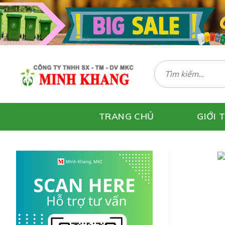
Skip
to
content
Tìm
kiếm:
TRANG CHỦ
GIỚI 