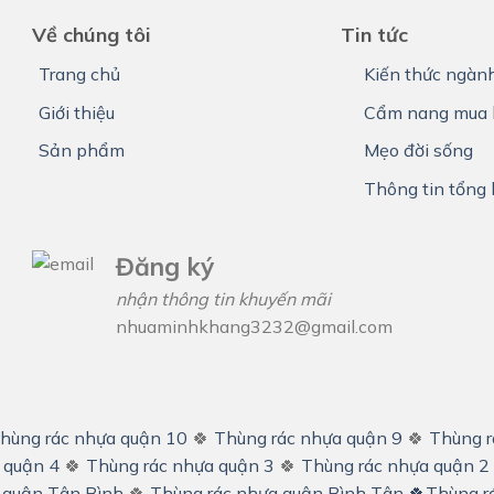
Về chúng tôi
Tin tức
Trang chủ
Kiến thức ngàn
Giới thiệu
Cẩm nang mua 
Sản phẩm
Mẹo đời sống
Thông tin tổng
Đăng ký
nhận thông tin khuyến mãi
nhuaminhkhang3232@gmail.com
hùng rác nhựa quận 10
🍀
Thùng rác nhựa quận 9
🍀
Thùng r
 quận 4
🍀
Thùng rác nhựa quận 3
🍀
Thùng rác nhựa quận 2
 quận Tân Bình
🍀
Thùng rác nhựa quận Bình Tân
🍀
Thùng r