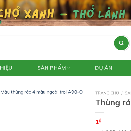
THIỆU
SẢN PHẨM
DỰ ÁN
TRANG CHỦ
/
SẢ
Thùng rá
₫
1