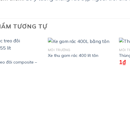
HẨM TƯƠNG TỰ
MÔI TRƯỜNG
MÔI 
Xe thu gom rác 400 lít tôn
Thùng
1
₫
reo đôi composite –