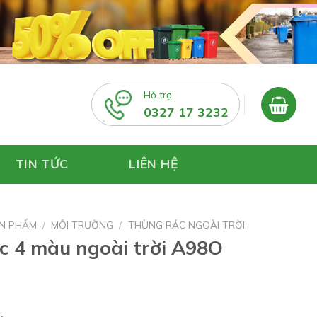
Hỗ trợ
0327 17 3232
TIN TỨC
LIÊN HỆ
N PHẨM
/
MÔI TRƯỜNG
/
THÙNG RÁC NGOÀI TRỜI
c 4 màu ngoài trời A98O