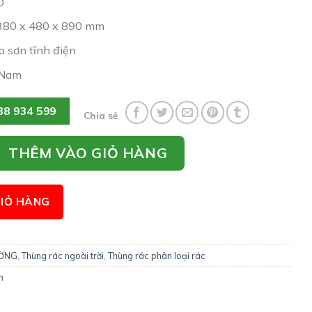
O
1380 x 480 x 890 mm
ép sơn tĩnh điện
 Nam
38 934 599
Chia sẻ
 ngoài trời A98O số lượng
THÊM VÀO GIỎ HÀNG
IỎ HÀNG
ƯỜNG
,
Thùng rác ngoài trời
,
Thùng rác phân loại rác
n