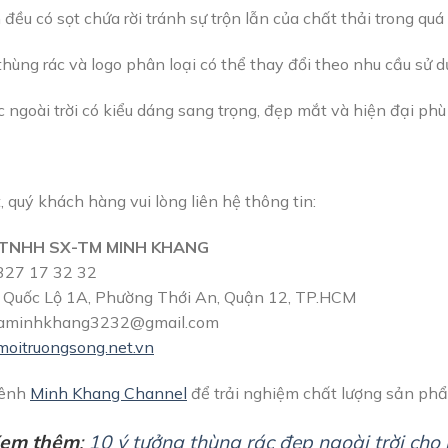
đều có sọt chứa rời tránh sự trộn lẫn của chất thải trong quá
thùng rác và logo phân loại có thể thay đổi theo nhu cầu sử 
c ngoài trời có kiểu dáng sang trọng, đẹp mắt và hiện đại phù
t, quý khách hàng vui lòng liên hệ thông tin:
TNHH SX-TM MINH KHANG
27 17 32 32
Quốc Lộ 1A, Phường Thới An, Quận 12, TP.HCM
aminhkhang3232@gmail.com
moitruongsong.net.vn
kênh
Minh Khang Channel
để trải nghiệm chất lượng sản phẩ
Xem thêm
:
10 ý tưởng thùng rác đẹp ngoài trời cho