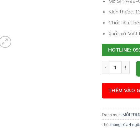
Mã SP: A98–
Kích thước: 
Chất liệu: th
Xuất xứ: Việt
HOTLINE: 09
Thùng rác 4 màu
THÊM VÀO G
Danh mục:
MÔI TR
Thẻ:
thùng rác 4 ngă