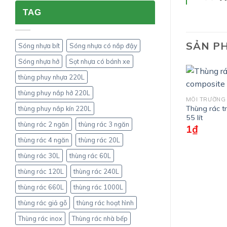
4
DÙNG
TAG
phuy
?
thành
cao
khác
SẢN P
Sóng nhựa bít
Sóng nhựa có nắp đậy
nhau
như
Sóng nhựa hở
Sọt nhựa có bánh xe
thế
nào?
thùng phuy nhựa 220L
thùng phuy nắp hở 220L
MÔI TRƯỜNG
Thùng rác t
thùng phuy nắp kín 220L
55 lít
thùng rác 2 ngăn
thùng rác 3 ngăn
1
₫
thùng rác 4 ngăn
thùng rác 20L
thùng rác 30L
thùng rác 60L
thùng rác 120L
thùng rác 240L
thùng rác 660L
thùng rác 1000L
thùng rác giả gỗ
thùng rác hoạt hình
Thùng rác inox
Thùng rác nhà bếp