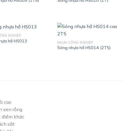
hựa hở HS009 (1T9)
Sóng nhựa hở HS010 (1T)
ÔNG NGHIỆP
hựa hở HS013
NHỰA CÔNG NGHIỆP
Sóng nhựa hở HS014 (2T5)
i cao
n xen rỗng
c điểm khác
ách sắt