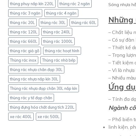
thùng phuy nắp kín 220L
thùng rác 2 ngăn
Sóng nhựa hở
thùng rác 3 ngăn
thùng rác 4 ngăn
Những ư
thùng rác 20L
thùng rác 30L
thùng rác 60L
– Chất liệu 
thùng rác 120L
thùng rác 240L
– Có sự đàn 
thùng rác 660L
thùng rác 1000L
– Thiết kế 
thùng rác giả gỗ
thùng rác hoạt hình
– Trọng lượ
Thùng rác inox
Thùng rác nhà bếp
– Tiết kiệm 
– Vì là nhự
thùng rác nhựa chân đạp 30L
– Nhiều màu
thùng rác nhựa nắp kín 30L
Ứng dụ
Thùng rác nhựa đạp chân 30L nắp kín
thùng rác y tế đạp chân
– Tính đa d
Ngành cô
thùng đựng hóa chất dung tích 220L
xe rác 400L
xe rác 500L
– Phổ biến t
linh kiện, p