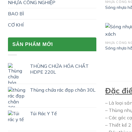
NHỰA CÔNG NGHIỆP
NHỰA CÔNG N
Sóng nhựa hở
BAO BÌ
CƠ KHÍ
NHỰA CÔNG N
SẢN PHẨM MỚI
Sóng nhựa h
THÙNG CHỨA HÓA CHẤT
HDPE 220L
Đ
ặ
c đi
Thùng chứa rác đạp chân 30L
– Là loại s
– Thùng nhự
Túi Rác Y Tế
– Các góc c
– Thiết kế 2