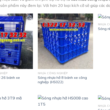
 sản phẩm này đem lại. Với hơn 20 loại kích cỡ sẽ giúp các 
NHỰA C
Sóng n
GHIỆP
NHỰA CÔNG NGHIỆP
 26 bánh xe
Sóng nhựa hở 8 bánh xe công
nghiệp (HS022)
NHỰA C