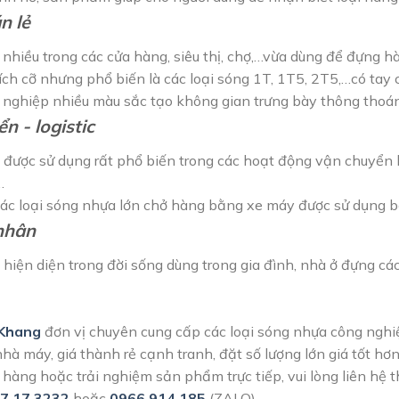
n lẻ
 nhiều trong các cửa hàng, siêu thị, chợ,…vừa dùng để đựng 
ích cỡ nhưng phổ biến là các loại sóng 1T, 1T5, 2T5,…có tay
 nghiệp nhiều màu sắc tạo không gian trưng bày thông thoá
n - logistic
được sử dụng rất phổ biến trong các hoạt động vận chuyển hà
…
các loại sóng nhựa lớn chở hàng bằng xe máy được sử dụng b
nhân
hiện diện trong đời sống dùng trong gia đình, nhà ở đựng cá
 Khang
đơn vị chuyên cung cấp các loại sóng nhựa công nghi
 nhà máy, giá thành rẻ cạnh tranh, đặt số lượng lớn giá tốt hơ
hàng hoặc trải nghiệm sản phẩm trực tiếp, vui lòng liên hệ th
7 17 3232
hoặc
0966 914 185
(ZALO)