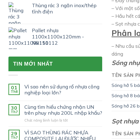
– Đáy thùng
Thùng rác 3 ngăn inox/thép
– Với một s
tĩnh điện
– Hầu hết c
– Sọt nhựa 
Pallet nhựa
Phân lo
1100x1100x120mm -
NB111112
– Nhu cầu sử
dáng
Sóng nhự
TIN MỚI NHẤT
TÊN SẢN 
Sóng hở 5 bá
Vì sao nên sử dụng rổ nhựa công
01
Th8
nghiệp loại lớn?
Sóng hở 8 bá
Sóng hở 26 b
Cùng tìm hiểu chứng nhận UN
30
Th7
trên phuy nhựa 200L nhập khẩu?
Sọt nhựa
ở
Chức năng bình luận bị tắt
Cùng
tìm
VÌ SAO THÙNG RÁC NHỰA
29
TÊN SẢN 
hiểu
Th7
COMPOSITE LẠI ĐƯỢC NHIỀU