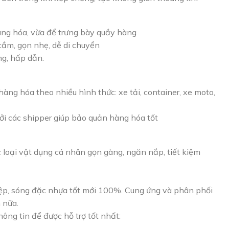
hàng hóa, vừa để trưng bày quầy hàng
 cầm, gọn nhẹ, dễ di chuyển
ng, hấp dẫn.
ng hóa theo nhiều hình thức: xe tải, container, xe moto,
ởi các shipper giúp bảo quản hàng hóa tốt
c loại vật dụng cá nhân gọn gàng, ngăn nắp, tiết kiệm
ệp, sóng đặc nhựa tốt mới 100%. Cung ứng và phân phối
n nữa.
ông tin để được hỗ trợ tốt nhất: