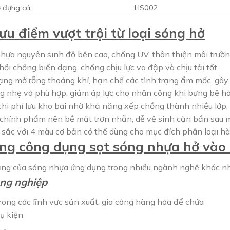
 đựng cá
HS002
u điểm vượt trội từ loại sóng hở
nhựa nguyên sinh độ bền cao, chống UV, thân thiện môi trường
hồi chống biến dạng, chống chịu lực va đập và chịu tải tốt
dạng mở rỗng thoáng khí, hạn chế các tình trạng ẩm mốc, gây
ng nhẹ và phù hợp, giảm áp lực cho nhân công khi bưng bê h
chi phí lưu kho bãi nhờ khả năng xếp chồng thành nhiều lớp, 
a chính phẩm nên bề mặt trơn nhẵn, dễ vệ sinh cặn bẩn sau 
 sắc với 4 màu cơ bản có thể dùng cho mục đích phân loại h
ng công dụng sọt sóng nhựa hở vào 
ạng của sóng nhựa ứng dụng trong nhiều ngành nghề khác nha
ng nghiệp
rong các lĩnh vực sản xuất, gia công hàng hóa để chứa
hụ kiện