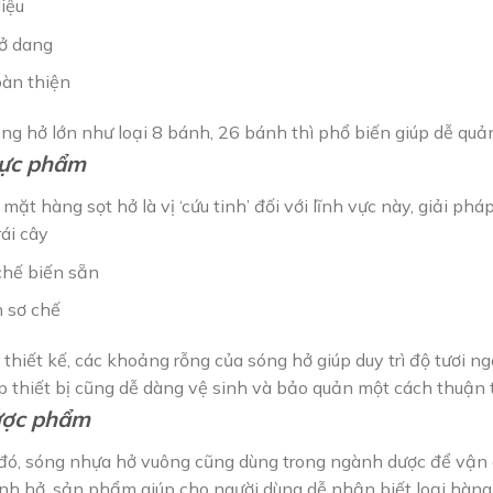
iệu
ở dang
àn thiện
óng hở lớn như loại 8 bánh, 26 bánh thì phổ biến giúp dễ quả
ực phẩm
, mặt hàng sọt hở là vị ‘cứu tinh’ đối với lĩnh vực này, giải p
rái cây
hế biến sẵn
n sơ chế
h thiết kế, các khoảng rỗng của sóng hở giúp duy trì độ tươi n
p thiết bị cũng dễ dàng vệ sinh và bảo quản một cách thuận 
ược phẩm
đó, sóng nhựa hở vuông cũng dùng trong ngành dược để vận c
ính hở, sản phẩm giúp cho người dùng dễ nhận biết loại hàng