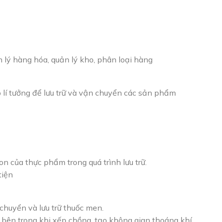
n lý hàng hóa, quản lý kho, phân loại hàng
háp lí tưởng để lưu trữ và vận chuyển các sản phẩm
gon của thực phẩm trong quá trình lưu trữ.
tiện
huyển và lưu trữ thuốc men.
 bên trong khi xếp chồng, tạo không gian thoáng khí