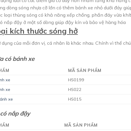
 dạng lưới có các điểm gia cố dày hơn nhằm tăng khả năng ch
ống dòng sóng nhựa cỡ lớn có thêm bánh xe nhỏ dưới đáy gi
ác loại thùng sóng có khả năng xếp chồng, phần đáy vừa khít
có nắp đậy ở một số dòng giúp đậy kín và bảo vệ hàng hóa
ại kích thước sóng hở
 dụng của mỗi đơn vị, cá nhân là khác nhau. Chính vì thế chún
a có bánh xe
PHẨM
MÃ SẢN PHẨM
nh xe
HS0199
nh xe
HS022
ánh xe
HS015
 có nắp đậy
PHẨM
MÃ SẢN PHẨM