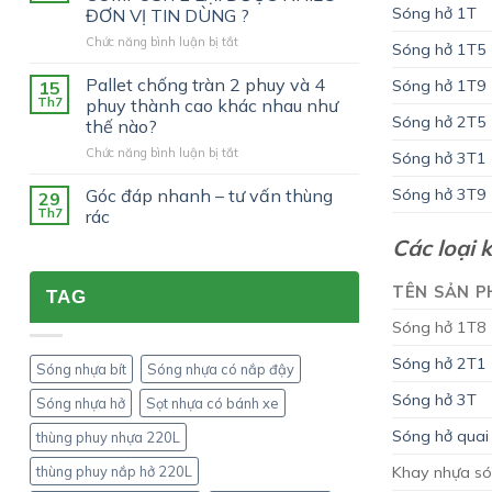
chứng
Sóng hở 1T
ĐƠN VỊ TIN DÙNG ?
nhận
ở
Chức năng bình luận bị tắt
UN
Sóng hở 1T5
VÌ
trên
SAO
phuy
Pallet chống tràn 2 phuy và 4
Sóng hở 1T9
15
THÙNG
nhựa
Th7
phuy thành cao khác nhau như
RÁC
200L
Sóng hở 2T5
thế nào?
NHỰA
nhập
ở
Chức năng bình luận bị tắt
COMPOSITE
khẩu?
Sóng hở 3T1
Pallet
LẠI
chống
ĐƯỢC
Góc đáp nhanh – tư vấn thùng
Sóng hở 3T9
29
tràn
NHIỀU
Th7
rác
2
ĐƠN
Các loại 
phuy
VỊ
và
TIN
4
DÙNG
TÊN SẢN 
TAG
phuy
?
thành
Sóng hở 1T8
cao
khác
Sóng hở 2T1
Sóng nhựa bít
Sóng nhựa có nắp đậy
nhau
như
Sóng hở 3T
Sóng nhựa hở
Sọt nhựa có bánh xe
thế
nào?
Sóng hở quai
thùng phuy nhựa 220L
Khay nhựa só
thùng phuy nắp hở 220L