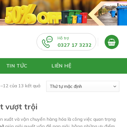
Hỗ trợ
0327 17 3232
TIN TỨC
LIÊN HỆ
1–12 của 13 kết quả
 vượt trội
sản xuất và vận chuyển hàng hóa là công việc quan trọng
hở
giúp giải quyết vấn đề nan giải, bằng những ưu điểm