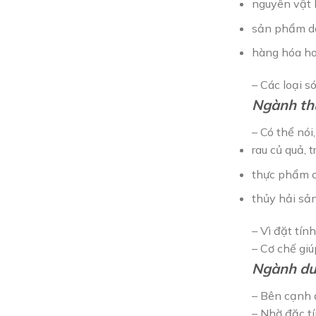
nguyên vật l
sản phẩm d
hàng hóa ho
– Các loại s
Ngành th
– Có thể nói
rau củ quả, t
thực phẩm c
thủy hải sả
– Vì đặt tín
– Cơ chế giú
Ngành d
– Bên cạnh 
– Nhờ đặc t