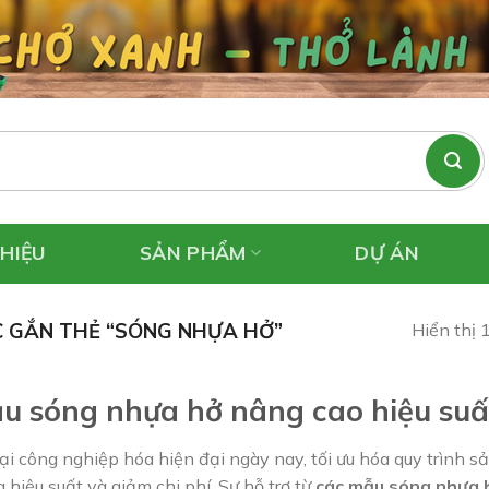
THIỆU
SẢN PHẨM
DỰ ÁN
 GẮN THẺ “SÓNG NHỰA HỞ”
Hiển thị 
u sóng nhựa hở nâng cao hiệu suất
ại công nghiệp hóa hiện đại ngày nay, tối ưu hóa quy trình 
g hiệu suất và giảm chi phí. Sự hỗ trợ từ
các mẫu sóng nhựa 