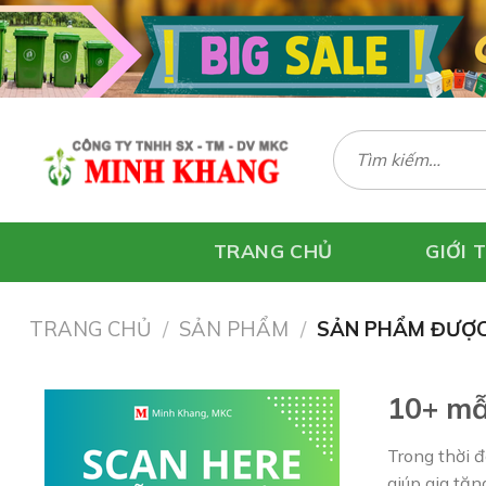
Skip
to
content
Tìm
kiếm:
TRANG CHỦ
GIỚI 
TRANG CHỦ
/
SẢN PHẨM
/
SẢN PHẨM ĐƯỢC
10+ mẫ
Trong thời đ
giúp gia tăn