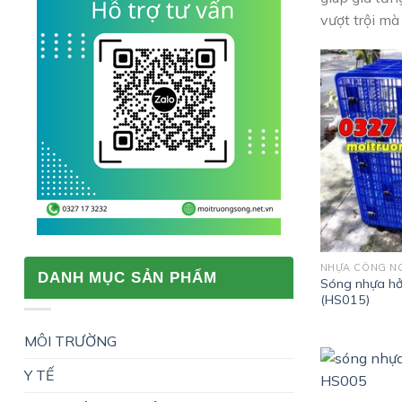
vượt trội mà
NHỰA CÔNG N
DANH MỤC SẢN PHẨM
Sóng nhựa hở
(HS015)
MÔI TRƯỜNG
Y TẾ