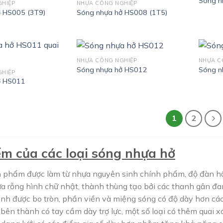
Sóng n
GHIỆP
NHỰA CÔNG NGHIỆP
 HS005 (3T9)
Sóng nhựa hở HS008 (1T5)
NHỰA CÔNG NGHIỆP
NHỰA C
Sóng nhựa hở HS012
Sóng n
GHIỆP
ở HS011
1
2
ểm của các loại sóng nhựa hở
ản phẩm được làm từ nhựa nguyên sinh chính phẩm, độ đàn hồ
a rỗng hình chữ nhật, thành thùng tạo bởi các thanh gân đa
ạnh được bo tròn, phần viền và miệng sóng có độ dày hơn cá
 bên thành có tay cầm dày trợ lực, một số loại có thêm quai x