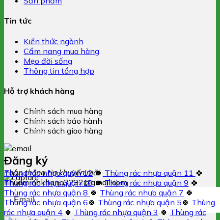
Sản phẩm
Tin tức
Kiến thức ngành
Cẩm nang mua hàng
Mẹo đời sống
Thông tin tổng hợp
Hỗ trợ khách hàng
Chính sách mua hàng
Chính sách bảo hành
Chính sách giao hàng
Đăng ký
nhận thông tin khuyến mãi
Thùng rác nhựa quận 12
🍀
Thùng rác nhựa quận 11
🍀
nhuaminhkhang3232@gmail.com
Thùng rác nhựa quận 10
🍀
Thùng rác nhựa quận 9
🍀
Thùng rác nhựa quận 8
🍀
Thùng rác nhựa quận 7
🍀
Thùng rác nhựa quận 6
🍀
Thùng rác nhựa quận 5
🍀
Thùng
rác nhựa quận 4
🍀
Thùng rác nhựa quận 3
🍀
Thùng rác