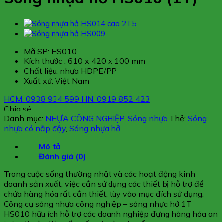
Mã SP: HS010
Kích thước : 610 x 420 x 100 mm
Chất liệu: nhựa HDPE/PP
Xuất xứ: Việt Nam
HCM: 0938 934 599
HN: 0919 852 423
Chia sẻ
Danh mục:
NHỰA CÔNG NGHIỆP
,
Sóng nhựa
Thẻ:
Sóng
nhựa có nắp đậy
,
Sóng nhựa hở
Mô tả
Đánh giá (0)
Trong cuộc sống thường nhật và các hoạt động kinh
doanh sản xuất, việc cần sử dụng các thiết bị hỗ trợ để
chứa hàng hóa rất cần thiết, tùy vào mục đích sử dụng.
Công cụ sóng nhựa công nghiệp – sóng nhựa hở 1T
HS010 hữu ích hỗ trợ các doanh nghiệp đựng hàng hóa an