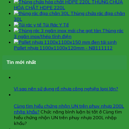
THÙNG CHỨA
HÓA CHẤT HDPE 220L
Thùng chứa rác đạp chân
30L
Túi Rác Y Tế
Thùng rác
3 ngăn inox/thép tĩnh điện
Pallet nhựa 1100x1100x120mm - NB111112
Tin mới nhất
01
Th8
Vì sao nên sử dụng rổ nhựa công nghiệp loại lớn?
30
Th7
Cùng tìm hiểu chứng nhận UN trên phuy nhựa 200L
nhập khẩu?
Chức năng bình luận bị tắt
ở Cùng tìm
hiểu chứng nhận UN trên phuy nhựa 200L nhập
khẩu?