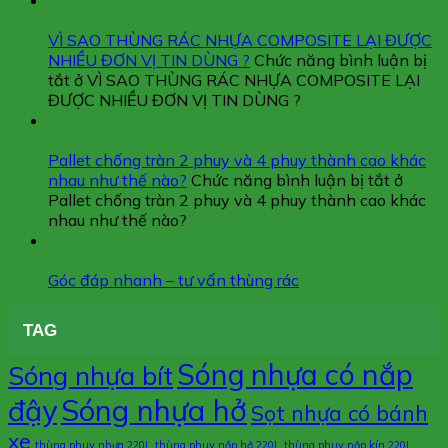
29
Th7
VÌ SAO THÙNG RÁC NHỰA COMPOSITE LẠI ĐƯỢC
NHIỀU ĐƠN VỊ TIN DÙNG ?
Chức năng bình luận bị
tắt
ở VÌ SAO THÙNG RÁC NHỰA COMPOSITE LẠI
ĐƯỢC NHIỀU ĐƠN VỊ TIN DÙNG ?
15
Th7
Pallet chống tràn 2 phuy và 4 phuy thành cao khác
nhau như thế nào?
Chức năng bình luận bị tắt
ở
Pallet chống tràn 2 phuy và 4 phuy thành cao khác
nhau như thế nào?
29
Th7
Góc đáp nhanh – tư vấn thùng rác
TAG
Sóng nhựa có nắp
Sóng nhựa bít
đậy
Sóng nhựa hở
Sọt nhựa có bánh
xe
thùng phuy nhựa 220L
thùng phuy nắp hở 220L
thùng phuy nắp kín 220L