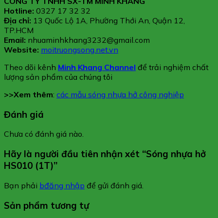
CÔNG TY TNHH SX-TM MINH KHANG
Hotline:
0327 17 32 32
Địa chỉ:
13 Quốc Lộ 1A, Phường Thới An, Quận 12,
TP.HCM
Email:
nhuaminhkhang3232@gmail.com
Website:
moitruongsong.net.vn
Theo dõi kênh
Minh Khang Channel
để trải nghiệm chất
lượng sản phẩm của chúng tôi
>>Xem thêm
:
các mẫu sóng nhựa hở công nghiệp
Đánh giá
Chưa có đánh giá nào.
Hãy là người đầu tiên nhận xét “Sóng nhựa hở
HS010 (1T)”
Bạn phải
bđăng nhập
để gửi đánh giá.
Sản phẩm tương tự