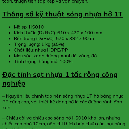
toàn, thuận tiện sắp xếp và vận chuyển.
Thông số kỹ thuật sóng nhựa hở 1T
Mã sp: HS010
Kích thước (DxRxC): 610 x 420 x 100 mm
Bên trong (DxRxC): 570 x 382 x 90 m
Trọng lượng: 1 kg (±5%)
Chất liệu: nhựa HDPE/PP
Màu sắc: xanh dương, xanh lá, vàng, đỏ
Tình trạng: hàng mới 100%
Đặc tính sọt nhựa 1 tấc rỗng công
nghiệp
– Nguyên liệu chính tạo nên sóng nhựa 1T hở bằng nhựa
PP cứng cáp, với thiết kế dạng hở là các đường rãnh đan
xen.
– Chiều dài và chiều cao sóng hở HS010 khá lớn, nhưng
chiều cao nhỏ 10cm, nên chỉ thích hợp chứa các loại hàng