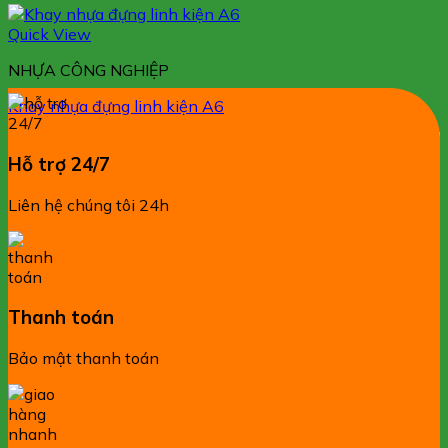
Quick View
NHỰA CÔNG NGHIỆP
Khay nhựa đựng linh kiện A6
Hỗ trợ 24/7
Liên hệ chúng tôi 24h
Thanh toán
Bảo mật thanh toán