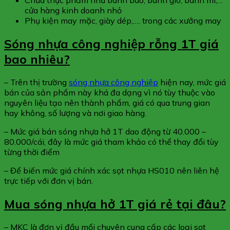
Chứa thực phẩm như bánh bao, bánh giò, bánh mì,…
cửa hàng kinh doanh nhỏ
Phụ kiện may mặc, giày dép,…. trong các xưởng may
Sóng nhựa công nghiệp rỗng 1T giá
bao nhiêu?
– Trên thị trường
sóng nhựa công nghiệp
hiện nay, mức giá
bán của sản phẩm này khá đa dạng vì nó tùy thuộc vào
nguyên liệu tạo nên thành phẩm, giá có qua trung gian
hay không, số lượng và nơi giao hàng.
– Mức giá bán sóng nhựa hở 1T dao động từ 40.000 –
80.000/cái, đây là mức giá tham khảo có thể thay đổi tùy
từng thời điểm
– Để biến mức giá chính xác sọt nhựa HS010 nên liên hệ
trực tiếp với đơn vị bán.
Mua sóng nhựa hở 1T giá rẻ tại đâu?
– MKC là đơn vị đầu mối chuyên cung cấp các loại sọt