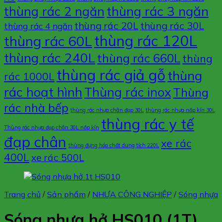
thùng rác 3 ngăn
thùng rác 2 ngăn
thùng rác 20L
thùng rác 30L
thùng rác 4 ngăn
thùng rác 120L
thùng rác 60L
thùng rác 240L
thùng rác 660L
thùng
thùng rác giả gỗ
thùng
rác 1000L
rác hoạt hình
Thùng rác inox
Thùng
rác nhà bếp
thùng rác nhựa chân đạp 30L
thùng rác nhựa nắp kín 30L
thùng rác y tế
Thùng rác nhựa đạp chân 30L nắp kín
đạp chân
xe rác
thùng đựng hóa chất dung tích 220L
400L
xe rác 500L
Trang chủ
/
Sản phẩm
/
NHỰA CÔNG NGHIỆP
/
Sóng nhựa
Sóng nhựa hở HS010 (1T)