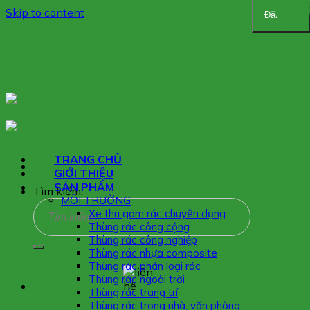
Skip to content
Đăng ký
TRANG CHỦ
GIỚI THIỆU
SẢN PHẨM
Tìm kiếm:
MÔI TRƯỜNG
Xe thu gom rác chuyên dụng
Thùng rác công cộng
Thùng rác công nghiệp
Thùng rác nhựa composite
Thùng rác phân loại rác
Thùng rác ngoài trời
Thùng rác trang trí
Thùng rác trong nhà, văn phòng