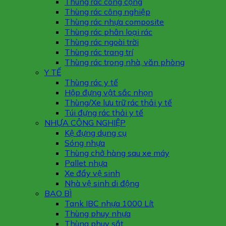
Thùng rác công cộng
Thùng rác công nghiệp
Thùng rác nhựa composite
Thùng rác phân loại rác
Thùng rác ngoài trời
Thùng rác trang trí
Thùng rác trong nhà, văn phòng
Y TẾ
Thùng rác y tế
Hộp đựng vật sắc nhọn
Thùng/Xe lưu trữ rác thải y tế
Túi đựng rác thải y tế
NHỰA CÔNG NGHIỆP
Kệ đựng dụng cụ
Sóng nhựa
Thùng chở hàng sau xe máy
Pallet nhựa
Xe đẩy vệ sinh
Nhà vệ sinh di động
BAO BÌ
Tank IBC nhựa 1000 Lít
Thùng phuy nhựa
Thùng phuy sắt