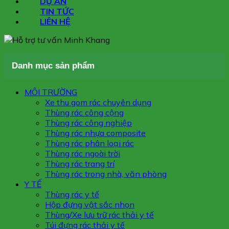
DỰ ÁN
TIN TỨC
LIÊN HỆ
Danh mục sản phẩm
MÔI TRƯỜNG
Xe thu gom rác chuyên dụng
Thùng rác công cộng
Thùng rác công nghiệp
Thùng rác nhựa composite
Thùng rác phân loại rác
Thùng rác ngoài trời
Thùng rác trang trí
Thùng rác trong nhà, văn phòng
Y TẾ
Thùng rác y tế
Hộp đựng vật sắc nhọn
Thùng/Xe lưu trữ rác thải y tế
Túi đựng rác thải y tế