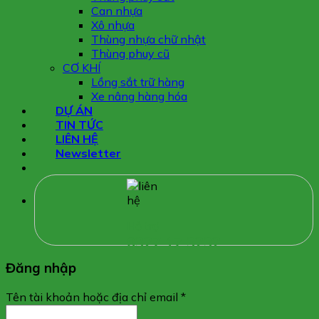
Can nhựa
Xô nhựa
Thùng nhựa chữ nhật
Thùng phuy cũ
CƠ KHÍ
Lồng sắt trữ hàng
Xe nâng hàng hóa
DỰ ÁN
TIN TỨC
LIÊN HỆ
Newsletter
Hỗ trợ
0327 17 3232
Đăng nhập
Tên tài khoản hoặc địa chỉ email
*