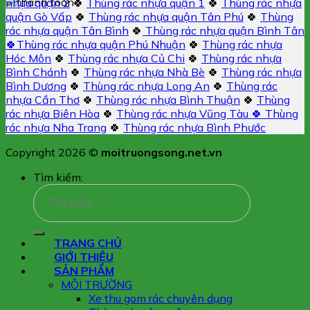
nhựa quận 2
🍀
Thùng rác nhựa quận 1
🍀
Thùng rác nhựa
quận Gò Vấp
🍀
Thùng rác nhựa quận Tân Phú
🍀
Thùng
rác nhựa quận Tân Bình
🍀
Thùng rác nhựa quận Bình Tân
🍀
Thùng rác nhựa quận Phú Nhuận
🍀
Thùng rác nhựa
Hóc Môn
🍀
Thùng rác nhựa Củ Chi
🍀
Thùng rác nhựa
Bình Chánh
🍀
Thùng rác nhựa Nhà Bè
🍀
Thùng rác nhựa
Bình Dương
🍀
Thùng rác nhựa Long An
🍀
Thùng rác
nhựa Cần Thơ
🍀
Thùng rác nhựa Bình Thuận
🍀
Thùng
rác nhựa Biên Hòa
🍀
Thùng rác nhựa Vũng Tàu 🍀
Thùng
rác nhựa Nha Trang
🍀
Thùng rác nhựa Bình Phước
Copyright 2026 ©
moitruongsong.net.vn
Tìm kiếm:
TRANG CHỦ
GIỚI THIỆU
SẢN PHẨM
MÔI TRƯỜNG
Xe thu gom rác chuyên dụng