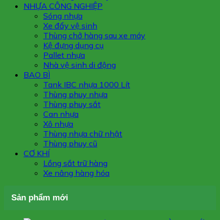
NHỰA CÔNG NGHIỆP
Sóng nhựa
Xe đẩy vệ sinh
Thùng chở hàng sau xe máy
Kệ đựng dụng cụ
Pallet nhựa
Nhà vệ sinh di động
BAO BÌ
Tank IBC nhựa 1000 Lít
Thùng phuy nhựa
Thùng phuy sắt
Can nhựa
Xô nhựa
Thùng nhựa chữ nhật
Thùng phuy cũ
CƠ KHÍ
Lồng sắt trữ hàng
Xe nâng hàng hóa
Sản phẩm mới