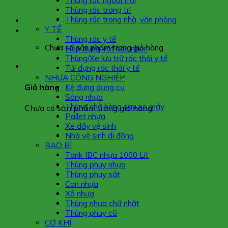
Thùng rác ngoài trời
Thùng rác trang trí
Thùng rác trong nhà, văn phòng
Y TẾ
Thùng rác y tế
Chưa có sản phẩm trong giỏ hàng.
Hộp đựng vật sắc nhọn
Thùng/Xe lưu trữ rác thải y tế
Túi đựng rác thải y tế
NHỰA CÔNG NGHIỆP
Giỏ hàng
Kệ đựng dụng cụ
Sóng nhựa
Thùng chở hàng sau xe máy
Chưa có sản phẩm trong giỏ hàng.
Pallet nhựa
Xe đẩy vệ sinh
Nhà vệ sinh di động
BAO BÌ
Tank IBC nhựa 1000 Lít
Thùng phuy nhựa
Thùng phuy sắt
Can nhựa
Xô nhựa
Thùng nhựa chữ nhật
Thùng phuy cũ
CƠ KHÍ