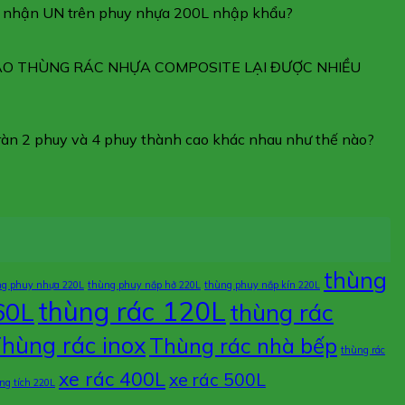
g nhận UN trên phuy nhựa 200L nhập khẩu?
SAO THÙNG RÁC NHỰA COMPOSITE LẠI ĐƯỢC NHIỀU
tràn 2 phuy và 4 phuy thành cao khác nhau như thế nào?
thùng
ng phuy nhựa 220L
thùng phuy nắp hở 220L
thùng phuy nắp kín 220L
thùng rác 120L
60L
thùng rác
hùng rác inox
Thùng rác nhà bếp
thùng rác
xe rác 400L
xe rác 500L
ng tích 220L