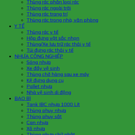
Thùng rác phân loại rác
Thùng rác ngoài trời
Thùng rác trang trí
Thùng rác trong nhà, văn phòng
Y TẾ
Thùng rác y tế
Hộp đựng vật sắc nhọn
Thùng/Xe lưu trữ rác thải y tế
Túi đựng rác thải y tế
NHỰA CÔNG NGHIỆP
Sóng nhựa
Xe đẩy vệ sinh
Thùng chở hàng sau xe máy
Kệ đựng dụng cụ
Pallet nhựa
Nhà vệ sinh di động
BAO BÌ
Tank IBC nhựa 1000 Lít
Thùng phuy nhựa
Thùng phuy sắt
Can nhựa
Xô nhựa
Thùng nhựa chữ nhật