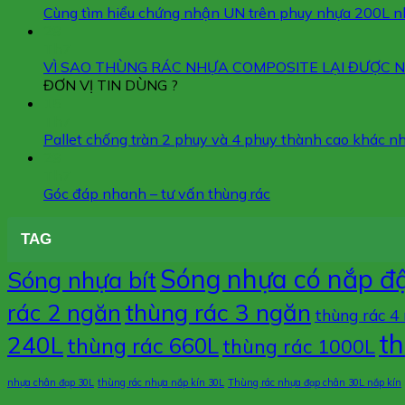
Cùng tìm hiểu chứng nhận UN trên phuy nhựa 200L 
29
Th7
VÌ SAO THÙNG RÁC NHỰA COMPOSITE LẠI ĐƯỢC NH
ĐƠN VỊ TIN DÙNG ?
15
Th7
Pallet chống tràn 2 phuy và 4 phuy thành cao khác n
29
Th7
Góc đáp nhanh – tư vấn thùng rác
TAG
Sóng nhựa có nắp đ
Sóng nhựa bít
thùng rác 3 ngăn
rác 2 ngăn
thùng rác 4
th
240L
thùng rác 660L
thùng rác 1000L
nhựa chân đạp 30L
thùng rác nhựa nắp kín 30L
Thùng rác nhựa đạp chân 30L nắp kín