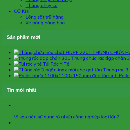
Thùng phuy cũ
CƠ KHÍ
Lồng sắt trữ hàng
Xe nâng hàng hóa
Sản phẩm mới
THÙNG CHỨA H
Thùng chứa rác đạp chân 
Túi Rác Y Tế
Thùng rác 3 
Pall
Tin mới nhất
01
Th8
Vì sao nên sử dụng rổ nhựa công nghiệp loại lớn?
30
Th7