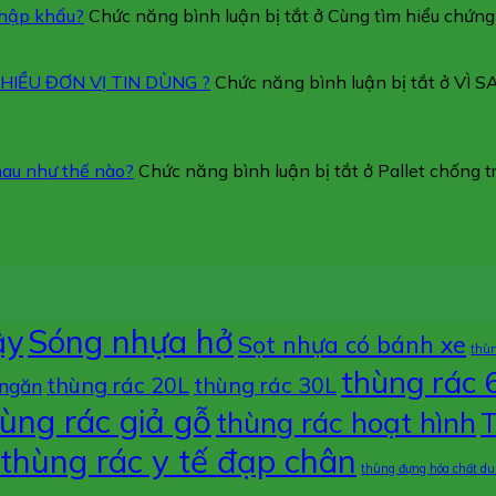
nhập khẩu?
Chức năng bình luận bị tắt
ở Cùng tìm hiểu chứn
IỀU ĐƠN VỊ TIN DÙNG ?
Chức năng bình luận bị tắt
ở VÌ 
hau như thế nào?
Chức năng bình luận bị tắt
ở Pallet chống 
ậy
Sóng nhựa hở
Sọt nhựa có bánh xe
thù
thùng rác 
thùng rác 20L
thùng rác 30L
 ngăn
ùng rác giả gỗ
thùng rác hoạt hình
T
thùng rác y tế đạp chân
thùng đựng hóa chất du