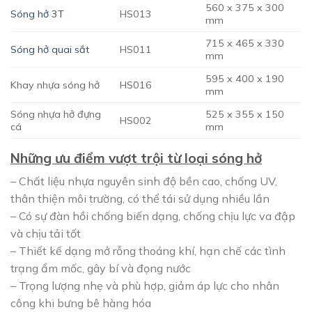
560 x 375 x 300
Sóng hở 3T
HS013
mm
715 x 465 x 330
Sóng hở quai sắt
HS011
mm
595 x 400 x 190
Khay nhựa sóng hở
HS016
mm
Sóng nhựa hở đựng
525 x 355 x 150
HS002
cá
mm
Những ưu điểm vượt trội từ loại sóng hở
– Chất liệu nhựa nguyên sinh độ bền cao, chống UV,
thân thiện môi trường, có thể tái sử dụng nhiều lần
– Có sự đàn hồi chống biến dạng, chống chịu lực va đập
và chịu tải tốt
– Thiết kế dạng mở rỗng thoáng khí, hạn chế các tình
trạng ẩm mốc, gây bí và đọng nước
– Trọng lượng nhẹ và phù hợp, giảm áp lực cho nhân
công khi bưng bê hàng hóa