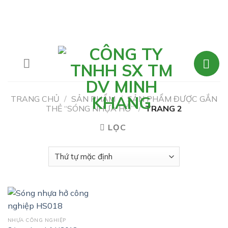
Skip
to
content
TRANG CHỦ
/
SẢN PHẨM
/
SẢN PHẨM ĐƯỢC GẮN
THẺ “SÓNG NHỰA HỞ”
/
TRANG 2
LỌC
NHỰA CÔNG NGHIỆP