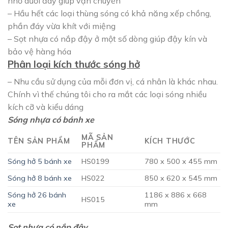
nhỏ dưới đáy giúp vận chuyển
– Hầu hết các loại thùng sóng có khả năng xếp chồng,
phần đáy vừa khít với miệng
– Sọt nhựa có nắp đậy ở một số dòng giúp đậy kín và
bảo vệ hàng hóa
Phân loại kích thước sóng hở
– Nhu cầu sử dụng của mỗi đơn vị, cá nhân là khác nhau.
Chính vì thế chúng tôi cho ra mắt các loại sóng nhiều
kích cỡ và kiểu dáng
Sóng nhựa có bánh xe
MÃ SẢN
TÊN SẢN PHẨM
KÍCH THƯỚC
PHẨM
Sóng hở 5 bánh xe
HS0199
780 x 500 x 455 mm
Sóng hở 8 bánh xe
HS022
850 x 620 x 545 mm
Sóng hở 26 bánh
1186 x 886 x 668
HS015
xe
mm
Sọt nhựa có nắp đậy