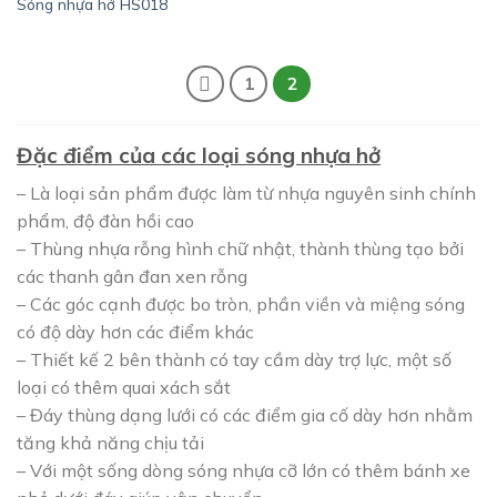
Sóng nhựa hở HS018
1
2
Đ
ặ
c điểm của các loại sóng nhựa hở
– Là loại sản phẩm được làm từ nhựa nguyên sinh chính
phẩm, độ đàn hồi cao
– Thùng nhựa rỗng hình chữ nhật, thành thùng tạo bởi
các thanh gân đan xen rỗng
– Các góc cạnh được bo tròn, phần viền và miệng sóng
có độ dày hơn các điểm khác
– Thiết kế 2 bên thành có tay cầm dày trợ lực, một số
loại có thêm quai xách sắt
– Đáy thùng dạng lưới có các điểm gia cố dày hơn nhằm
tăng khả năng chịu tải
– Với một sống dòng sóng nhựa cỡ lớn có thêm bánh xe