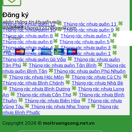
Đăng ký
nhận thông tin khuyến mãi
Thùng rác nhựa quận 12
Thùng rác nhựa quận 11
nhuaminhkhang3232@gmail.com
Thùng rác nhựa quận 10
Thùng rác nhựa quận 9
Thùng rác nhựa quận 8
Thùng rác nhựa quận 7
Thùng rác nhựa quận 6
Thùng rác nhựa quận 5
Thùng rác nhựa quận 4
Thùng rác nhựa quận 3
Thùng rác nhựa quận 2
Thùng rác nhựa quận 1
Thùng rác nhựa quận Gò Vấp
Thùng rác nhựa quận
Tân Phú
Thùng rác nhựa quận Tân Bình
Thùng rác
nhựa quận Bình Tân
Thùng rác nhựa quận Phú Nhuận
Thùng rác nhựa Hóc Môn
Thùng rác nhựa Củ Chi
Thùng rác nhựa Bình Chánh
Thùng rác nhựa Nhà Bè
Thùng rác nhựa Bình Dương
Thùng rác nhựa Long
An
Thùng rác nhựa Cần Thơ
Thùng rác nhựa Bình
Thuận
Thùng rác nhựa Biên Hòa
Thùng rác nhựa
Vũng Tàu
Thùng rác nhựa Nha Trang
Thùng rác
nhựa Bình Phước
Copyright 2026 ©
moitruongsong.net.vn