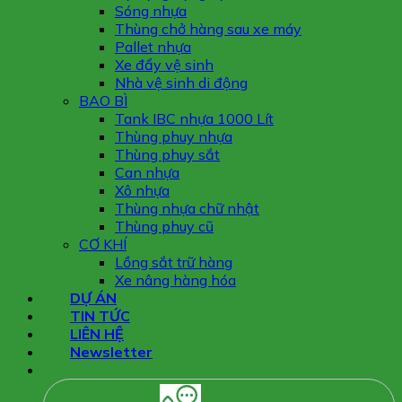
Sóng nhựa
Thùng chở hàng sau xe máy
Pallet nhựa
Xe đẩy vệ sinh
Nhà vệ sinh di động
BAO BÌ
Tank IBC nhựa 1000 Lít
Thùng phuy nhựa
Thùng phuy sắt
Can nhựa
Xô nhựa
Thùng nhựa chữ nhật
Thùng phuy cũ
CƠ KHÍ
Lồng sắt trữ hàng
Xe nâng hàng hóa
DỰ ÁN
TIN TỨC
LIÊN HỆ
Newsletter