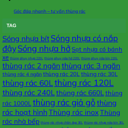
COMPOSITE
nhập
chống
Th7
LẠI
khẩu?
tràn
Góc đáp nhanh – tư vấn thùng rác
ĐƯỢC
2
NHIỀU
phuy
TAG
ĐƠN
và
VỊ
4
Sóng nhựa có nắp
Sóng nhựa bít
TIN
phuy
DÙNG
thành
đậy
Sóng nhựa hở
Sọt nhựa có bánh
?
cao
xe
khác
thùng phuy nhựa 220L
thùng phuy nắp hở 220L
thùng phuy nắp kín 220L
nhau
thùng rác 3 ngăn
thùng rác 2 ngăn
như
thùng rác 20L
thùng rác 30L
thế
thùng rác 4 ngăn
nào?
thùng rác 120L
thùng rác 60L
thùng rác 240L
thùng rác 660L
thùng
thùng rác giả gỗ
thùng
rác 1000L
rác hoạt hình
Thùng rác inox
Thùng
rác nhà bếp
thùng rác nhựa chân đạp 30L
thùng rác nhựa nắp kín 30L