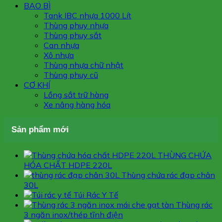
BAO BÌ
Tank IBC nhựa 1000 Lít
Thùng phuy nhựa
Thùng phuy sắt
Can nhựa
Xô nhựa
Thùng nhựa chữ nhật
Thùng phuy cũ
CƠ KHÍ
Lồng sắt trữ hàng
Xe nâng hàng hóa
Sản phẩm mới
THÙNG CHỨA
HÓA CHẤT HDPE 220L
Thùng chứa rác đạp chân
30L
Túi Rác Y Tế
Thùng rác
3 ngăn inox/thép tĩnh điện