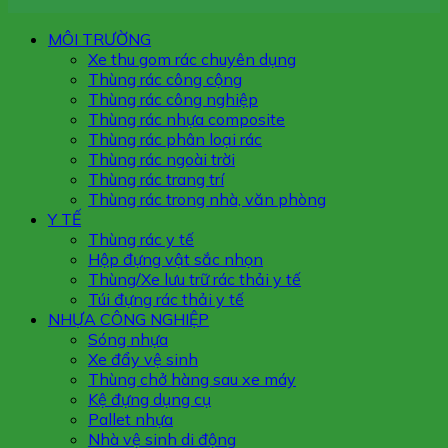
MÔI TRƯỜNG
Xe thu gom rác chuyên dụng
Thùng rác công cộng
Thùng rác công nghiệp
Thùng rác nhựa composite
Thùng rác phân loại rác
Thùng rác ngoài trời
Thùng rác trang trí
Thùng rác trong nhà, văn phòng
Y TẾ
Thùng rác y tế
Hộp đựng vật sắc nhọn
Thùng/Xe lưu trữ rác thải y tế
Túi đựng rác thải y tế
NHỰA CÔNG NGHIỆP
Sóng nhựa
Xe đẩy vệ sinh
Thùng chở hàng sau xe máy
Kệ đựng dụng cụ
Pallet nhựa
Nhà vệ sinh di động