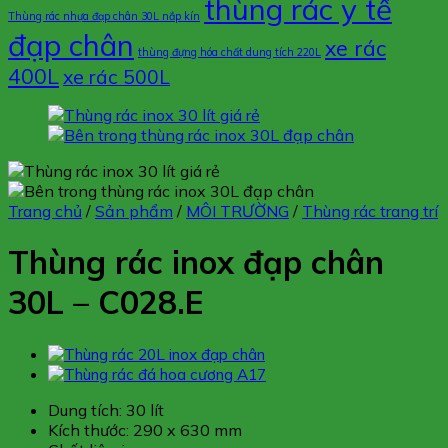
thùng rác y tế
Thùng rác nhựa đạp chân 30L nắp kín
đạp chân
xe rác
thùng đựng hóa chất dung tích 220L
400L
xe rác 500L
Trang chủ
/
Sản phẩm
/
MÔI TRƯỜNG
/
Thùng rác trang trí
Thùng rác inox đạp chân
30L – C028.E
Dung tích: 30 lít
Kích thước: 290 x 630 mm