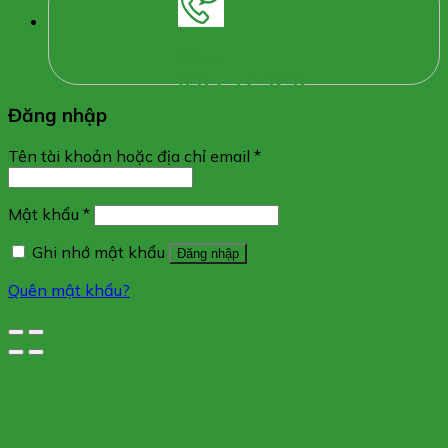
Hỗ trợ
0327 17 3232
Đăng nhập
Tên tài khoản hoặc địa chỉ email
*
Mật khẩu
*
Ghi nhớ mật khẩu
Đăng nhập
Quên mật khẩu?