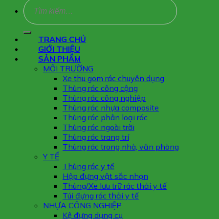
Tìm
kiếm:
TRANG CHỦ
GIỚI THIỆU
SẢN PHẨM
MÔI TRƯỜNG
Xe thu gom rác chuyên dụng
Thùng rác công cộng
Thùng rác công nghiệp
Thùng rác nhựa composite
Thùng rác phân loại rác
Thùng rác ngoài trời
Thùng rác trang trí
Thùng rác trong nhà, văn phòng
Y TẾ
Thùng rác y tế
Hộp đựng vật sắc nhọn
Thùng/Xe lưu trữ rác thải y tế
Túi đựng rác thải y tế
NHỰA CÔNG NGHIỆP
Kệ đựng dụng cụ