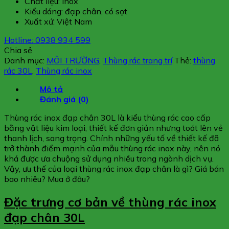
Chất liệu: inox
Kiểu dáng: đạp chân, có sọt
Xuất xứ: Việt Nam
Hotline: 0938 934 599
Chia sẻ
Danh mục:
MÔI TRƯỜNG
,
Thùng rác trang trí
Thẻ:
thùng
rác 30L
,
Thùng rác inox
Mô tả
Đánh giá (0)
Thùng rác inox đạp chân 30L là kiểu thùng rác cao cấp
bằng vật liệu kim loại, thiết kế đơn giản nhưng toát lên vẻ
thanh lịch, sang trọng. Chính những yếu tố về thiết kế đã
trở thành điểm mạnh của mẫu thùng rác inox này, nên nó
khá được ưa chuộng sử dụng nhiều trong ngành dịch vụ.
Vậy, ưu thế của loại thùng rác inox đạp chân là gì? Giá bán
bao nhiêu? Mua ở đâu?
Đặc trưng cơ bản về thùng rác inox
đạp chân 30L