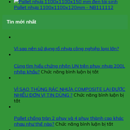
Pallet nhựa 1100x1100x120mm - NB111112
Tin mới nhất
01
Th8
Vì sao nên sử dụng rổ nhựa công nghiệp loại lớn?
30
Th7
Cùng tìm hiểu chứng nhận UN trên phuy nhựa 200L
ở
nhập khẩu?
Chức năng bình luận bị tắt
Cùng
29
tìm
Th7
hiểu
VÌ SAO THÙNG RÁC NHỰA COMPOSITE LẠI ĐƯỢC
chứng
NHIỀU ĐƠN VỊ TIN DÙNG ?
Chức năng bình luận bị
ở
nhận
tắt
VÌ
UN
15
SAO
trên
Th7
THÙNG
phuy
Pallet chống tràn 2 phuy và 4 phuy thành cao khác
RÁC
nhựa
ở
nhau như thế nào?
Chức năng bình luận bị tắt
NHỰA
200L
Pallet
29