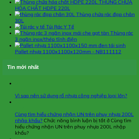
THÙNG CHỨA
HÓA CHẤT HDPE 220L
Thùng chứa rác đạp chân
30L
Túi Rác Y Tế
Thùng rác
3 ngăn inox/thép tĩnh điện
Pallet nhựa 1100x1100x120mm - NB111112
Tin mới nhất
01
Th8
Vì sao nên sử dụng rổ nhựa công nghiệp loại lớn?
30
Th7
Cùng tìm hiểu chứng nhận UN trên phuy nhựa 200L
nhập khẩu?
Chức năng bình luận bị tắt
ở Cùng tìm
hiểu chứng nhận UN trên phuy nhựa 200L nhập
khẩu?