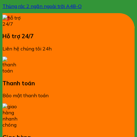
Thùng rác 2 ngăn ngoài trời A48-O
1
₫
Hỗ trợ 24/7
Liên hệ chúng tôi 24h
Thanh toán
Bảo mật thanh toán