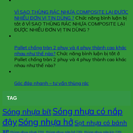
29
Th7
VÌ SAO THÙNG RÁC NHỰA COMPOSITE LẠI ĐƯỢC
NHIỀU ĐƠN VỊ TIN DÙNG ?
Chức năng bình luận bị
tắt
ở VÌ SAO THÙNG RÁC NHỰA COMPOSITE LẠI
ĐƯỢC NHIỀU ĐƠN VỊ TIN DÙNG ?
15
Th7
Pallet chống tràn 2 phuy và 4 phuy thành cao khác
nhau như thế nào?
Chức năng bình luận bị tắt
ở
Pallet chống tràn 2 phuy và 4 phuy thành cao khác
nhau như thế nào?
29
Th7
Góc đáp nhanh – tư vấn thùng rác
TAG
Sóng nhựa có nắp
Sóng nhựa bít
đậy
Sóng nhựa hở
Sọt nhựa có bánh
xe
thùng phuy nhựa 220L
thùng phuy nắp hở 220L
thùng phuy nắp kín 220L