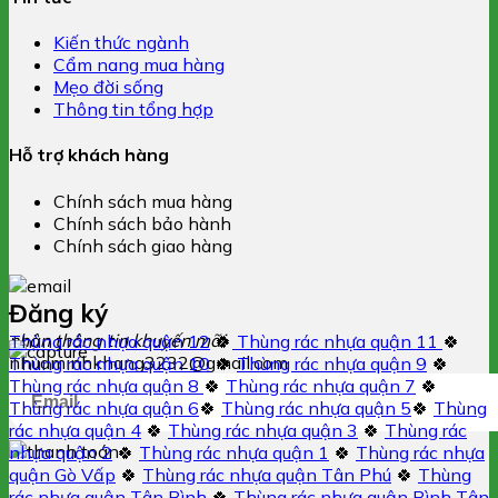
Kiến thức ngành
Cẩm nang mua hàng
Mẹo đời sống
Thông tin tổng hợp
Hỗ trợ khách hàng
Chính sách mua hàng
Chính sách bảo hành
Chính sách giao hàng
Đăng ký
nhận thông tin khuyến mãi
Thùng rác nhựa quận 12
🍀
Thùng rác nhựa quận 11
🍀
nhuaminhkhang3232@gmail.com
Thùng rác nhựa quận 10
🍀
Thùng rác nhựa quận 9
🍀
Thùng rác nhựa quận 8
🍀
Thùng rác nhựa quận 7
🍀
Thùng rác nhựa quận 6
🍀
Thùng rác nhựa quận 5
🍀
Thùng
rác nhựa quận 4
🍀
Thùng rác nhựa quận 3
🍀
Thùng rác
nhựa quận 2
🍀
Thùng rác nhựa quận 1
🍀
Thùng rác nhựa
quận Gò Vấp
🍀
Thùng rác nhựa quận Tân Phú
🍀
Thùng
rác nhựa quận Tân Bình
🍀
Thùng rác nhựa quận Bình Tân