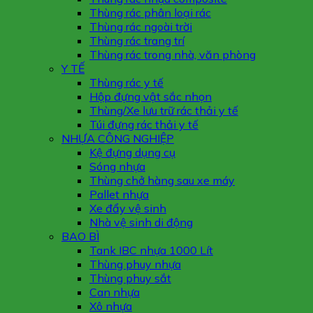
Thùng rác phân loại rác
Thùng rác ngoài trời
Thùng rác trang trí
Thùng rác trong nhà, văn phòng
Y TẾ
Thùng rác y tế
Hộp đựng vật sắc nhọn
Thùng/Xe lưu trữ rác thải y tế
Túi đựng rác thải y tế
NHỰA CÔNG NGHIỆP
Kệ đựng dụng cụ
Sóng nhựa
Thùng chở hàng sau xe máy
Pallet nhựa
Xe đẩy vệ sinh
Nhà vệ sinh di động
BAO BÌ
Tank IBC nhựa 1000 Lít
Thùng phuy nhựa
Thùng phuy sắt
Can nhựa
Xô nhựa