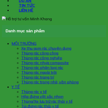
DỰ ÁN
TIN TỨC
LIÊN HỆ
Danh mục sản phẩm
MÔI TRƯỜNG
Xe thu gom rác chuyên dụng
Thùng rác công cộng
Thùng rác công nghiệp
Thùng rác nhựa composite
Thùng rác phân loại rác
Thùng rác ngoài trời
Thùng rác trang trí
Thùng rác trong nhà, văn phòng
Y TẾ
Thùng rác y tế
Hộp đựng vật sắc nhọn
Thùng/Xe lưu trữ rác thải y tế
Túi đựng rác thải y tế