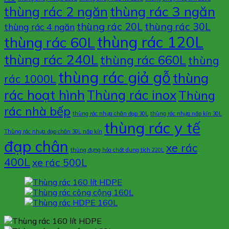
thùng rác 3 ngăn
thùng rác 2 ngăn
thùng rác 20L
thùng rác 30L
thùng rác 4 ngăn
thùng rác 120L
thùng rác 60L
thùng rác 240L
thùng rác 660L
thùng
thùng rác giả gỗ
thùng
rác 1000L
rác hoạt hình
Thùng rác inox
Thùng
rác nhà bếp
thùng rác nhựa chân đạp 30L
thùng rác nhựa nắp kín 30L
thùng rác y tế
Thùng rác nhựa đạp chân 30L nắp kín
đạp chân
xe rác
thùng đựng hóa chất dung tích 220L
400L
xe rác 500L