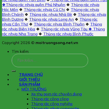
🍀
Thùng rác nhựa quận Phú Nhuận
🍀
Thùng rác nhựa
Hóc Môn
🍀
Thùng rác nhựa Củ Chi
🍀
Thùng rác nhựa
Bình Chánh
🍀
Thùng rác nhựa Nhà Bè
🍀
Thùng rác nhựa
Bình Dương
🍀
Thùng rác nhựa Long An
🍀
Thùng rác
nhựa Cần Thơ
🍀
Thùng rác nhựa Bình Thuận
🍀
Thùng
rác nhựa Biên Hòa
🍀
Thùng rác nhựa Vũng Tàu 🍀
Thùng
rác nhựa Nha Trang
🍀
Thùng rác nhựa Bình Phước
Copyright 2026 ©
moitruongsong.net.vn
Tìm kiếm:
TRANG CHỦ
GIỚI THIỆU
SẢN PHẨM
MÔI TRƯỜNG
Xe thu gom rác chuyên dụng
Thùng rác công cộng
Thùng rác công nghiệp
Thùng rác nhựa composite