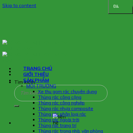
Skip to content
Đăng ký
TRANG CHỦ
GIỚI THIỆU
SẢN PHẨM
Tìm kiếm:
MÔI TRƯỜNG
Xe thu gom rác chuyên dụng
Thùng rác công cộng
Thùng rác công nghiệp
Thùng rác nhựa composite
Thùng rác phân loại rác
Thùng rác ngoài trời
Thùng rác trang trí
Thùng rác trong nhà, văn phòng