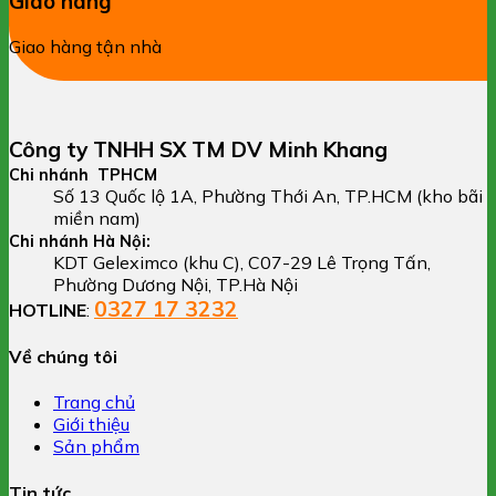
Giao hàng
Giao hàng tận nhà
Công ty TNHH SX TM DV Minh Khang
Chi nhánh TPHCM
Số 13 Quốc lộ 1A, Phường Thới An, TP.HCM (kho bãi
miền nam)
Chi nhánh Hà Nội:
KDT Geleximco (khu C), C07-29 Lê Trọng Tấn,
Phường Dương Nội, TP.Hà Nội
0327 17 3232
HOTLINE
:
Về chúng tôi
Trang chủ
Giới thiệu
Sản phẩm
Tin tức