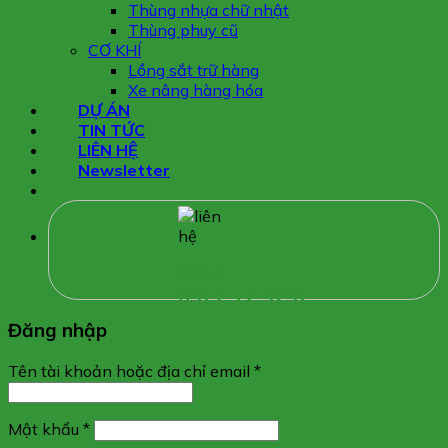
Thùng nhựa chữ nhật
Thùng phuy cũ
CƠ KHÍ
Lồng sắt trữ hàng
Xe nâng hàng hóa
DỰ ÁN
TIN TỨC
LIÊN HỆ
Newsletter
Hỗ trợ
0327 17 3232
Đăng nhập
Tên tài khoản hoặc địa chỉ email
*
Mật khẩu
*