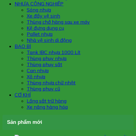
NHỰA CÔNG NGHIỆP
Sóng nhựa
Xe đẩy vệ sinh
Thùng chở hàng sau xe máy
Kệ đựng dụng cụ
Pallet nhựa
Nhà vệ sinh di động
BAO BÌ
Tank IBC nhựa 1000 Lít
Thùng phuy nhựa
Thùng phuy sắt
Can nhựa
Xô nhựa
Thùng nhựa chữ nhật
Thùng phuy cũ
CƠ KHÍ
Lồng sắt trữ hàng
Xe nâng hàng hóa
Sản phẩm mới