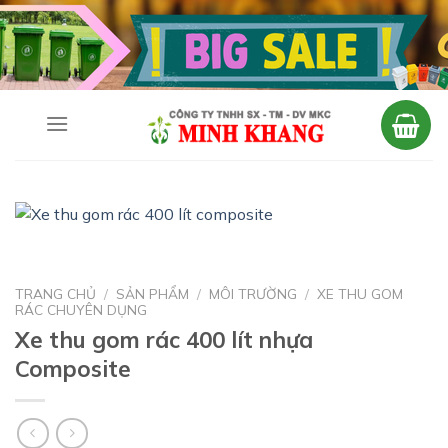
Skip
to
content
TRANG CHỦ
/
SẢN PHẨM
/
MÔI TRƯỜNG
/
XE THU GOM
RÁC CHUYÊN DỤNG
Xe thu gom rác 400 lít nhựa
Composite