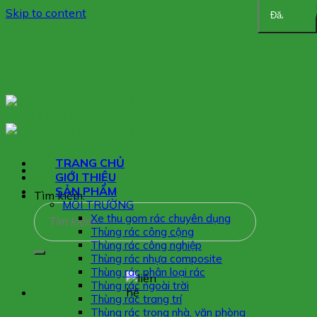
Skip to content
Đăng ký
TRANG CHỦ
GIỚI THIỆU
SẢN PHẨM
Tìm kiếm:
MÔI TRƯỜNG
Xe thu gom rác chuyên dụng
Thùng rác công cộng
Thùng rác công nghiệp
Thùng rác nhựa composite
Thùng rác phân loại rác
Thùng rác ngoài trời
Thùng rác trang trí
Thùng rác trong nhà, văn phòng