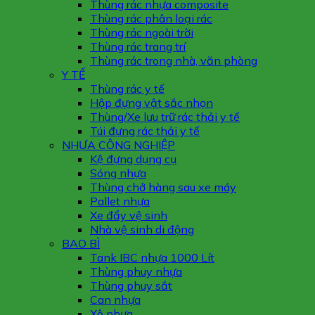
Thùng rác nhựa composite
Thùng rác phân loại rác
Thùng rác ngoài trời
Thùng rác trang trí
Thùng rác trong nhà, văn phòng
Y TẾ
Thùng rác y tế
Hộp đựng vật sắc nhọn
Thùng/Xe lưu trữ rác thải y tế
Túi đựng rác thải y tế
NHỰA CÔNG NGHIỆP
Kệ đựng dụng cụ
Sóng nhựa
Thùng chở hàng sau xe máy
Pallet nhựa
Xe đẩy vệ sinh
Nhà vệ sinh di động
BAO BÌ
Tank IBC nhựa 1000 Lít
Thùng phuy nhựa
Thùng phuy sắt
Can nhựa
Xô nhựa