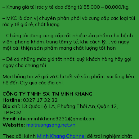
– Khung giá túi rác y tế dao động từ 55.000 – 80.000/kg.
– MKC là đơn vị chuyên phân phối và cung cấp các loại túi
rác y tế giá rẻ, chất lượng.
– Chúng tôi đang cung cấp rất nhiều sản phẩm cho bệnh
viện, phòng khám, trung tâm y tế, khu cách lý,… và ngày
một cải thiện sản phẩm mang chất lượng tốt hơn
– Để có những mức giá tốt nhất, quý khách hàng hãy gọi
ngay cho chúng tôi
Mọi thông tin về giá và Chi tiết về sản phẩm, vui lòng liên
hệ đến Cty qua các địa chỉ:
CÔNG TY TNHH SX-TM MINH KHANG
Hotline:
0327 17 32 32
Địa chỉ:
13 Quốc Lộ 1A, Phường Thới An, Quận 12,
TP.HCM
Email:
nhuaminhkhang3232@gmail.com
Website:
moitruongsong.net.vn
Theo dõi kênh
Minh Khang Channel
để trải nghiệm chất