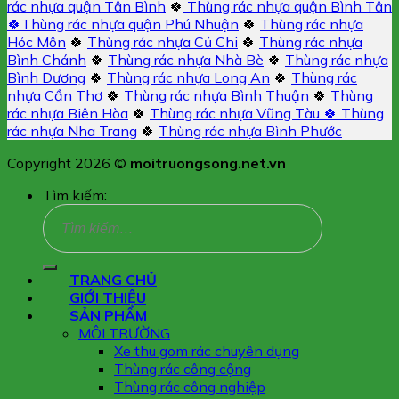
rác nhựa quận Tân Bình
🍀
Thùng rác nhựa quận Bình Tân
🍀
Thùng rác nhựa quận Phú Nhuận
🍀
Thùng rác nhựa
Hóc Môn
🍀
Thùng rác nhựa Củ Chi
🍀
Thùng rác nhựa
Bình Chánh
🍀
Thùng rác nhựa Nhà Bè
🍀
Thùng rác nhựa
Bình Dương
🍀
Thùng rác nhựa Long An
🍀
Thùng rác
nhựa Cần Thơ
🍀
Thùng rác nhựa Bình Thuận
🍀
Thùng
rác nhựa Biên Hòa
🍀
Thùng rác nhựa Vũng Tàu 🍀
Thùng
rác nhựa Nha Trang
🍀
Thùng rác nhựa Bình Phước
Copyright 2026 ©
moitruongsong.net.vn
Tìm kiếm:
TRANG CHỦ
GIỚI THIỆU
SẢN PHẨM
MÔI TRƯỜNG
Xe thu gom rác chuyên dụng
Thùng rác công cộng
Thùng rác công nghiệp