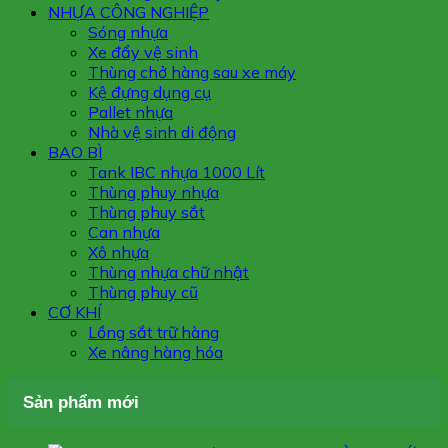
NHỰA CÔNG NGHIỆP
Sóng nhựa
Xe đẩy vệ sinh
Thùng chở hàng sau xe máy
Kệ đựng dụng cụ
Pallet nhựa
Nhà vệ sinh di động
BAO BÌ
Tank IBC nhựa 1000 Lít
Thùng phuy nhựa
Thùng phuy sắt
Can nhựa
Xô nhựa
Thùng nhựa chữ nhật
Thùng phuy cũ
CƠ KHÍ
Lồng sắt trữ hàng
Xe nâng hàng hóa
Sản phẩm mới