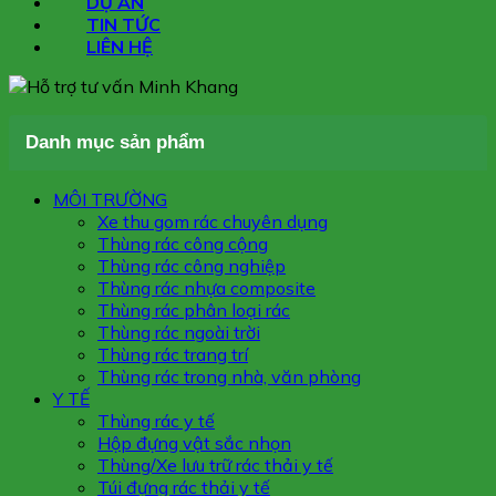
DỰ ÁN
TIN TỨC
LIÊN HỆ
Danh mục sản phẩm
MÔI TRƯỜNG
Xe thu gom rác chuyên dụng
Thùng rác công cộng
Thùng rác công nghiệp
Thùng rác nhựa composite
Thùng rác phân loại rác
Thùng rác ngoài trời
Thùng rác trang trí
Thùng rác trong nhà, văn phòng
Y TẾ
Thùng rác y tế
Hộp đựng vật sắc nhọn
Thùng/Xe lưu trữ rác thải y tế
Túi đựng rác thải y tế