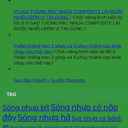
29
Th7
VÌ SAO THÙNG RÁC NHỰA COMPOSITE LẠI ĐƯỢC
NHIỀU ĐƠN VỊ TIN DÙNG ?
Chức năng bình luận bị
tắt
ở VÌ SAO THÙNG RÁC NHỰA COMPOSITE LẠI
ĐƯỢC NHIỀU ĐƠN VỊ TIN DÙNG ?
15
Th7
Pallet chống tràn 2 phuy và 4 phuy thành cao khác
nhau như thế nào?
Chức năng bình luận bị tắt
ở
Pallet chống tràn 2 phuy và 4 phuy thành cao khác
nhau như thế nào?
29
Th7
Góc đáp nhanh – tư vấn thùng rác
TAG
Sóng nhựa có nắp
Sóng nhựa bít
đậy
Sóng nhựa hở
Sọt nhựa có bánh
xe
thùng phuy nhựa 220L
thùng phuy nắp hở 220L
thùng phuy nắp kín 220L