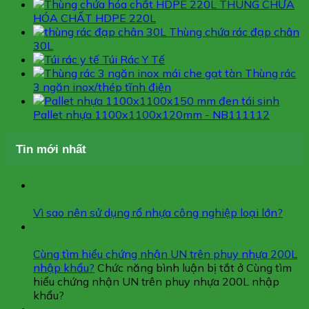
THÙNG CHỨA
HÓA CHẤT HDPE 220L
Thùng chứa rác đạp chân
30L
Túi Rác Y Tế
Thùng rác
3 ngăn inox/thép tĩnh điện
Pallet nhựa 1100x1100x120mm - NB111112
Tin mới nhất
01
Th8
Vì sao nên sử dụng rổ nhựa công nghiệp loại lớn?
30
Th7
Cùng tìm hiểu chứng nhận UN trên phuy nhựa 200L
nhập khẩu?
Chức năng bình luận bị tắt
ở Cùng tìm
hiểu chứng nhận UN trên phuy nhựa 200L nhập
khẩu?