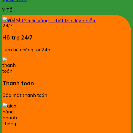
Y TẾ
Túi rác y tế màu vàng – chất thải lây nhiễm
Hỗ trợ 24/7
Liên hệ chúng tôi 24h
Thanh toán
Bảo mật thanh toán