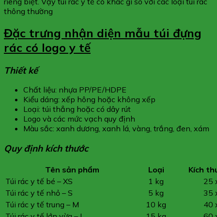
riêng biệt. Vậy túi rác y tế có khác gì so với các loại túi rác
thông thường
Đặc trưng nhận diện mẫu túi đựng
rác có logo y tế
Thiết kế
Chất liệu: nhựa PP/PE/HDPE
Kiểu dáng: xếp hông hoặc không xếp
Loại: túi thẳng hoặc có dây rút
Logo và các mức vạch quy định
Màu sắc: xanh dương, xanh lá, vàng, trắng, đen, xám
Quy định kích thước
Tên sản phẩm
Loại
Kích th
Túi rác y tế bé – XS
1 kg
25 
Túi rác y tế nhỏ – S
5 kg
35 
Túi rác y tế trung – M
10 kg
40 
Túi rác y tế lớn vừa – L
15 kg
60 