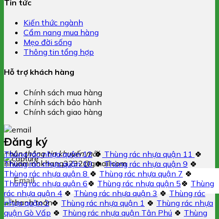
Tin tức
Kiến thức ngành
Cẩm nang mua hàng
Mẹo đời sống
Thông tin tổng hợp
Hỗ trợ khách hàng
Chính sách mua hàng
Chính sách bảo hành
Chính sách giao hàng
Đăng ký
nhận thông tin khuyến mãi
Thùng rác nhựa quận 12
🍀
Thùng rác nhựa quận 11
🍀
nhuaminhkhang3232@gmail.com
Thùng rác nhựa quận 10
🍀
Thùng rác nhựa quận 9
🍀
Thùng rác nhựa quận 8
🍀
Thùng rác nhựa quận 7
🍀
Thùng rác nhựa quận 6
🍀
Thùng rác nhựa quận 5
🍀
Thùng
rác nhựa quận 4
🍀
Thùng rác nhựa quận 3
🍀
Thùng rác
nhựa quận 2
🍀
Thùng rác nhựa quận 1
🍀
Thùng rác nhựa
quận Gò Vấp
🍀
Thùng rác nhựa quận Tân Phú
🍀
Thùng