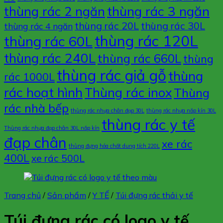
thùng rác 3 ngăn
thùng rác 2 ngăn
thùng rác 20L
thùng rác 30L
thùng rác 4 ngăn
thùng rác 120L
thùng rác 60L
thùng rác 240L
thùng rác 660L
thùng
thùng rác giả gỗ
thùng
rác 1000L
rác hoạt hình
Thùng rác inox
Thùng
rác nhà bếp
thùng rác nhựa chân đạp 30L
thùng rác nhựa nắp kín 30L
thùng rác y tế
Thùng rác nhựa đạp chân 30L nắp kín
đạp chân
xe rác
thùng đựng hóa chất dung tích 220L
400L
xe rác 500L
Trang chủ
/
Sản phẩm
/
Y TẾ
/
Túi đựng rác thải y tế
Túi đựng rác có logo y tế