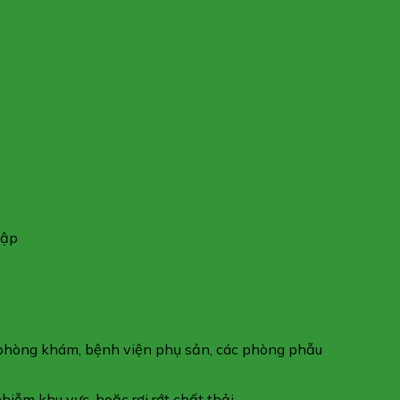
đập
như phòng khám, bệnh viện phụ sản, các phòng phẫu
hiễm khu vực, hoặc rơi rớt chất thải.