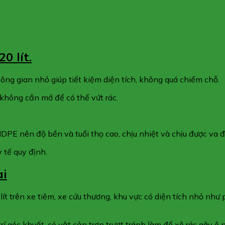
0 lít.
hông gian nhỏ giúp tiết kiệm diện tích, không quá chiếm chỗ.
không cần mở để có thể vứt rác.
PE nên độ bền và tuổi thọ cao, chịu nhiệt và chịu được va 
 tế quy định.
ai
0 lít trên xe tiêm, xe cứu thương, khu vực có diện tích nhỏ 
í góc khuất, có vật cản trơn trượt tránh làm đổ xô rác gây ô n