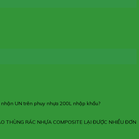
g nhận UN trên phuy nhựa 200L nhập khẩu?
SAO THÙNG RÁC NHỰA COMPOSITE LẠI ĐƯỢC NHIỀU ĐƠN