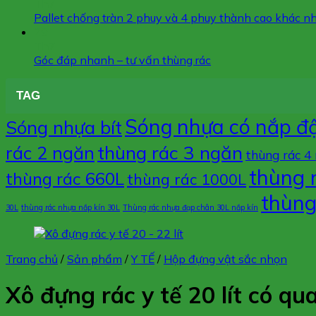
Th7
Pallet chống tràn 2 phuy và 4 phuy thành cao khác n
29
Th7
Góc đáp nhanh – tư vấn thùng rác
TAG
Sóng nhựa có nắp đ
Sóng nhựa bít
thùng rác 3 ngăn
rác 2 ngăn
thùng rác 4
thùng 
thùng rác 660L
thùng rác 1000L
thùng
30L
thùng rác nhựa nắp kín 30L
Thùng rác nhựa đạp chân 30L nắp kín
Trang chủ
/
Sản phẩm
/
Y TẾ
/
Hộp đựng vật sắc nhọn
Xô đựng rác y tế 20 lít có qua