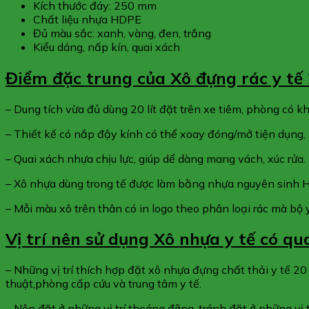
Kích thước đáy: 250 mm
Chất liệu nhựa HDPE
Đủ màu sắc: xanh, vàng, đen, trắng
Kiểu dáng, nấp kín, quai xách
Điểm đặc trung của Xô đựng rác y tế 2
– Dung tích vừa đủ dùng 20 lít đặt trên xe tiêm, phòng có k
– Thiết kế có nắp đậy kính có thể xoay đóng/mở tiện dụng, 
– Quai xách nhựa chịu lực, giúp dể dàng mang vách, xúc rửa.
– Xô nhựa dùng trong tế được làm bằng nhựa nguyên sinh HD
– Mỗi màu xô trên thân có in logo theo phân loại rác mà bộ y
Vị trí nên sử dụng Xô nhựa y tế có qu
– Những vị trí thích hợp đặt xô nhựa đựng chất thải y tế 2
thuật,phòng cấp cứu và trung tâm y tế.
– Nên đặt ở những vị trí thoáng đãng, tránh đặt ở những vị tr