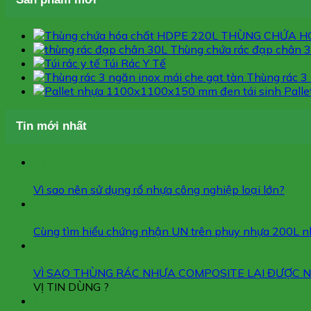
THÙNG CHỨA H
Thùng chứa rác đạp chân 
Túi Rác Y Tế
Thùng rác 3 
Pall
Tin mới nhất
01
Th8
Vì sao nên sử dụng rổ nhựa công nghiệp loại lớn?
30
Th7
Cùng tìm hiểu chứng nhận UN trên phuy nhựa 200L 
29
Th7
VÌ SAO THÙNG RÁC NHỰA COMPOSITE LẠI ĐƯỢC NH
VỊ TIN DÙNG ?
15