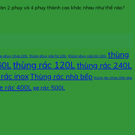
tràn 2 phuy và 4 phuy thành cao khác nhau như thế nào?
thùng
ng phuy nhựa 220L
thùng phuy nắp hở 220L
thùng phuy nắp kín 220L
thùng rác 120L
60L
thùng rác 240L
rác inox
Thùng rác nhà bếp
thùng rác nhựa chân đạp
e rác 400L
xe rác 500L