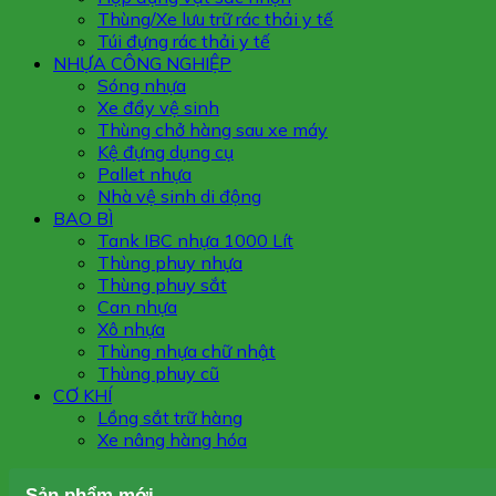
Thùng/Xe lưu trữ rác thải y tế
Túi đựng rác thải y tế
NHỰA CÔNG NGHIỆP
Sóng nhựa
Xe đẩy vệ sinh
Thùng chở hàng sau xe máy
Kệ đựng dụng cụ
Pallet nhựa
Nhà vệ sinh di động
BAO BÌ
Tank IBC nhựa 1000 Lít
Thùng phuy nhựa
Thùng phuy sắt
Can nhựa
Xô nhựa
Thùng nhựa chữ nhật
Thùng phuy cũ
CƠ KHÍ
Lồng sắt trữ hàng
Xe nâng hàng hóa
Sản phẩm mới