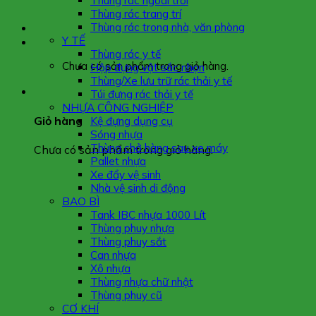
Thùng rác ngoài trời
Thùng rác trang trí
Thùng rác trong nhà, văn phòng
Y TẾ
Thùng rác y tế
Chưa có sản phẩm trong giỏ hàng.
Hộp đựng vật sắc nhọn
Thùng/Xe lưu trữ rác thải y tế
Túi đựng rác thải y tế
NHỰA CÔNG NGHIỆP
Giỏ hàng
Kệ đựng dụng cụ
Sóng nhựa
Thùng chở hàng sau xe máy
Chưa có sản phẩm trong giỏ hàng.
Pallet nhựa
Xe đẩy vệ sinh
Nhà vệ sinh di động
BAO BÌ
Tank IBC nhựa 1000 Lít
Thùng phuy nhựa
Thùng phuy sắt
Can nhựa
Xô nhựa
Thùng nhựa chữ nhật
Thùng phuy cũ
CƠ KHÍ