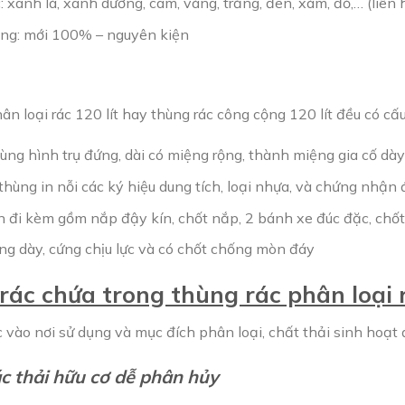
 xanh lá, xanh dương, cam, vàng, trắng, đen, xám, đỏ,… (liên 
ạng: mới 100% – nguyên kiện
n loại rác 120 lít hay thùng rác công cộng 120 lít đều có cấu
ùng hình trụ đứng, dài có miệng rộng, thành miệng gia cố dà
thùng in nỗi các ký hiệu dung tích, loại nhựa, và chứng nhậ
n đi kèm gồm nắp đậy kín, chốt nắp, 2 bánh xe đúc đặc, chốt
ng dày, cứng chịu lực và có chốt chống mòn đáy
ác chứa trong thùng rác phân loại r
c vào nơi sử dụng và mục đích phân loại, chất thải sinh hoạt
 thải hữu cơ dễ phân hủy