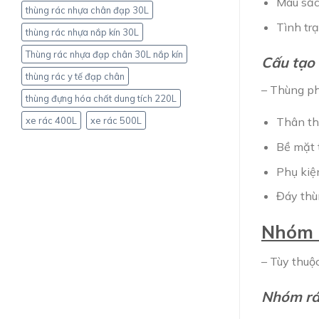
Màu sắc:
thùng rác nhựa chân đạp 30L
Tình tr
thùng rác nhựa nắp kín 30L
Thùng rác nhựa đạp chân 30L nắp kín
Cấu tạo
thùng rác y tế đạp chân
– Thùng phâ
thùng đựng hóa chất dung tích 220L
xe rác 400L
xe rác 500L
Thân th
Bề mặt 
Phụ kiệ
Đáy thù
Nhóm r
– Tùy thuộ
Nhóm rác