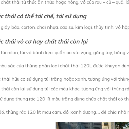
chất thải từ thức ăn thừa hoặc hỏng, vỏ của rau – củ – quả, l
 thải có thể tái chế, tái sử dụng
giấy báo, carton, chai nhựa, cao su, kim loại, thủy tinh, vỏ hộ
 thải vô cơ hay chất thải còn lại
túi nilon, túi vỏ bánh kẹo, quần áo vải vụng, găng tay, băng 
màu sắc của thùng phân loại chất thải 120L được khuyen dù
 thải hữu cơ sử dụng túi trắng hoặc xanh, tương ứng với thùn
 thải còn lại sử dụng túi các màu khác, tương ứng với thùng r
ử dụng thùng rác 120 lít màu trắng dùng chứa chất thải có th
ó, thùng rác 120 lít màu cam, đỏ, xanh dương,… để chia nhỏ n