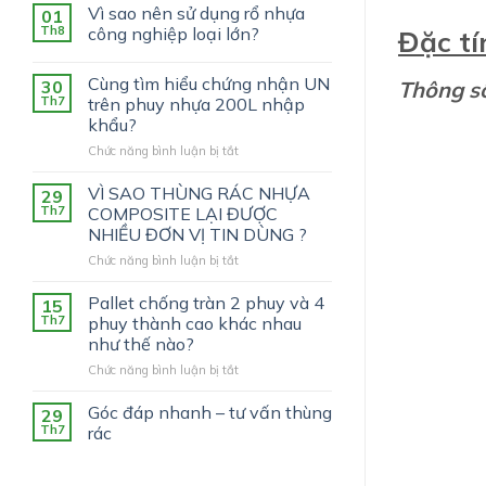
Vì sao nên sử dụng rổ nhựa
01
Th8
công nghiệp loại lớn?
Đặc tí
Cùng tìm hiểu chứng nhận UN
30
Thông số
Th7
trên phuy nhựa 200L nhập
khẩu?
ở
Chức năng bình luận bị tắt
Cùng
tìm
VÌ SAO THÙNG RÁC NHỰA
29
hiểu
Th7
COMPOSITE LẠI ĐƯỢC
chứng
NHIỀU ĐƠN VỊ TIN DÙNG ?
nhận
ở
Chức năng bình luận bị tắt
UN
VÌ
trên
SAO
phuy
Pallet chống tràn 2 phuy và 4
15
THÙNG
nhựa
Th7
phuy thành cao khác nhau
RÁC
200L
như thế nào?
NHỰA
nhập
ở
Chức năng bình luận bị tắt
COMPOSITE
khẩu?
Pallet
LẠI
chống
ĐƯỢC
Góc đáp nhanh – tư vấn thùng
29
tràn
NHIỀU
Th7
rác
2
ĐƠN
phuy
VỊ
và
TIN