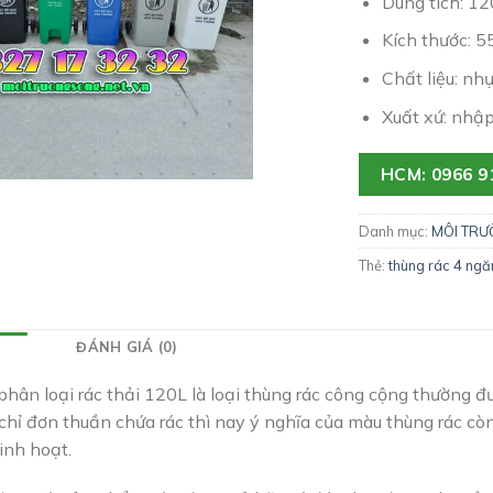
Dung tích: 120
Kích thước: 
Chất liệu: n
Xuất xứ: nhậ
HCM: 0966 9
Danh mục:
MÔI TR
Thẻ:
thùng rác 4 ngă
ĐÁNH GIÁ (0)
phân loại rác thải 120L là loại thùng rác công cộng thường đư
chỉ đơn thuần chứa rác thì nay ý nghĩa của màu thùng rác cò
inh hoạt.