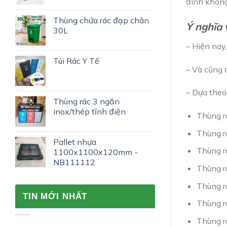
đình không
Thùng chứa rác đạp chân
Ý nghĩa 
30L
– Hiện nay
Túi Rác Y Tế
– Và cũng 
– Dựa theo
Thùng rác 3 ngăn
inox/thép tĩnh điện
Thùng r
Thùng rá
Pallet nhựa
Thùng r
1100x1100x120mm -
NB111112
Thùng r
Thùng r
TIN MỚI NHẤT
Thùng r
Thùng r