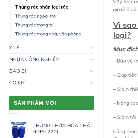
Vậy khả nă
Thùng rác phân loại rác
giá rẻ ở đâ
Thùng rác ngoài trời
Vì sao
Thùng rác trang trí
loại?
Thùng rác trong nhà, văn phòng
Y TẾ
Mục đích
NHỰA CÔNG NGHIỆP
– Bảo vệ m
BAO BÌ
– Giúp tiết
CƠ KHÍ
– Giảm thi
– Nâng cao
SẢN PHẨM MỚI
– Giảm tải 
THÙNG CHỨA HÓA CHẤT
Cũng theo 
HDPE 220L