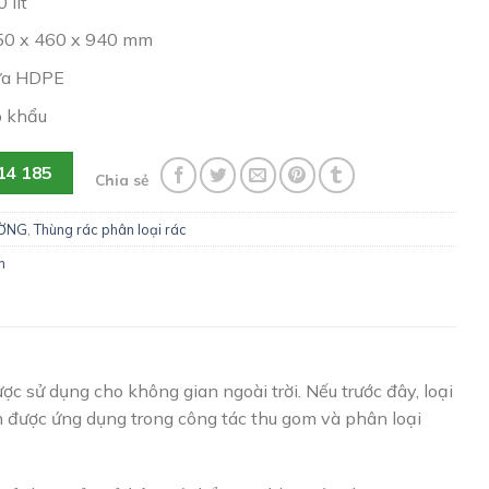
 lít
550 x 460 x 940 mm
hựa HDPE
p khẩu
14 185
Chia sẻ
ƯỜNG
,
Thùng rác phân loại rác
n
ợc sử dụng cho không gian ngoài trời. Nếu trước đây, loại
n được ứng dụng trong công tác thu gom và phân loại