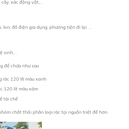
á cây, xác động vật,…
p, lon, đồ điện gia dụng, phương tiện đi lại …
vệ sinh,…
ng để chứa như sau
g rác 120 lít màu xanh
ác 120 lít màu xám
ể tái chế
hóm chất thải phân loại rác tại nguồn triệt để hơn