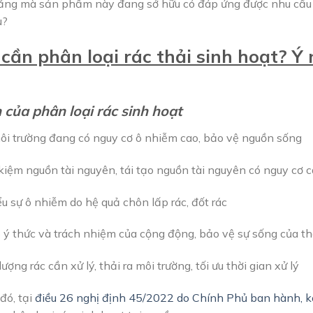
ng mà sản phẩm này đang sở hữu có đáp ứng được nhu cầu 
u?
 cần phân loại rác thải sinh hoạt? 
 của phân loại rác sinh hoạt
ôi trường đang có nguy cơ ô nhiễm cao, bảo vệ nguồn sống
 kiệm nguồn tài nguyên, tái tạo nguồn tài nguyên có nguy cơ c
ểu sự ô nhiễm do hệ quả chôn lấp rác, đốt rác
 ý thức và trách nhiệm của cộng động, bảo vệ sự sống của th
lượng rác cần xử lý, thải ra môi trường, tối ưu thời gian xử lý
đó, tại
điều 26 nghị định 45/2022 do Chính Phủ ban hành, 