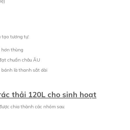
hệ)
 tạo tương tự:
y hơn thùng
n đạt chuẩn châu ÂU
 bánh là thanh sắt dài
ác thải 120L cho sinh hoạt
 được chia thành các nhóm sau: