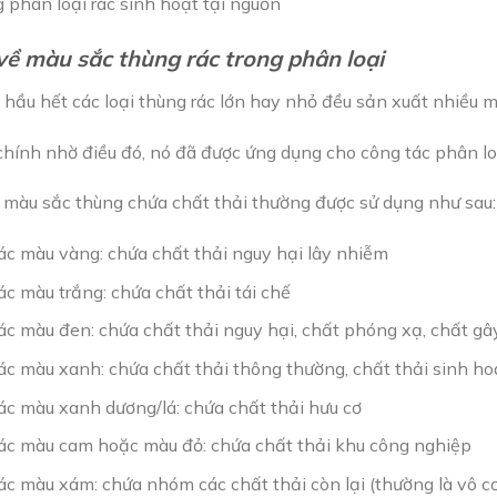
 phân loại rác sinh hoạt tại nguồn
về màu sắc thùng rác trong phân loại
, hầu hết các loại thùng rác lớn hay nhỏ đều sản xuất nhiều 
chính nhờ điều đó, nó đã được ứng dụng cho công tác phân lo
 màu sắc thùng chứa chất thải thường được sử dụng như sau:
ác màu vàng: chứa chất thải nguy hại lây nhiễm
c màu trắng: chứa chất thải tái chế
ác màu đen: chứa chất thải nguy hại, chất phóng xạ, chất gâ
ác màu xanh: chứa chất thải thông thường, chất thải sinh ho
ác màu xanh dương/lá: chứa chất thải hưu cơ
ác màu cam hoặc màu đỏ: chứa chất thải khu công nghiệp
ác màu xám: chứa nhóm các chất thải còn lại (thường là vô c