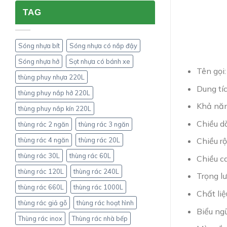
4
DÙNG
TAG
phuy
?
thành
cao
khác
Sóng nhựa bít
Sóng nhựa có nắp đậy
nhau
như
Sóng nhựa hở
Sọt nhựa có bánh xe
thế
Tên gọi:
nào?
thùng phuy nhựa 220L
Dung tí
thùng phuy nắp hở 220L
Khả năn
thùng phuy nắp kín 220L
Chiều d
thùng rác 2 ngăn
thùng rác 3 ngăn
thùng rác 4 ngăn
thùng rác 20L
Chiều r
thùng rác 30L
thùng rác 60L
Chiều c
thùng rác 120L
thùng rác 240L
Trọng lư
thùng rác 660L
thùng rác 1000L
Chất li
thùng rác giả gỗ
thùng rác hoạt hình
Biểu ngữ
Thùng rác inox
Thùng rác nhà bếp