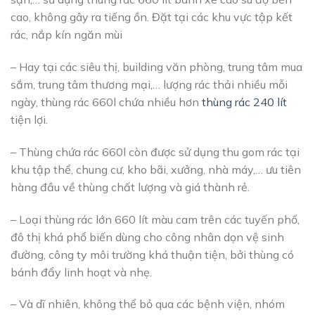
cao, không gây ra tiếng ồn. Đặt tại các khu vực tập kết
rác, nắp kín ngăn mùi
– Hay tại các siêu thị, building văn phòng, trung tâm mua
sắm, trung tâm thương mại,… lượng rác thải nhiều mỗi
ngày, thùng rác 660l chứa nhiều hơn
thùng rác 240 lít
tiện lợi.
– Thùng chứa rác 660l còn được sử dụng thu gom rác tại
khu tập thể, chung cư, kho bãi, xưởng, nhà máy,… ưu tiên
hàng đầu về thùng chất lượng và giá thành rẻ.
– Loại thùng rác lớn 660 lít màu cam trên các tuyến phố,
đô thị khá phổ biến dùng cho công nhân dọn vệ sinh
đường, công ty môi trường khá thuận tiện, bởi thùng có
bánh đẩy linh hoạt và nhẹ.
– Và dĩ nhiên, không thể bỏ qua các bệnh viện, nhóm