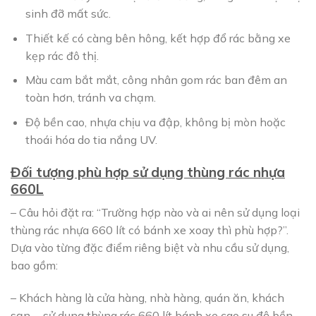
sinh đỡ mất sức.
Thiết kế có càng bên hông, kết hợp đổ rác bằng xe
kẹp rác đô thị.
Màu cam bắt mắt, công nhân gom rác ban đêm an
toàn hơn, tránh va chạm.
Độ bền cao, nhựa chịu va đập, không bị mòn hoặc
thoái hóa do tia nắng UV.
Đối tượng phù hợp sử dụng thùng rác nhựa
660L
– Câu hỏi đặt ra: “Trường hợp nào và ai nên sử dụng loại
thùng rác nhựa 660 lít có bánh xe xoay thì phù hợp?”.
Dựa vào từng đặc điểm riêng biệt và nhu cầu sử dụng,
bao gồm:
– Khách hàng là cửa hàng, nhà hàng, quán ăn, khách
sạn,… sử dụng thùng rác 660 lít bánh xe cao su độ bền