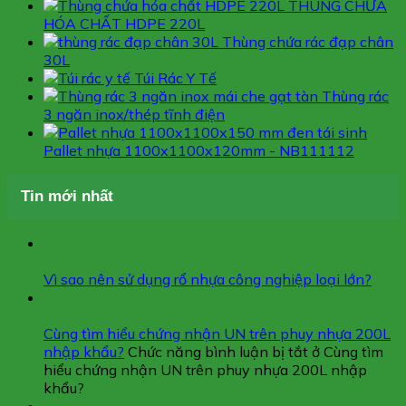
THÙNG CHỨA
HÓA CHẤT HDPE 220L
Thùng chứa rác đạp chân
30L
Túi Rác Y Tế
Thùng rác
3 ngăn inox/thép tĩnh điện
Pallet nhựa 1100x1100x120mm - NB111112
Tin mới nhất
01
Th8
Vì sao nên sử dụng rổ nhựa công nghiệp loại lớn?
30
Th7
Cùng tìm hiểu chứng nhận UN trên phuy nhựa 200L
nhập khẩu?
Chức năng bình luận bị tắt
ở Cùng tìm
hiểu chứng nhận UN trên phuy nhựa 200L nhập
khẩu?