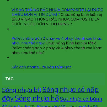
29
Th7
VÌ SAO THÙNG RÁC NHỰA COMPOSITE LẠI ĐƯỢC
NHIỀU ĐƠN VỊ TIN DÙNG ?
Chức năng bình luận bị
tắt
ở VÌ SAO THÙNG RÁC NHỰA COMPOSITE LẠI
ĐƯỢC NHIỀU ĐƠN VỊ TIN DÙNG ?
15
Th7
Pallet chống tràn 2 phuy và 4 phuy thành cao khác
nhau như thế nào?
Chức năng bình luận bị tắt
ở
Pallet chống tràn 2 phuy và 4 phuy thành cao khác
nhau như thế nào?
29
Th7
Góc đáp nhanh – tư vấn thùng rác
TAG
Sóng nhựa có nắp
Sóng nhựa bít
đậy
Sóng nhựa hở
Sọt nhựa có bánh
xe
thùng phuy nhựa 220L
thùng phuy nắp hở 220L
thùng phuy nắp kín 220L