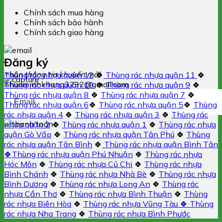
Chính sách mua hàng
Chính sách bảo hành
Chính sách giao hàng
Đăng ký
nhận thông tin khuyến mãi
Thùng rác nhựa quận 12
🍀
Thùng rác nhựa quận 11
🍀
nhuaminhkhang3232@gmail.com
Thùng rác nhựa quận 10
🍀
Thùng rác nhựa quận 9
🍀
Thùng rác nhựa quận 8
🍀
Thùng rác nhựa quận 7
🍀
Thùng rác nhựa quận 6
🍀
Thùng rác nhựa quận 5
🍀
Thùng
rác nhựa quận 4
🍀
Thùng rác nhựa quận 3
🍀
Thùng rác
nhựa quận 2
🍀
Thùng rác nhựa quận 1
🍀
Thùng rác nhựa
quận Gò Vấp
🍀
Thùng rác nhựa quận Tân Phú
🍀
Thùng
rác nhựa quận Tân Bình
🍀
Thùng rác nhựa quận Bình Tân
🍀
Thùng rác nhựa quận Phú Nhuận
🍀
Thùng rác nhựa
Hóc Môn
🍀
Thùng rác nhựa Củ Chi
🍀
Thùng rác nhựa
Bình Chánh
🍀
Thùng rác nhựa Nhà Bè
🍀
Thùng rác nhựa
Bình Dương
🍀
Thùng rác nhựa Long An
🍀
Thùng rác
nhựa Cần Thơ
🍀
Thùng rác nhựa Bình Thuận
🍀
Thùng
rác nhựa Biên Hòa
🍀
Thùng rác nhựa Vũng Tàu 🍀
Thùng
rác nhựa Nha Trang
🍀
Thùng rác nhựa Bình Phước