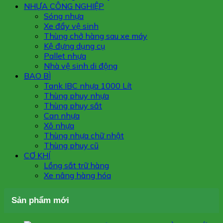
NHỰA CÔNG NGHIỆP
Sóng nhựa
Xe đẩy vệ sinh
Thùng chở hàng sau xe máy
Kệ đựng dụng cụ
Pallet nhựa
Nhà vệ sinh di động
BAO BÌ
Tank IBC nhựa 1000 Lít
Thùng phuy nhựa
Thùng phuy sắt
Can nhựa
Xô nhựa
Thùng nhựa chữ nhật
Thùng phuy cũ
CƠ KHÍ
Lồng sắt trữ hàng
Xe nâng hàng hóa
Sản phẩm mới