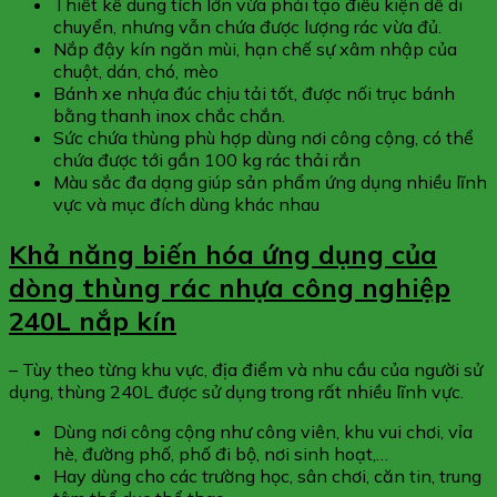
Thiết kế dung tích lớn vừa phải tạo điều kiện dễ di
chuyển, nhưng vẫn chứa được lượng rác vừa đủ.
Nắp đậy kín ngăn mùi, hạn chế sự xâm nhập của
chuột, dán, chó, mèo
Bánh xe nhựa đúc chịu tải tốt, được nối trục bánh
bằng thanh inox chắc chắn.
Sức chứa thùng phù hợp dùng nơi công cộng, có thể
chứa được tới gần 100 kg rác thải rắn
Màu sắc đa dạng giúp sản phẩm ứng dụng nhiều lĩnh
vực và mục đích dùng khác nhau
Khả năng biến hóa ứng dụng của
dòng thùng rác nhựa công nghiệp
240L nắp kín
– Tùy theo từng khu vực, địa điểm và nhu cầu của người sử
dụng, thùng 240L được sử dụng trong rất nhiều lĩnh vực.
Dùng nơi công cộng như công viên, khu vui chơi, vỉa
hè, đường phố, phố đi bộ, nơi sinh hoạt,…
Hay dùng cho các trường học, sân chơi, căn tin, trung