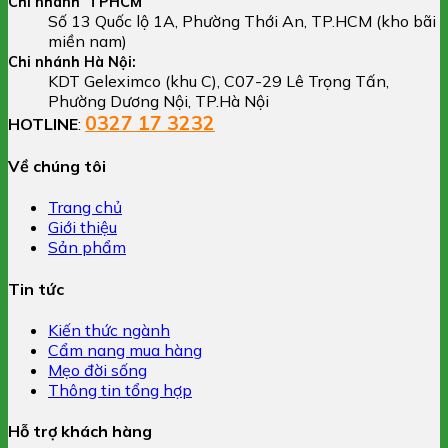
Chi nhánh TPHCM
Số 13 Quốc lộ 1A, Phường Thới An, TP.HCM (kho bãi
miền nam)
Chi nhánh Hà Nội:
KDT Geleximco (khu C), C07-29 Lê Trọng Tấn,
Phường Dương Nội, TP.Hà Nội
0327 17 3232
HOTLINE
:
Về chúng tôi
Trang chủ
Giới thiệu
Sản phẩm
Tin tức
Kiến thức ngành
Cẩm nang mua hàng
Mẹo đời sống
Thông tin tổng hợp
Hỗ trợ khách hàng