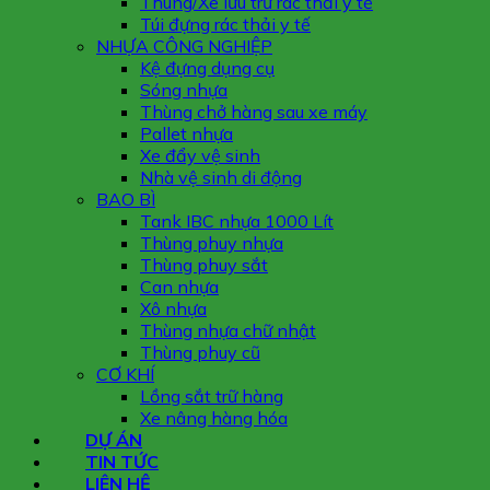
Thùng/Xe lưu trữ rác thải y tế
Túi đựng rác thải y tế
NHỰA CÔNG NGHIỆP
Kệ đựng dụng cụ
Sóng nhựa
Thùng chở hàng sau xe máy
Pallet nhựa
Xe đẩy vệ sinh
Nhà vệ sinh di động
BAO BÌ
Tank IBC nhựa 1000 Lít
Thùng phuy nhựa
Thùng phuy sắt
Can nhựa
Xô nhựa
Thùng nhựa chữ nhật
Thùng phuy cũ
CƠ KHÍ
Lồng sắt trữ hàng
Xe nâng hàng hóa
DỰ ÁN
TIN TỨC
LIÊN HỆ