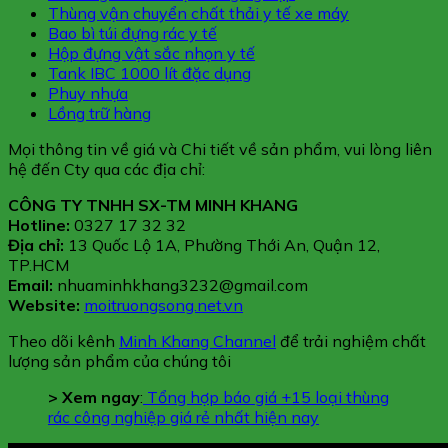
Thùng vận chuyển chất thải y tế xe máy
Bao bì túi đựng rác y tế
Hộp đựng vật sắc nhọn y tế
Tank IBC 1000 lít đặc dụng
Phuy nhựa
Lồng trữ hàng
Mọi thông tin về giá và Chi tiết về sản phẩm, vui lòng liên
hệ đến Cty qua các địa chỉ:
CÔNG TY TNHH SX-TM MINH KHANG
Hotline:
0327 17 32 32
Địa chỉ:
13 Quốc Lộ 1A, Phường Thới An, Quận 12,
TP.HCM
Email:
nhuaminhkhang3232@gmail.com
Website:
moitruongsong.net.vn
Theo dõi kênh
Minh Khang Channel
để trải nghiệm chất
lượng sản phẩm của chúng tôi
> Xem ngay
:
Tổng hợp báo giá +15 loại thùng
rác công nghiệp giá rẻ nhất hiện nay