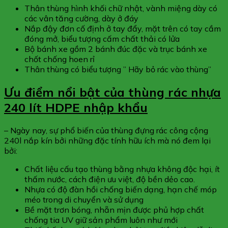
Thân thùng hình khối chữ nhật, vành miệng dày có
các vân tăng cường, dày ở đáy
Nắp đậy đơn cố định ở tay đẩy, mặt trên có tay cầm
đóng mở, biểu tượng cấm chất thải có lửa
Bộ bánh xe gồm 2 bánh đúc đặc và trục bánh xe
chốt chống hoen rỉ
Thân thùng có biểu tượng ” Hãy bỏ rác vào thùng”
Ưu điểm nổi bật của thùng rác nhựa
240 lít HDPE nhập khẩu
– Ngày nay, sự phổ biến của thùng đựng rác công cộng
240l nắp kín bởi những đặc tính hữu ích mà nó đem lại
bởi:
Chất liệu cấu tạo thùng bằng nhựa không độc hại, ít
thấm nước, cách điện ưu việt, độ bền dẻo cao.
Nhựa có độ đàn hồi chống biến dạng, hạn chế móp
méo trong di chuyển và sử dụng
Bề mặt trơn bóng, nhẵn mịn được phủ hợp chất
chống tia UV giữ sản phẩm luôn như mới