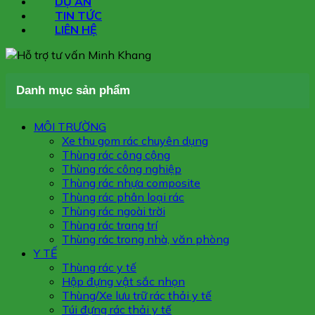
DỰ ÁN
TIN TỨC
LIÊN HỆ
Danh mục sản phẩm
MÔI TRƯỜNG
Xe thu gom rác chuyên dụng
Thùng rác công cộng
Thùng rác công nghiệp
Thùng rác nhựa composite
Thùng rác phân loại rác
Thùng rác ngoài trời
Thùng rác trang trí
Thùng rác trong nhà, văn phòng
Y TẾ
Thùng rác y tế
Hộp đựng vật sắc nhọn
Thùng/Xe lưu trữ rác thải y tế
Túi đựng rác thải y tế