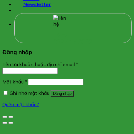
Newsletter
Hỗ trợ
0327 17 3232
Đăng nhập
Tên tài khoản hoặc địa chỉ email
*
Mật khẩu
*
Ghi nhớ mật khẩu
Đăng nhập
Quên mật khẩu?