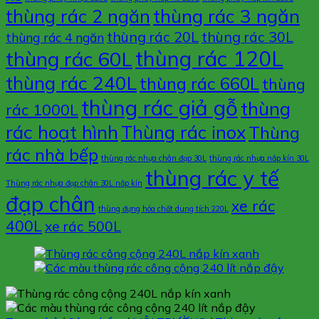
thùng rác 3 ngăn
thùng rác 2 ngăn
thùng rác 20L
thùng rác 30L
thùng rác 4 ngăn
thùng rác 120L
thùng rác 60L
thùng rác 240L
thùng rác 660L
thùng
thùng rác giả gỗ
thùng
rác 1000L
rác hoạt hình
Thùng rác inox
Thùng
rác nhà bếp
thùng rác nhựa chân đạp 30L
thùng rác nhựa nắp kín 30L
thùng rác y tế
Thùng rác nhựa đạp chân 30L nắp kín
đạp chân
xe rác
thùng đựng hóa chất dung tích 220L
400L
xe rác 500L