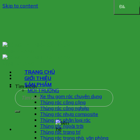
Skip to content
Đăng ký
TRANG CHỦ
GIỚI THIỆU
SẢN PHẨM
Tìm kiếm:
MÔI TRƯỜNG
Xe thu gom rác chuyên dụng
Thùng rác công cộng
Thùng rác công nghiệp
Thùng rác nhựa composite
Thùng rác phân loại rác
Thùng rác ngoài trời
Thùng rác trang trí
Thùng rác trong nhà, văn phòng