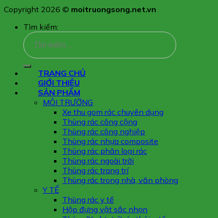
Copyright 2026 ©
moitruongsong.net.vn
Tìm kiếm:
TRANG CHỦ
GIỚI THIỆU
SẢN PHẨM
MÔI TRƯỜNG
Xe thu gom rác chuyên dụng
Thùng rác công cộng
Thùng rác công nghiệp
Thùng rác nhựa composite
Thùng rác phân loại rác
Thùng rác ngoài trời
Thùng rác trang trí
Thùng rác trong nhà, văn phòng
Y TẾ
Thùng rác y tế
Hộp đựng vật sắc nhọn