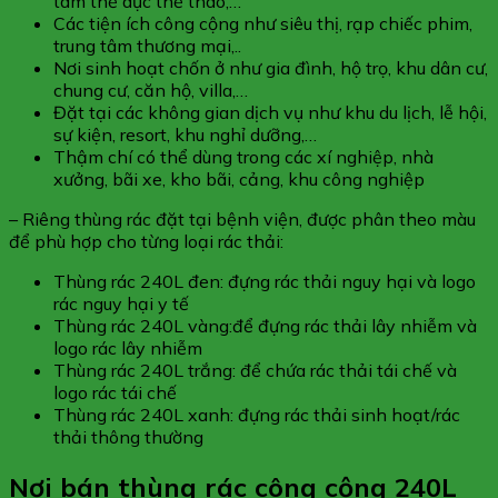
tâm thể dục thể thao,…
Các tiện ích công cộng như siêu thị, rạp chiếc phim,
trung tâm thương mại,..
Nơi sinh hoạt chốn ở như gia đình, hộ trọ, khu dân cư,
chung cư, căn hộ, villa,…
Đặt tại các không gian dịch vụ như khu du lịch, lễ hội,
sự kiện, resort, khu nghỉ dưỡng,…
Thậm chí có thể dùng trong các xí nghiệp, nhà
xưởng, bãi xe, kho bãi, cảng, khu công nghiệp
– Riêng thùng rác đặt tại bệnh viện, được phân theo màu
để phù hợp cho từng loại rác thải:
Thùng rác 240L đen: đựng rác thải nguy hại và logo
rác nguy hại y tế
Thùng rác 240L vàng:để đựng rác thải lây nhiễm và
logo rác lây nhiễm
Thùng rác 240L trắng: để chứa rác thải tái chế và
logo rác tái chế
Thùng rác 240L xanh: đựng rác thải sinh hoạt/rác
thải thông thường
Nơi bán thùng rác công cộng 240L