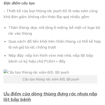
Đặc điểm cấu tạo
– Thiết kế của loại thùng rác push 60 lít màu xám cũng
khá đơn giản, không cần tháo lắp quá nhiều, gồm:
Thân thùng: dẹp, mở rộng ở miệng, bề mặt có logo bỏ
rác vào thùng
Quai xách: đổ liền khối trên thân thùng, có thể kể hợp
là nơi giữ túi rác chống trượt
Nắp đậy: nắp kín hình vòm mái nhà, nắp lật bập
bênh có ký hiệu chữ PUSH = đẩy
Cấu tạo thùng rác xám 60L lật push
Ưu điểm của dòng thùng đựng rác nhựa nắp
lật bập bênh