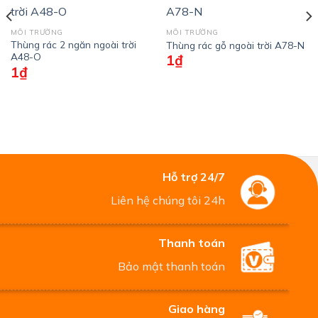
MÔI TRƯỜNG
MÔI TRƯỜNG
Thùng rác 2 ngăn ngoài trời
Thùng rác gỗ ngoài trời A78-N
A48-O
1
₫
1
₫
Hỗ trợ 24/7
Liên hệ chúng tôi 24h
Thanh toán
Bảo mật thanh toán
Giao hàng