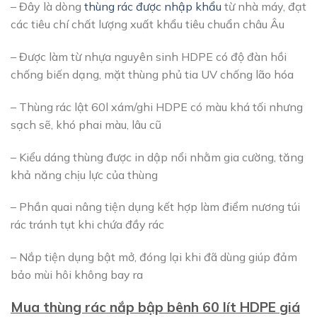
– Đây là dòng
thùng rác được nhập khẩu
từ nhà máy, đạt
các tiêu chí chất lượng xuất khẩu tiêu chuẩn châu Âu
– Được làm từ nhựa nguyên sinh HDPE có độ đàn hồi
chống biến dạng, mặt thùng phủ tia UV chống lão hóa
– Thùng rác lật 60l xám/ghi HDPE có màu khá tối nhưng
sạch sẽ, khó phai màu, lâu cũ
– Kiểu dáng thùng được in dập nổi nhằm gia cường, tăng
khả năng chịu lực của thùng
– Phần quai nâng tiện dụng kết hợp làm điểm nương túi
rác tránh tụt khi chứa đầy rác
– Nắp tiện dụng bật mở, đóng lại khi đã dùng giúp đảm
bảo mùi hôi không bay ra
Mua thùng rác nắp bập bênh 60 lít HDPE giá