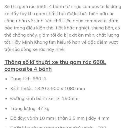
Xe thu gom rác 660L 4 bánh từ nhựa composite là dòng
xe đẩy tay thu gom chất thải được thực hiện bởi các
công nhân vệ sinh. Với chất liệu nhựa composite, đảm
bảo trong điều kiện thời tiết khắc nghiệt, thùng bền, có
thể chống cháy, giảm tối đa bị axit ăn mòn, chất lượng
tốt. Hãy Minh Khang tìm hiểu rõ hơn về đặc điểm vượt
trội của dòng xe rác này nhé!
Thông số kĩ thuật xe thu gom rác 660L
composite 4 bánh
Dung tích: 660 lít
Kích thước: 1320 x 900 x 1080 mm
Đường kính bánh xe: D=150mm
Trọng lượng: 47 kg
Độ dày: vành 10 mm | thân 3,5 mm | đáy 4 mm
Chất liệu: nhựa composite sợi thủy tinh – FRP