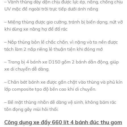
– Vành thùng dày dặn chịu được lực ép, năng, chống chịu
UV mặc để ngoài trời trực tiếp dưới ánh nắng
– Miệng thùng được gia cường, tránh bị biến dạng, nứt vỡ
khi dùng xe nâng hạ để đổ rác
– Nắp thùng bản lề chắc chắn, vì nặng và to nên được
tách làm 2 nắp riêng lẻ thuận tiện khi đóng mớ
– Trang bị 4 bánh xe D150 gồm 2 bánh dẫn động, giúp
xe di chuyển dễ dàng.
– Chân bát bánh xe được gắn chặt vào thùng và phủ kín
lớp composite tạo độ bền cao khi di chuyển.
– Bề mặt thùng nhẵn dễ dàng vệ sinh, không bám rác
tồn đọng gây mùi hôi thối.
Công dụng xe đẩy 660 lít 4 bánh đúc thu gom