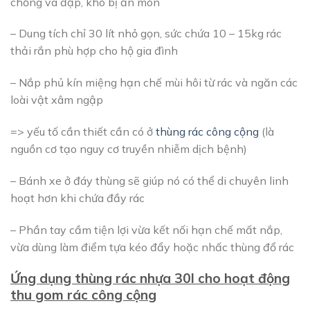
chống va đập, khó bị ăn mòn
– Dung tích chỉ 30 lít nhỏ gọn, sức chứa 10 – 15kg rác
thải rắn phù hợp cho hộ gia đình
– Nắp phủ kín miệng hạn chế mùi hôi từ rác và ngăn các
loài vật xâm ngập
=> yếu tố cần thiết cần có ở
thùng rác công cộng
(là
nguồn cơ tạo nguy cơ truyền nhiễm dịch bệnh)
– Bánh xe ở đáy thùng sẽ giúp nó có thể di chuyên linh
hoạt hơn khi chứa đầy rác
– Phần tay cầm tiện lợi vừa kết nối hạn chế mất nắp,
vừa dùng làm điểm tựa kéo đẩy hoặc nhấc thùng đổ rác
Ứng dụng thùng rác nhựa 30l cho hoạt động
thu gom rác công cộng