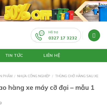
Hỗ trợ
0327 17 3232
TIN TỨC
LIÊN HỆ
N PHẨM
/
NHỰA CÔNG NGHIỆP
/
THÙNG CHỞ HÀNG SAU XE
ao hàng xe máy cỡ đại – mẫu 1
9