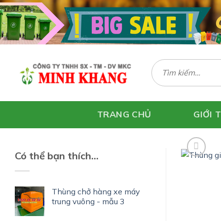
Skip
to
content
Tìm
kiếm:
TRANG CHỦ
GIỚI 
Có thể bạn thích…
Thùng chở hàng xe máy
trung vuông - mẫu 3