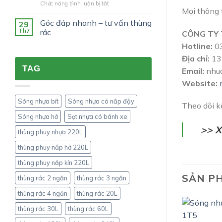
ở
Chức năng bình luận bị tắt
COMPOSITE
khẩu?
Mọi thông t
Pallet
LẠI
chống
ĐƯỢC
Góc đáp nhanh – tư vấn thùng
29
tràn
NHIỀU
Th7
rác
CÔNG TY 
2
ĐƠN
Hotline:
03
phuy
VỊ
và
TIN
Địa chỉ:
13 
4
DÙNG
TAG
Email:
nhu
phuy
?
thành
Website:
cao
khác
Sóng nhựa bít
Sóng nhựa có nắp đậy
nhau
Theo dõi 
như
Sóng nhựa hở
Sọt nhựa có bánh xe
thế
>> 
nào?
thùng phuy nhựa 220L
thùng phuy nắp hở 220L
thùng phuy nắp kín 220L
SẢN P
thùng rác 2 ngăn
thùng rác 3 ngăn
thùng rác 4 ngăn
thùng rác 20L
thùng rác 30L
thùng rác 60L
SÓNG NHỰA