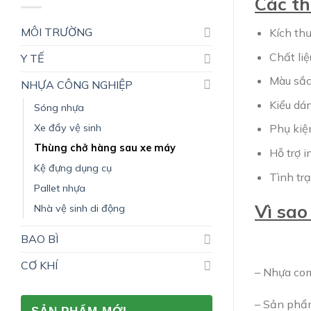
Các th
MÔI TRƯỜNG
Kích th
Chất liệ
Y TẾ
Màu sắc
NHỰA CÔNG NGHIỆP
Kiểu dá
Sóng nhựa
Xe đẩy vệ sinh
Phụ kiện
Thùng chở hàng sau xe máy
Hỗ trợ 
Kệ đựng dụng cụ
Tình tr
Pallet nhựa
Vì sao
Nhà vệ sinh di động
BAO BÌ
CƠ KHÍ
– Nhựa com
– Sản phẩm 