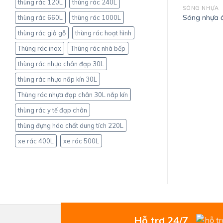
thùng rác 120L
thùng rác 240L
Sóng nhựa hở HS009 (1T9)
SÓNG NHỰA
005 (3T9)
Sóng nhựa 
thùng rác 660L
thùng rác 1000L
thùng rác giả gỗ
thùng rác hoạt hình
Thùng rác inox
Thùng rác nhà bếp
thùng rác nhựa chân đạp 30L
thùng rác nhựa nắp kín 30L
Thùng rác nhựa đạp chân 30L nắp kín
thùng rác y tế đạp chân
thùng đựng hóa chất dung tích 220L
xe rác 400L
xe rác 500L
Hỗ trợ 24/7