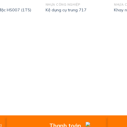
NHỰA CÔNG NGHIỆP
NHỰA C
đặc HS007 (1T5)
Kệ dụng cụ trung 717
Khay n
Thanh toán