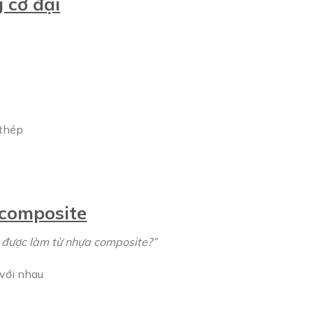
 cỡ đại
 thép
 composite
u được làm từ nhựa composite?”
 với nhau