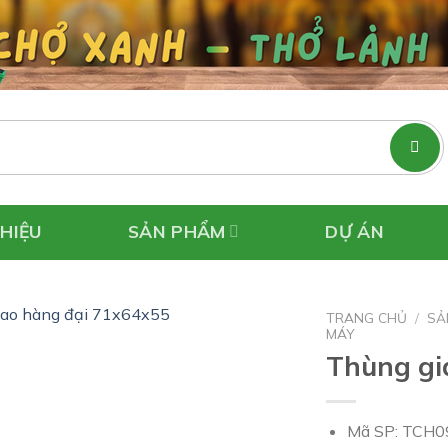
THIỆU
SẢN PHẨM
DỰ ÁN
TRANG CHỦ
/
SẢ
MÁY
Thùng gi
Mã SP: TCH0