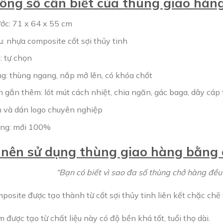
ông số cần biết của thùng giao hàng
ước: 71 x 64 x 55 cm
u: nhựa composite cốt sợi thủy tinh
: tự chọn
ng: thùng ngang, nắp mở lên, có khóa chốt
 gắn thêm: lót mút cách nhiệt, chia ngăn, gác baga, dây cáp
in và dán logo chuyên nghiệp
ạng: mới 100%
 nên sử dụng thùng giao hàng bằng
“Bạn có biết vì sao đa số thùng chở hàng đề
posite được tạo thành từ cốt sợi thủy tinh liên kết chặc chẽ
được tạo từ chất liệu này có độ bền khá tốt, tuổi thọ dài.