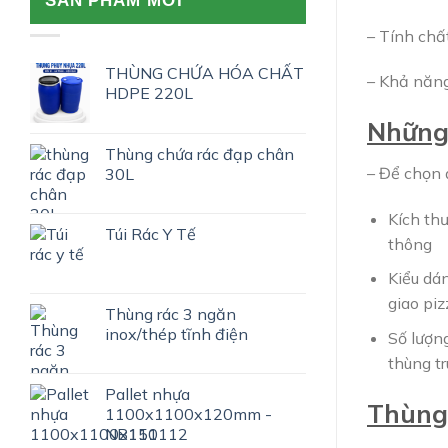
SẢN PHẨM MỚI
– Tính chấ
THÙNG CHỨA HÓA CHẤT
– Khả năng
HDPE 220L
Những 
Thùng chứa rác đạp chân
– Để chọn 
30L
Kích thư
Túi Rác Y Tế
thông
Kiểu dán
giao pi
Thùng rác 3 ngăn
inox/thép tĩnh điện
Số lượn
thùng t
Pallet nhựa
Thùng 
1100x1100x120mm -
NB111112