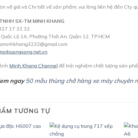
in về giá và Chi tiết về sản phẩm, vui lòng liên hệ đến Cty qu
TNHH SX-TM MINH KHANG
27 17 32 32
Quốc Lộ 1A, Phường Thới An, Quận 12, TP.HCM
aminhkhang3232@gmail.com
moitruongsong.net.vn
kênh
Minh Khang Channel
để trải nghiệm chất lượng sản phẩ
Xem ngay
50 mẫu thùng chở hàng xe máy chuyên n
HẨM TƯƠNG TỰ