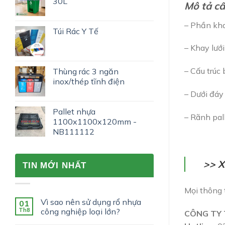
30L
Mô tả cấ
– Phần kha
Túi Rác Y Tế
– Khay lướ
– Cấu trúc 
Thùng rác 3 ngăn
inox/thép tĩnh điện
– Dưới đáy
Pallet nhựa
– Rãnh pal
1100x1100x120mm -
NB111112
>> 
TIN MỚI NHẤT
Mọi thông t
Vì sao nên sử dụng rổ nhựa
01
Th8
công nghiệp loại lớn?
CÔNG TY 