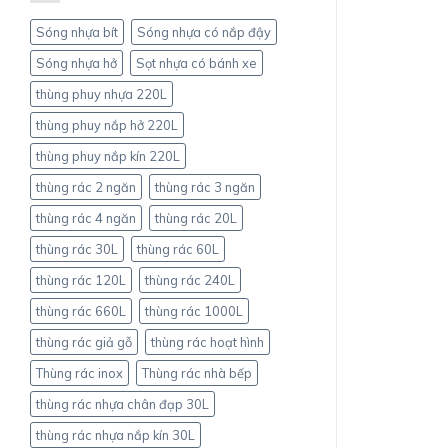
cao
khác
Sóng nhựa bít
Sóng nhựa có nắp đậy
nhau
như
Sóng nhựa hở
Sọt nhựa có bánh xe
thế
nào?
thùng phuy nhựa 220L
thùng phuy nắp hở 220L
thùng phuy nắp kín 220L
thùng rác 2 ngăn
thùng rác 3 ngăn
thùng rác 4 ngăn
thùng rác 20L
thùng rác 30L
thùng rác 60L
thùng rác 120L
thùng rác 240L
thùng rác 660L
thùng rác 1000L
thùng rác giả gỗ
thùng rác hoạt hình
Thùng rác inox
Thùng rác nhà bếp
thùng rác nhựa chân đạp 30L
thùng rác nhựa nắp kín 30L