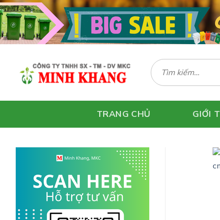
Skip
to
content
Tìm
kiếm:
TRANG CHỦ
GIỚI 