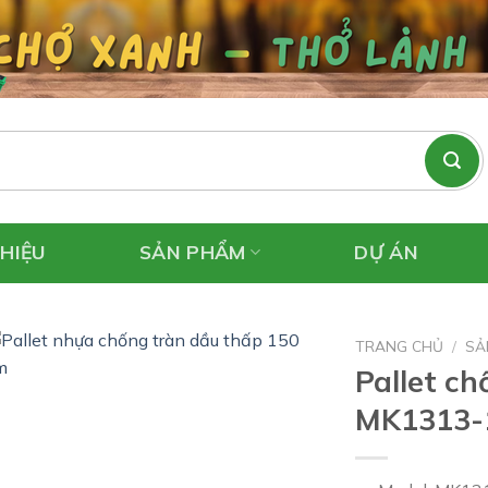
THIỆU
SẢN PHẨM
DỰ ÁN
TRANG CHỦ
/
SẢ
Pallet c
MK1313-