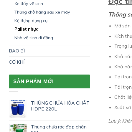
Đặc tí
Xe đẩy vệ sinh
Thùng chở hàng sau xe máy
Thông số
Kệ đựng dụng cụ
Mã sản
Pallet nhựa
Kích th
Nhà vệ sinh di động
Trọng l
BAO BÌ
Khả năng
CƠ KHÍ
Khả năng
Tải trọ
SẢN PHẨM MỚI
Tải trọn
Chất li
THÙNG CHỨA HÓA CHẤT
Xuất xứ
HDPE 220L
Lưu ý: Khô
Thùng chứa rác đạp chân