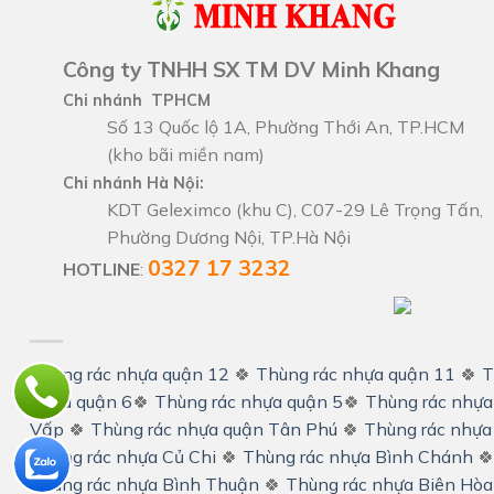
Công ty TNHH SX TM DV Minh Khang
Chi nhánh TPHCM
Số 13 Quốc lộ 1A, Phường Thới An, TP.HCM
(kho bãi miền nam)
Chi nhánh Hà Nội:
KDT Geleximco (khu C), C07-29 Lê Trọng Tấn,
Phường Dương Nội, TP.Hà Nội
0327 17 3232
HOTLINE
:
Thùng rác nhựa quận 12
🍀
Thùng rác nhựa quận 11
🍀
T
nhựa quận 6
🍀
Thùng rác nhựa quận 5
🍀
Thùng rác nhựa
Vấp
🍀
Thùng rác nhựa quận Tân Phú
🍀
Thùng rác nhựa
Thùng rác nhựa Củ Chi
🍀
Thùng rác nhựa Bình Chánh

Thùng rác nhựa Bình Thuận
🍀
Thùng rác nhựa Biên Hòa