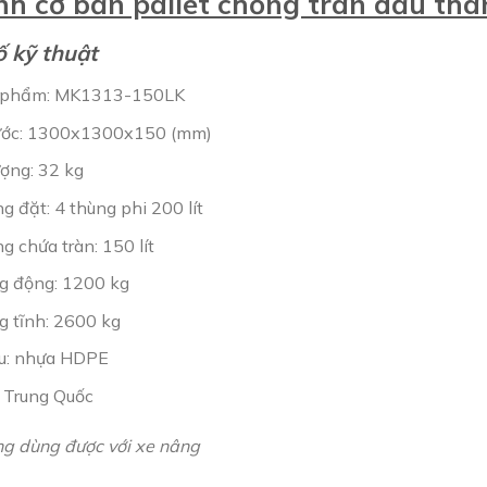
nh cơ bản pallet chống tràn dầu th
 kỹ thuật
 phẩm: MK1313-150LK
ước: 1300x1300x150 (mm)
ượng: 32 kg
 đặt: 4 thùng phi 200 lít
 chứa tràn: 150 lít
ng động: 1200 kg
g tĩnh: 2600 kg
ệu: nhựa HDPE
: Trung Quốc
ng dùng được với xe nâng