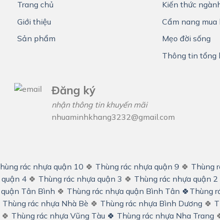
Trang chủ
Kiến thức ngàn
Giới thiệu
Cẩm nang mua 
Sản phẩm
Mẹo đời sống
Thông tin tổng
Đăng ký
nhận thông tin khuyến mãi
nhuaminhkhang3232@gmail.com
hùng rác nhựa quận 10
🍀
Thùng rác nhựa quận 9
🍀
Thùng r
 quận 4
🍀
Thùng rác nhựa quận 3
🍀
Thùng rác nhựa quận 2
 quận Tân Bình
🍀
Thùng rác nhựa quận Bình Tân
🍀
Thùng r

Thùng rác nhựa Nhà Bè
🍀
Thùng rác nhựa Bình Dương
🍀
T
🍀
Thùng rác nhựa Vũng Tàu 🍀
Thùng rác nhựa Nha Trang
