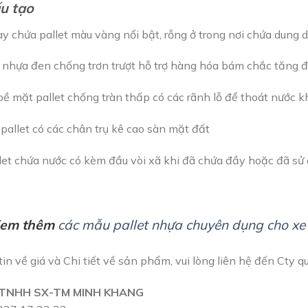
u tạo
y chứa pallet màu vàng nổi bật, rỗng ở trong nơi chứa dung d
i nhựa đen chống trơn trượt hỗ trợ hàng hóa bám chắc tăng đ
bề mặt pallet chống tràn thấp có các rãnh lỗ để thoát nước kh
 pallet có các chân trụ kê cao sàn mặt đất
let chứa nước có kèm đầu vòi xã khi đã chứa đầy hoặc đã sử 
Xem thêm
các mẫu pallet nhựa chuyên dụng cho xe
in về giá và Chi tiết về sản phẩm, vui lòng liên hệ đến Cty qu
TNHH SX-TM MINH KHANG