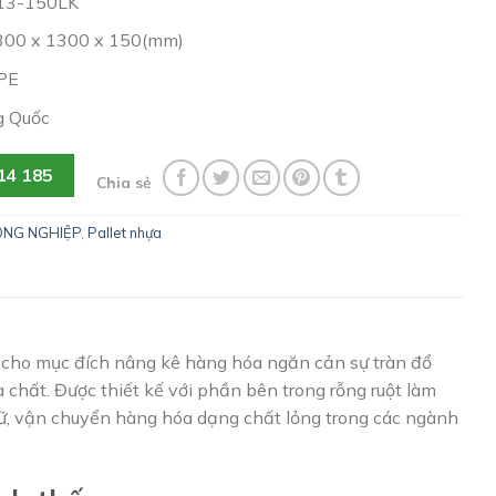
13-150LK
1300 x 1300 x 150(mm)
DPE
g Quốc
14 185
Chia sẻ
ÔNG NGHIỆP
,
Pallet nhựa
ng cho mục đích nâng kê hàng hóa ngăn cản sự tràn đổ
 chất. Được thiết kế với phần bên trong rỗng ruột làm
rữ, vận chuyển hàng hóa dạng chất lỏng trong các ngành