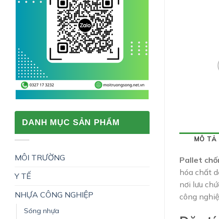
DANH MỤC SẢN PHẨM
MÔ TẢ
MÔI TRƯỜNG
Pallet chố
hóa chất d
Y TẾ
nơi lưu ch
NHỰA CÔNG NGHIỆP
công nghiệ
Sóng nhựa