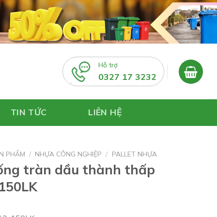
Hỗ trợ
0327 17 3232
TIN TỨC
LIÊN HỆ
N PHẨM
/
NHỰA CÔNG NGHIỆP
/
PALLET NHỰA
hống tràn dầu thành thấp
150LK