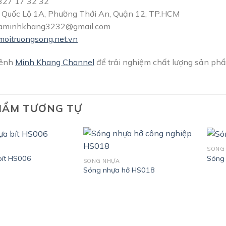
27 17 32 32
Quốc Lộ 1A, Phường Thới An, Quận 12, TP.HCM
aminhkhang3232@gmail.com
moitruongsong.net.vn
kênh
Minh Khang Channel
để trải nghiệm chất lượng sản phẩ
HẨM TƯƠNG TỰ
SÓNG
bít HS006
Sóng
SÓNG NHỰA
Sóng nhựa hở HS018