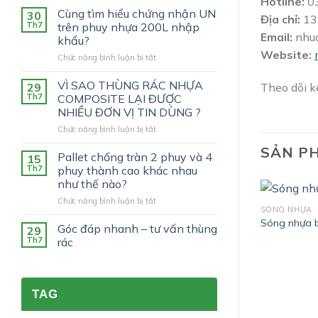
Hotline:
03
Cùng tìm hiểu chứng nhận UN
30
Địa chỉ:
13 
Th7
trên phuy nhựa 200L nhập
Email:
nhu
khẩu?
Website:
ở
Chức năng bình luận bị tắt
Cùng
tìm
VÌ SAO THÙNG RÁC NHỰA
29
Theo dõi 
hiểu
Th7
COMPOSITE LẠI ĐƯỢC
chứng
NHIỀU ĐƠN VỊ TIN DÙNG ?
nhận
ở
Chức năng bình luận bị tắt
UN
VÌ
trên
SẢN P
SAO
phuy
Pallet chống tràn 2 phuy và 4
15
THÙNG
nhựa
Th7
phuy thành cao khác nhau
RÁC
200L
như thế nào?
NHỰA
nhập
ở
Chức năng bình luận bị tắt
COMPOSITE
khẩu?
SÓNG NHỰA
Pallet
LẠI
Sóng nhựa 
chống
ĐƯỢC
Góc đáp nhanh – tư vấn thùng
29
tràn
NHIỀU
Th7
rác
2
ĐƠN
phuy
VỊ
và
TIN
4
DÙNG
TAG
phuy
?
thành