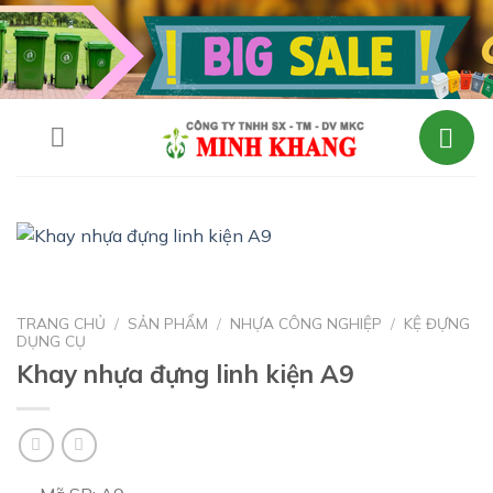
Skip
to
content
TRANG CHỦ
/
SẢN PHẨM
/
NHỰA CÔNG NGHIỆP
/
KỆ ĐỰNG
DỤNG CỤ
Khay nhựa đựng linh kiện A9