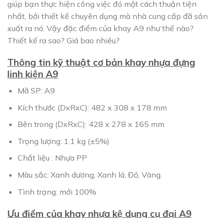
giúp bạn thực hiện công việc đó một cách thuận tiện
nhất, bởi thiết kế chuyên dụng mà nhà cung cấp đã sản
xuất ra nó. Vậy đặc điểm của khay A9 như thế nào?
Thiết kế ra sao? Giá bao nhiêu?
Thông tin kỹ thuật cơ bản khay nhựa đựng
linh kiện A9
Mã SP: A9
Kích thước (DxRxC): 482 x 308 x 178 mm
Bên trong (DxRxC): 428 x 278 x 165 mm
Trọng lượng: 1.1 kg (±5%)
Chất liệu : Nhựa PP
Màu sắc: Xanh dương, Xanh lá, Đỏ, Vàng.
Tình trạng: mới 100%
Ưu điểm của khay nhựa kệ dụng cụ đại A9