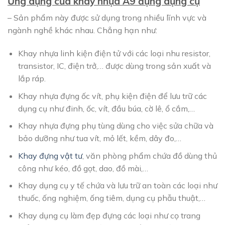
Ứng dụng của khay nhựa A9 đựng dụng cụ
– Sản phẩm này được sử dụng trong nhiều lĩnh vực và
ngành nghề khác nhau. Chẳng hạn như:
Khay nhựa linh kiện điện tử với các loại nhu resistor,
transistor, IC, điện trở,… được dùng trong sản xuất và
lắp ráp.
Khay nhựa đựng ốc vít, phụ kiện điện để lưu trữ các
dụng cụ như đinh, ốc, vít, đầu búa, cờ lê, ổ cắm,…
Khay nhựa đựng phụ tùng dùng cho việc sửa chữa và
bảo dưỡng như tua vít, mỏ lết, kềm, dây đo,…
Khay đựng vật tư
, văn phòng phẩm chứa đồ dùng thủ
công như kéo, đồ gọt, dao, đồ mài,…
Khay dụng cụ y tế chứa và lưu trữ an toàn các loại như
thuốc, ống nghiệm, ống tiêm, dụng cụ phẫu thuật,…
Khay dụng cụ làm đẹp đựng các loại như cọ trang