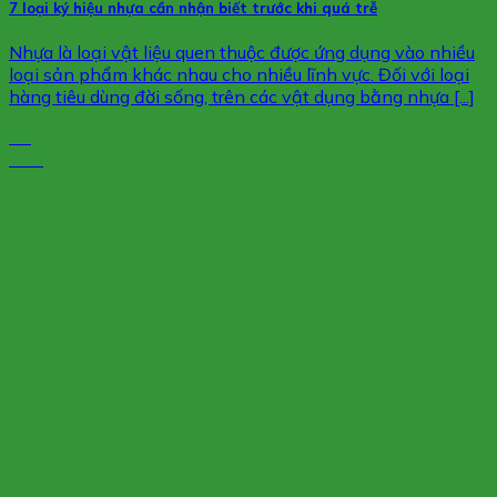
7 loại ký hiệu nhựa cần nhận biết trước khi quá trễ
Nhựa là loại vật liệu quen thuộc được ứng dụng vào nhiều
loại sản phẩm khác nhau cho nhiều lĩnh vực. Đối với loại
hàng tiêu dùng đời sống, trên các vật dụng bằng nhựa [...]
30
Th9