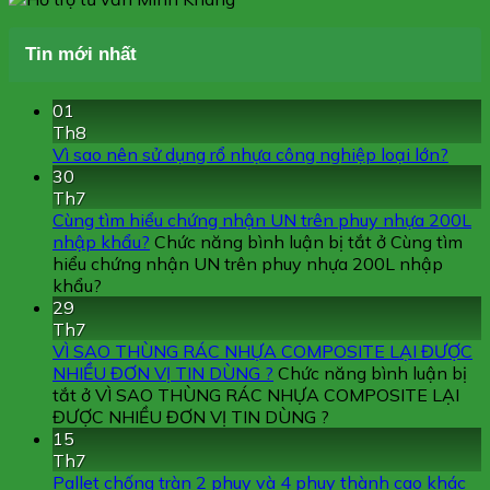
Tin mới nhất
01
Th8
Vì sao nên sử dụng rổ nhựa công nghiệp loại lớn?
30
Th7
Cùng tìm hiểu chứng nhận UN trên phuy nhựa 200L
nhập khẩu?
Chức năng bình luận bị tắt
ở Cùng tìm
hiểu chứng nhận UN trên phuy nhựa 200L nhập
khẩu?
29
Th7
VÌ SAO THÙNG RÁC NHỰA COMPOSITE LẠI ĐƯỢC
NHIỀU ĐƠN VỊ TIN DÙNG ?
Chức năng bình luận bị
tắt
ở VÌ SAO THÙNG RÁC NHỰA COMPOSITE LẠI
ĐƯỢC NHIỀU ĐƠN VỊ TIN DÙNG ?
15
Th7
Pallet chống tràn 2 phuy và 4 phuy thành cao khác