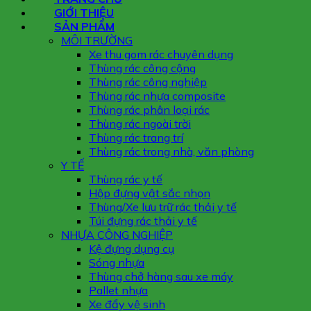
GIỚI THIỆU
SẢN PHẨM
MÔI TRƯỜNG
Xe thu gom rác chuyên dụng
Thùng rác công cộng
Thùng rác công nghiệp
Thùng rác nhựa composite
Thùng rác phân loại rác
Thùng rác ngoài trời
Thùng rác trang trí
Thùng rác trong nhà, văn phòng
Y TẾ
Thùng rác y tế
Hộp đựng vật sắc nhọn
Thùng/Xe lưu trữ rác thải y tế
Túi đựng rác thải y tế
NHỰA CÔNG NGHIỆP
Kệ đựng dụng cụ
Sóng nhựa
Thùng chở hàng sau xe máy
Pallet nhựa
Xe đẩy vệ sinh