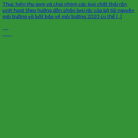
Thực hiện thu gom và chia nhóm các loại chất thải rắn
sinh hoạt theo hướng dẫn phân loại rác của bộ tài nguyên
môi trường và luật bảo vệ môi trường 2020 cụ thể [...]
16
Th5