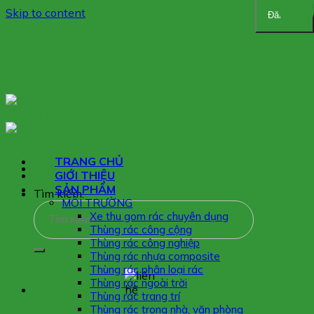
Skip to content
Đăng ký
TRANG CHỦ
GIỚI THIỆU
SẢN PHẨM
Tìm kiếm:
MÔI TRƯỜNG
Xe thu gom rác chuyên dụng
Thùng rác công cộng
Thùng rác công nghiệp
Thùng rác nhựa composite
Thùng rác phân loại rác
Thùng rác ngoài trời
Thùng rác trang trí
Thùng rác trong nhà, văn phòng