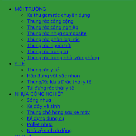
MÔI TRƯỜNG
Xe thu gom rác chuyên dụng
Thùng rác công cộng
Thùng rác công nghiệp
Thùng rác nhựa composite
Thùng rác phân loại rác
Thùng rác ngoài trời
Thùng rác trang trí
Thùng rác trong nhà, văn phòng
Y TẾ
Thùng rác y tế
Hộp đựng vật sắc nhọn
Thùng/Xe lưu trữ rác thải y tế
Túi đựng rác thải y tế
NHỰA CÔNG NGHIỆP
Sóng nhựa
Xe đẩy vệ sinh
Thùng chở hàng sau xe máy
Kệ đựng dụng cụ
Pallet nhựa
Nhà vệ sinh di động