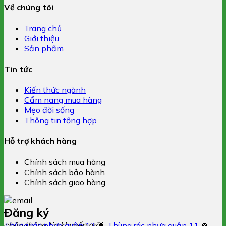
Về chúng tôi
Trang chủ
Giới thiệu
Sản phẩm
Tin tức
Kiến thức ngành
Cẩm nang mua hàng
Mẹo đời sống
Thông tin tổng hợp
Hỗ trợ khách hàng
Chính sách mua hàng
Chính sách bảo hành
Chính sách giao hàng
Đăng ký
nhận thông tin khuyến mãi
Thùng rác nhựa quận 12
🍀
Thùng rác nhựa quận 11
🍀