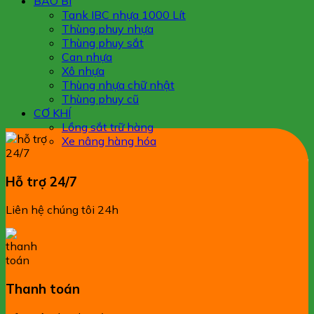
BAO BÌ
Tank IBC nhựa 1000 Lít
Thùng phuy nhựa
Thùng phuy sắt
Can nhựa
Xô nhựa
Thùng nhựa chữ nhật
Thùng phuy cũ
CƠ KHÍ
Lồng sắt trữ hàng
Xe nâng hàng hóa
Hỗ trợ 24/7
Liên hệ chúng tôi 24h
Thanh toán