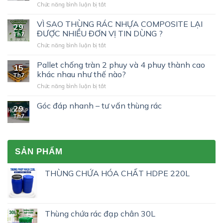
ở
Chức năng bình luận bị tắt
Cùng
tìm
VÌ SAO THÙNG RÁC NHỰA COMPOSITE LẠI
29
hiểu
ĐƯỢC NHIỀU ĐƠN VỊ TIN DÙNG ?
Th7
chứng
ở
Chức năng bình luận bị tắt
nhận
VÌ
UN
SAO
Pallet chống tràn 2 phuy và 4 phuy thành cao
trên
15
THÙNG
phuy
khác nhau như thế nào?
Th7
RÁC
nhựa
ở
Chức năng bình luận bị tắt
NHỰA
200L
Pallet
COMPOSITE
nhập
chống
Góc đáp nhanh – tư vấn thùng rác
LẠI
khẩu?
29
tràn
ĐƯỢC
Th7
2
NHIỀU
phuy
ĐƠN
và
VỊ
4
TIN
SẢN PHẨM
phuy
DÙNG
thành
?
cao
THÙNG CHỨA HÓA CHẤT HDPE 220L
khác
nhau
như
thế
Thùng chứa rác đạp chân 30L
nào?