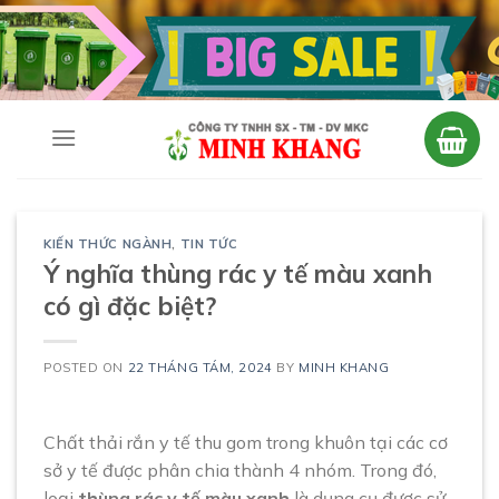
Skip
to
content
KIẾN THỨC NGÀNH
,
TIN TỨC
Ý nghĩa thùng rác y tế màu xanh
có gì đặc biệt?
POSTED ON
22 THÁNG TÁM, 2024
BY
MINH KHANG
Chất thải rắn y tế thu gom trong khuôn tại các cơ
sở y tế được phân chia thành 4 nhóm. Trong đó,
loại
thùng rác y tế màu xanh
là dụng cụ được sử