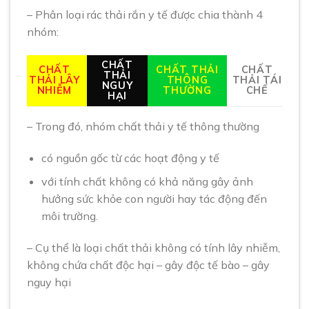
– Phân loại rác thải rắn y tế được chia thành 4
nhóm:
CHẤT
CHẤT
CHẤT THẢI
CHẤT
THẢI
THẢI LÂY
THÔNG
THẢI TÁI
NGUY
NHIỄM
THƯỜNG
CHẾ
HẠI
– Trong đó, nhóm chất thải y tế thông thường
có nguồn gốc từ các hoạt động y tế
với tính chất không có khả năng gây ảnh
hưởng sức khỏe con người hay tác động đến
môi trường.
– Cụ thể là loại chất thải không có tính lây nhiễm,
không chứa chất độc hại – gây độc tế bào – gây
nguy hại