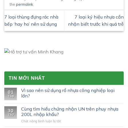
the
permalink
.
7 loại thùng đựng rác nhà
7 loại ký hiệu nhựa cần
bếp ‘hay ho’ nên sử dụng
nhận biết trước khi quá trễ
TIN MỚI NHẤT
Vì sao nên sử dụng rổ nhựa công nghiệp loại
01
lớn?
Th8
Cùng tìm hiểu chứng nhận UN trên phuy nhựa
30
200L nhập khẩu?
Th7
ở
Chức năng bình luận bị tắt
Cùng