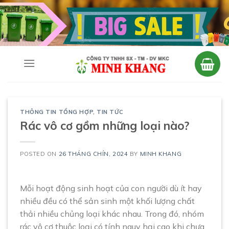
Skip
to
content
THÔNG TIN TỔNG HỢP
,
TIN TỨC
Rác vô cơ gồm những loại nào?
POSTED ON
26 THÁNG CHÍN, 2024
BY
MINH KHANG
Mỗi hoạt động sinh hoạt của con người dù ít hay
nhiều đều có thể sản sinh một khối lượng chất
thải nhiều chủng loại khác nhau. Trong đó, nhóm
rác vô cơ thuộc loại có tính nguy hại cao khi chưa