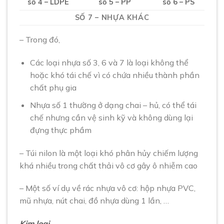
số 4 – LDPE
số 5 – PP
số 6 – PS
SỐ 7 – NHỰA KHÁC
– Trong đó,
Các loại nhựa số 3, 6 và 7 là loại không thể
hoặc khó tái chế vì có chứa nhiều thành phần
chất phụ gia
Nhựa số 1 thường ở dạng chai – hủ, có thể tái
chế nhưng cần vệ sinh kỹ và không dùng lại
đựng thực phầm
– Túi nilon là một loại khó phân hủy chiếm lượng
khá nhiều trong chất thải vô cơ gây ô nhiễm cao
– Một số ví dụ về rác nhựa vô cơ: hộp nhựa PVC,
mũ nhựa, nút chai, đồ nhựa dùng 1 lần, …
Kim loại