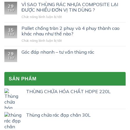
tìm
VÌ SAO THÙNG RÁC NHỰA COMPOSITE LẠI
29
hiểu
ĐƯỢC NHIỀU ĐƠN VỊ TIN DÙNG ?
Th7
chứng
ở
Chức năng bình luận bị tắt
nhận
VÌ
UN
SAO
Pallet chống tràn 2 phuy và 4 phuy thành cao
trên
15
THÙNG
phuy
khác nhau như thế nào?
Th7
RÁC
nhựa
ở
Chức năng bình luận bị tắt
NHỰA
200L
Pallet
COMPOSITE
nhập
chống
Góc đáp nhanh – tư vấn thùng rác
LẠI
khẩu?
29
tràn
ĐƯỢC
Th7
2
NHIỀU
phuy
ĐƠN
và
VỊ
4
TIN
SẢN PHẨM
phuy
DÙNG
thành
?
cao
THÙNG CHỨA HÓA CHẤT HDPE 220L
khác
nhau
như
thế
Thùng chứa rác đạp chân 30L
nào?