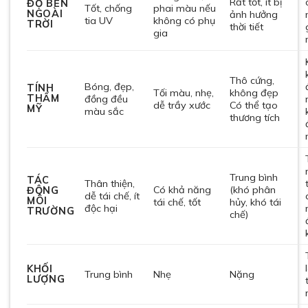
Rất tốt, ít bị
ĐỘ BỀN
Tốt, chống
phai màu nếu
NGOÀI
ảnh hưởng
tia UV
không có phụ
TRỜI
thời tiết
gia
Thô cứng,
Bóng, đẹp,
TÍNH
Tối màu, nhẹ,
không đẹp
THẨM
đồng đều
dễ trầy xước
Có thể tạo
MỸ
màu sắc
thương tích
Trung bình
TÁC
Thân thiện,
Có khả năng
(khó phân
ĐỘNG
dễ tái chế, ít
MÔI
tái chế, tốt
hủy, khó tái
độc hại
TRƯỜNG
chế)
KHỐI
Trung bình
Nhẹ
Nặng
LƯỢNG