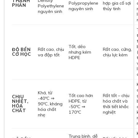
Density
THÀNH
Polypropylene
hợp gia cố sợi
PHẦN
Polyethylene
nguyên sinh
thủy tinh
nguyên sinh
Tốt, dẻo
Rất cao, chịu
Rất cao, cứng,
ĐỘ BỀN
nhưng kém
CƠ HỌC
va đập tốt
chịu lực kém
HDPE
Khá, từ
Tốt cao hơn
Rất tốt – chịu
CHỊU
-40ºC ⇒
HDPE, từ
hóa chất và
NHIỆT,
90ºC, kháng
HÓA
-50ºC ⇒
thời tiết khắc
hóa chất
CHẤT
170ºC
nghiệt
nhẹ
Trung bình, dễ