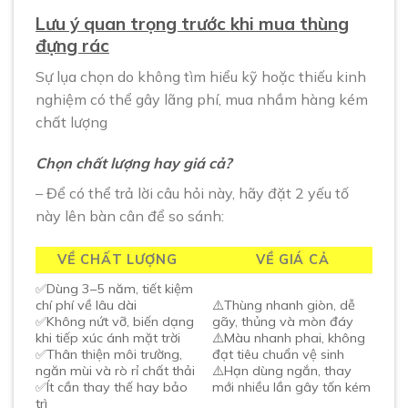
Lưu ý quan trọng trước khi mua thùng
đựng rác
Sự lụa chọn do không tìm hiểu kỹ hoặc thiếu kinh
nghiệm có thể gây lãng phí, mua nhầm hàng kém
chất lượng
Chọn chất lượng hay giá cả?
– Để có thể trả lời câu hỏi này, hãy đặt 2 yếu tố
này lên bàn cân để so sánh:
VỀ CHẤT LƯỢNG
VỀ GIÁ CẢ
✅Dùng 3–5 năm, tiết kiệm
chí phí về lâu dài
⚠️
Thùng nhanh giòn, dễ
✅Không nứt vỡ, biến dạng
gãy, thủng và mòn đáy
khi tiếp xúc ánh mặt trời
⚠️
Màu nhanh phai, không
✅Thân thiện môi trường,
đạt tiêu chuẩn vệ sinh
ngăn mùi và rò rỉ chất thải
⚠️
Hạn dùng ngắn, thay
✅Ít cần thay thế hay bảo
mới nhiều lần gây tốn kém
trì