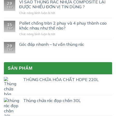
tìm
VÌ SAO THÙNG RÁC NHỰA COMPOSITE LẠI
29
hiểu
ĐƯỢC NHIỀU ĐƠN VỊ TIN DÙNG ?
Th7
chứng
ở
Chức năng bình luận bị tắt
nhận
VÌ
UN
SAO
Pallet chống tràn 2 phuy và 4 phuy thành cao
trên
15
THÙNG
phuy
khác nhau như thế nào?
Th7
RÁC
nhựa
ở
Chức năng bình luận bị tắt
NHỰA
200L
Pallet
COMPOSITE
nhập
chống
Góc đáp nhanh – tư vấn thùng rác
LẠI
khẩu?
29
tràn
ĐƯỢC
Th7
2
NHIỀU
phuy
ĐƠN
và
VỊ
4
TIN
SẢN PHẨM
phuy
DÙNG
thành
?
cao
THÙNG CHỨA HÓA CHẤT HDPE 220L
khác
nhau
như
thế
Thùng chứa rác đạp chân 30L
nào?