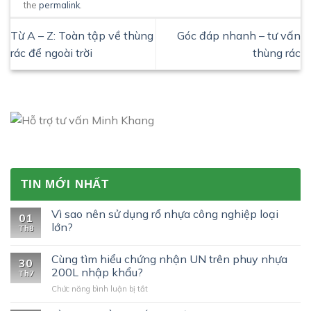
the
permalink
.
Từ A – Z: Toàn tập về thùng
Góc đáp nhanh – tư vấn
rác để ngoài trời
thùng rác
TIN MỚI NHẤT
Vì sao nên sử dụng rổ nhựa công nghiệp loại
01
lớn?
Th8
Cùng tìm hiểu chứng nhận UN trên phuy nhựa
30
200L nhập khẩu?
Th7
ở
Chức năng bình luận bị tắt
Cùng