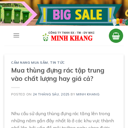
Skip
to
content
CẨM NANG MUA SẮM
,
TIN TỨC
Mua thùng đựng rác tập trung
vào chất lượng hay giá cả?
POSTED ON
24 THÁNG SÁU, 2025
BY
MINH KHANG
Nhu cầu sử dụng thùng đựng rác tăng lên trong
những năm gần đây nhất là ở các khu vực thành
phố lớn, bởi vấn đề môi trường ngày càng được