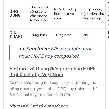
Khu dân cư,
Nhà ở, trường
Công trường,
công cộng,
ỨNG
học, nơi ít va
bệnh viện, khu
DỤNG
văn phòng,
chạm
công nghiệp
trường học
GIÁ
Trung bình
Trung bình
Cao
THÀNH
>> Xem thêm
:
Nên mua thùng rác
nhựa HDPE hay composite?
5 bí mật về thùng đựng rác nhựa HDPE
ít phổ biến tại Việt Nam
Có rất nhiều thông tin xoay quanh loại thùng rác
bằng nhựa nguyên sinh (HDPE), tuy nhiên có thể
5 điều dưới đây lại ít được biết đên:
Nhựa HDPE tái sử dụng tốt hơn