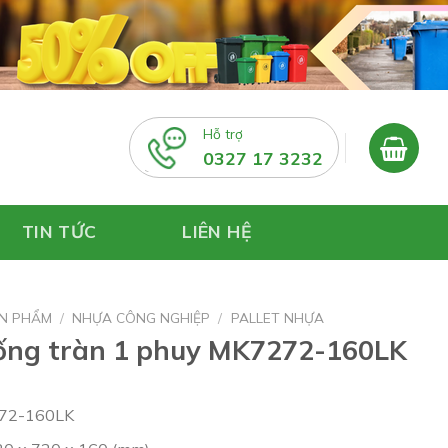
Hỗ trợ
0327 17 3232
TIN TỨC
LIÊN HỆ
N PHẨM
/
NHỰA CÔNG NGHIỆP
/
PALLET NHỰA
hống tràn 1 phuy MK7272-160LK
272-160LK