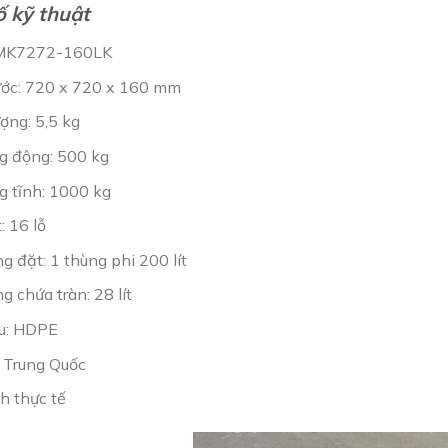
 kỹ thuật
 MK7272-160LK
ước: 720 x 720 x 160 mm
ợng: 5,5 kg
ng động: 500 kg
g tĩnh: 1000 kg
: 16 lỗ
 đặt: 1 thùng phi 200 lít
 chứa tràn: 28 lít
ệu: HDPE
: Trung Quốc
h thực tế