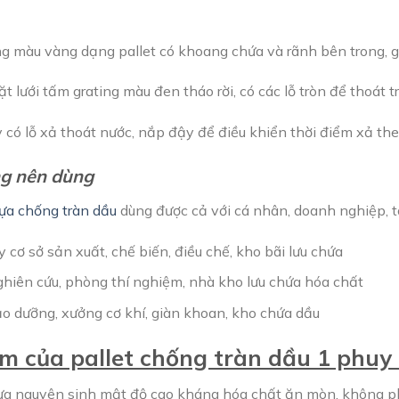
g màu vàng dạng pallet có khoang chứa và rãnh bên trong, 
t lưới tấm grating màu đen tháo rời, có các lỗ tròn để thoát t
 có lỗ xả thoát nước, nắp đậy để điều khiển thời điểm xả th
ng nên dùng
hựa chống tràn dầu
dùng được cả với cá nhân, doanh nghiệp, t
cơ sở sản xuất, chế biến, điều chế, kho bãi lưu chứa
ghiên cứu, phòng thí nghiệm, nhà kho lưu chứa hóa chất
o dưỡng, xưởng cơ khí, giàn khoan, kho chứa dầu
ểm của pallet chống tràn dầu 1 phu
a nguyên sinh mật độ cao kháng hóa chất ăn mòn, không phả