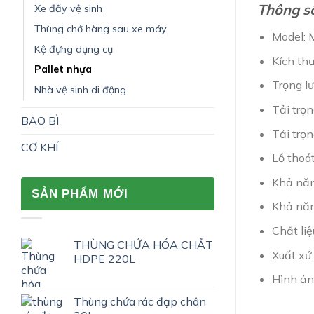
Thông số
Xe đẩy vệ sinh
Thùng chở hàng sau xe máy
Model:
Kệ đựng dụng cụ
Kích th
Pallet nhựa
Trọng lư
Nhà vệ sinh di động
Tải trọ
BAO BÌ
Tải trọn
CƠ KHÍ
Lỗ thoát
Khả năng
SẢN PHẨM MỚI
Khả năng
Chất li
THÙNG CHỨA HÓA CHẤT
Xuất xứ
HDPE 220L
Hình ản
Thùng chứa rác đạp chân