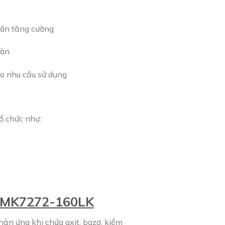
gân tăng cường
ràn
eo nhu cầu sử dụng
ổ chức như:
y MK7272-160LK
n ứng khi chứa axit, bazơ, kiềm