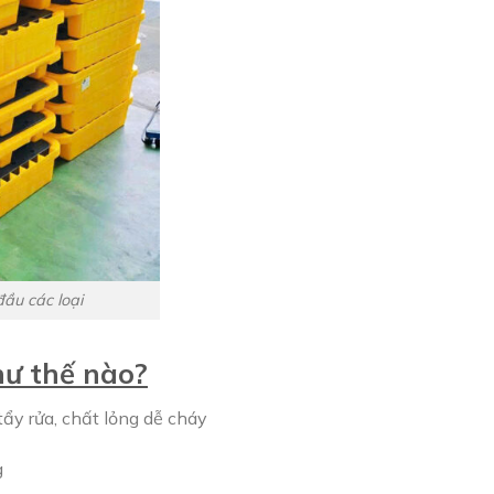
đầu các loại
hư thế nào?
tẩy rửa, chất lỏng dễ cháy
g