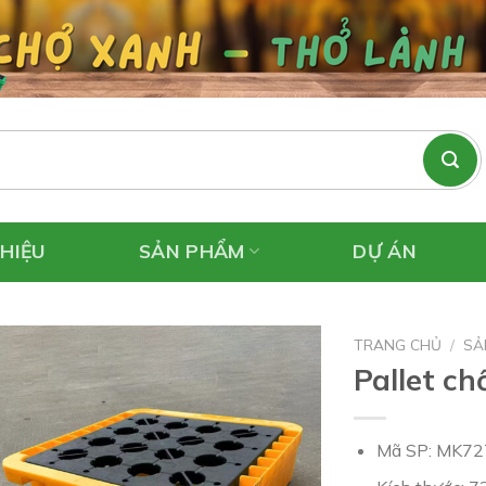
THIỆU
SẢN PHẨM
DỰ ÁN
TRANG CHỦ
/
SẢ
Pallet c
Mã SP: MK7