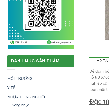
MÔ TẢ
DANH MỤC SẢN PHẨM
Để đảm bảo
hỗ trợ từ c
MÔI TRƯỜNG
nghiệp cần
Y TẾ
toàn môi t
NHỰA CÔNG NGHIỆP
Đặc tí
Sóng nhựa