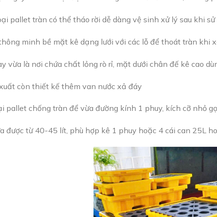
oại pallet tràn có thể tháo rời dễ dàng vệ sinh xử lý sau khi s
thông minh bề mặt kê dạng lưới với các lỗ để thoát tràn khi x
y vừa là nơi chứa chất lỏng rò rỉ, mặt dưới chân đế kê cao dù
xuất còn thiết kế thêm van nước xả đáy
oại pallet chống tràn để vừa đường kính 1 phuy, kích cỡ nhỏ 
a được từ 40-45 lít, phù hợp kê 1 phuy hoặc 4 cái can 25L 