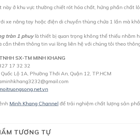
et này ở khu vực thường chiết rót hóa chất, hứng phần chất lỏ
với xe nâng tay hoặc điện di chuyển thùng chứa 1 lần mà khô
ng tràn 1 phuy
là thiết bị quan trọng không thể thiếu nhằm h
 cần thêm thông tin vui lòng liên hệ với chúng tôi theo thông
TNHH SX-TM MINH KHANG
27 17 32 32
Quốc Lộ 1A, Phường Thới An, Quận 12, TP.HCM
aminhkhang3232@gmail.com
moitruongsong.net.vn
kênh
Minh Khang Channel
để trải nghiệm chất lượng sản phẩ
HẨM TƯƠNG TỰ