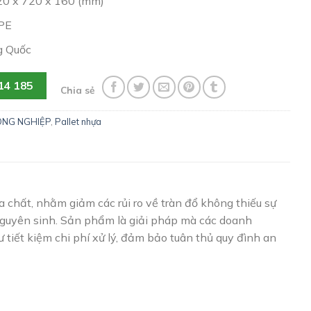
720 x 720 x 160 (mm)
DPE
g Quốc
14 185
Chia sẻ
ÔNG NGHIỆP
,
Pallet nhựa
 chất, nhằm giảm các rủi ro về tràn đổ không thiếu sự
guyên sinh. Sản phẩm là giải pháp mà các doanh
 tiết kiệm chi phí xử lý, đảm bảo tuân thủ quy đình an