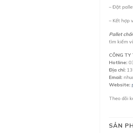
– Đặt pall
– Kết hợp 
Pallet chố
tìm kiếm và
CÔNG TY 
Hotline:
03
Địa chỉ:
13 
Email:
nhu
Website:
Theo dõi 
SẢN P