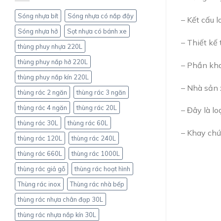
cao
khác
Sóng nhựa bít
Sóng nhựa có nắp đậy
– Kết cấu l
nhau
như
Sóng nhựa hở
Sọt nhựa có bánh xe
thế
– Thiết kế 
nào?
thùng phuy nhựa 220L
thùng phuy nắp hở 220L
– Phần kha
thùng phuy nắp kín 220L
– Nhà sản 
thùng rác 2 ngăn
thùng rác 3 ngăn
thùng rác 4 ngăn
thùng rác 20L
– Đây là l
thùng rác 30L
thùng rác 60L
– Khay chứ
thùng rác 120L
thùng rác 240L
thùng rác 660L
thùng rác 1000L
thùng rác giả gỗ
thùng rác hoạt hình
Thùng rác inox
Thùng rác nhà bếp
thùng rác nhựa chân đạp 30L
thùng rác nhựa nắp kín 30L