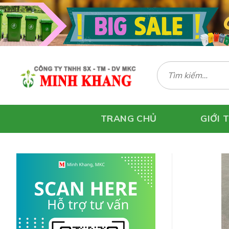
Skip
to
content
Tìm
kiếm:
TRANG CHỦ
GIỚI 