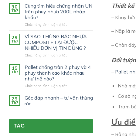
Thiết kế
Cùng tìm hiểu chứng nhận UN
30
Th7
trên phuy nhựa 200L nhập
– Khay hứn
khẩu?
ở
Chức năng bình luận bị tắt
Cùng
– Nắp là mặ
tìm
VÌ SAO THÙNG RÁC NHỰA
29
hiểu
Th7
COMPOSITE LẠI ĐƯỢC
– Chân đáy
chứng
NHIỀU ĐƠN VỊ TIN DÙNG ?
nhận
ở
Chức năng bình luận bị tắt
UN
Đối tượ
VÌ
trên
SAO
phuy
Pallet chống tràn 2 phuy và 4
15
THÙNG
nhựa
–
Pallet n
Th7
phuy thành cao khác nhau
RÁC
200L
như thế nào?
NHỰA
nhập
Nhà máy 
ở
Chức năng bình luận bị tắt
COMPOSITE
khẩu?
Pallet
LẠI
Cơ sở n
chống
ĐƯỢC
Góc đáp nhanh – tư vấn thùng
29
tràn
NHIỀU
Th7
rác
Trạm bả
2
ĐƠN
phuy
VỊ
và
TIN
Ưu đi
4
DÙNG
TAG
phuy
?
thành
– Bằng nhự