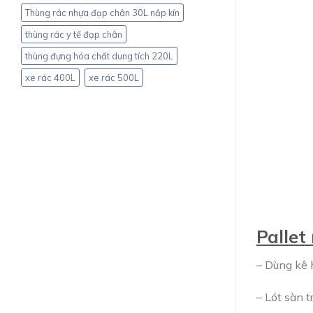
Thùng rác nhựa đạp chân 30L nắp kín
thùng rác y tế đạp chân
thùng đựng hóa chất dung tích 220L
xe rác 400L
xe rác 500L
Pallet
– Dùng kê 
– Lót sàn 