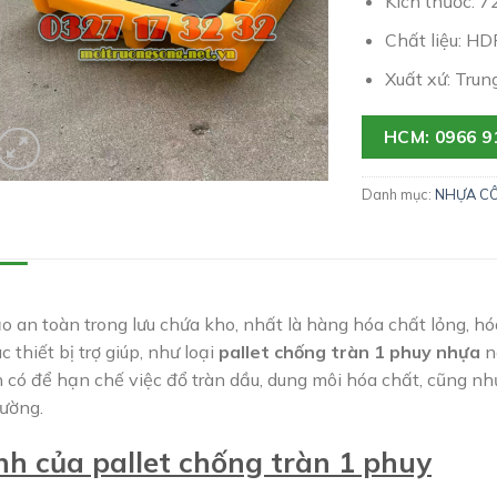
Kích thước: 
Chất liệu: H
Xuất xứ: Trun
HCM: 0966 9
Danh mục:
NHỰA C
 an toàn trong lưu chứa kho, nhất là hàng hóa chất lỏng, hóa
ác thiết bị trợ giúp, như loại
pallet chống tràn 1 phuy nhựa
n
 có để hạn chế việc đổ tràn dầu, dung môi hóa chất, cũng như
rường.
nh của pallet chống tràn 1 phuy