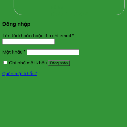
Hỗ trợ
0327 17 3232
Đăng nhập
Tên tài khoản hoặc địa chỉ email
*
Mật khẩu
*
Ghi nhớ mật khẩu
Đăng nhập
Quên mật khẩu?