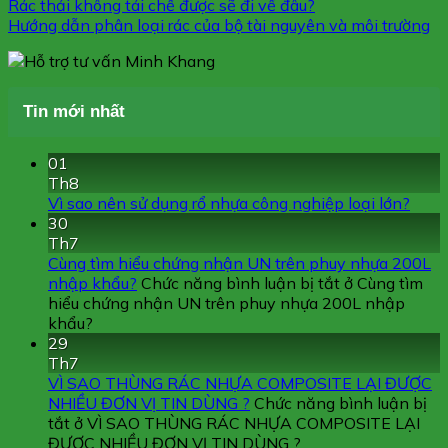
Rác thải không tái chế được sẽ đi về đâu?
Hướng dẫn phân loại rác của bộ tài nguyên và môi trường
Tin mới nhất
01
Th8
Vì sao nên sử dụng rổ nhựa công nghiệp loại lớn?
30
Th7
Cùng tìm hiểu chứng nhận UN trên phuy nhựa 200L
nhập khẩu?
Chức năng bình luận bị tắt
ở Cùng tìm
hiểu chứng nhận UN trên phuy nhựa 200L nhập
khẩu?
29
Th7
VÌ SAO THÙNG RÁC NHỰA COMPOSITE LẠI ĐƯỢC
NHIỀU ĐƠN VỊ TIN DÙNG ?
Chức năng bình luận bị
tắt
ở VÌ SAO THÙNG RÁC NHỰA COMPOSITE LẠI
ĐƯỢC NHIỀU ĐƠN VỊ TIN DÙNG ?