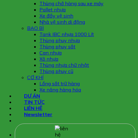
Thùng chở hàng sau xe máy
Pallet nhựa
Xe đẩy vệ sinh
Nhà vệ sinh di động
BAO BÌ
Tank IBC nhựa 1000 Lít
Thùng phuy nhựa
Thùng phuy sắt
Can nhựa
Xô nhựa
Thùng nhựa chữ nhật
Thùng phuy cũ
CƠ KHÍ
Lồng sắt trữ hàng
Xe nâng hàng hóa
DỰ ÁN
TIN TỨC
LIÊN HỆ
Newsletter