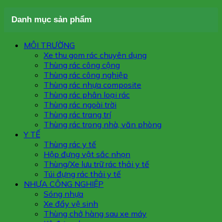
Danh mục sản phẩm
MÔI TRƯỜNG
Xe thu gom rác chuyên dụng
Thùng rác công cộng
Thùng rác công nghiệp
Thùng rác nhựa composite
Thùng rác phân loại rác
Thùng rác ngoài trời
Thùng rác trang trí
Thùng rác trong nhà, văn phòng
Y TẾ
Thùng rác y tế
Hộp đựng vật sắc nhọn
Thùng/Xe lưu trữ rác thải y tế
Túi đựng rác thải y tế
NHỰA CÔNG NGHIỆP
Sóng nhựa
Xe đẩy vệ sinh
Thùng chở hàng sau xe máy