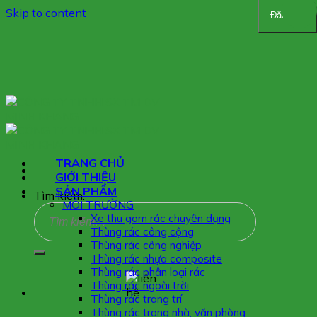
Skip to content
Đăng ký
TRANG CHỦ
GIỚI THIỆU
SẢN PHẨM
Tìm kiếm:
MÔI TRƯỜNG
Xe thu gom rác chuyên dụng
Thùng rác công cộng
Thùng rác công nghiệp
Thùng rác nhựa composite
Thùng rác phân loại rác
Thùng rác ngoài trời
Thùng rác trang trí
Thùng rác trong nhà, văn phòng