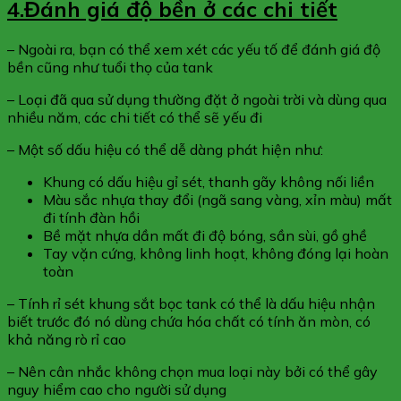
4.Đánh giá độ bền ở các chi tiết
– Ngoài ra, bạn có thể xem xét các yếu tố để đánh giá độ
bền cũng như tuổi thọ của tank
– Loại đã qua sử dụng thường đặt ở ngoài trời và dùng qua
nhiều năm, các chi tiết có thể sẽ yếu đi
– Một số dấu hiệu có thể dễ dàng phát hiện như:
Khung có dấu hiệu gỉ sét, thanh gãy không nối liền
Màu sắc nhựa thay đổi (ngã sang vàng, xỉn màu) mất
đi tính đàn hồi
Bề mặt nhựa dần mất đi độ bóng, sần sùi, gồ ghề
Tay vặn cứng, không linh hoạt, không đóng lại hoàn
toàn
– Tính rỉ sét khung sắt bọc tank có thể là dấu hiệu nhận
biết trước đó nó dùng chứa hóa chất có tính ăn mòn, có
khả năng rò rỉ cao
– Nên cân nhắc không chọn mua loại này bởi có thể gây
nguy hiểm cao cho người sử dụng