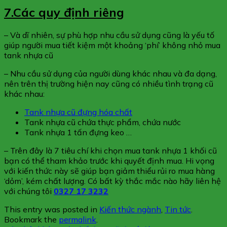
7.Các quy định riêng
– Và dĩ nhiên, sự phù hợp nhu cầu sử dụng cũng là yếu tố
giúp người mua tiết kiệm một khoảng ‘phí’ không nhỏ mua
tank nhựa cũ
– Nhu cầu sử dụng của người dùng khác nhau và đa dạng,
nên trên thị trường hiện nay cũng có nhiều tình trạng cũ
khác nhau:
Tank nhựa cũ đựng hóa chất
Tank nhựa cũ chứa thực phẩm, chứa nước
Tank nhựa 1 tấn đựng keo …
– Trên đây là 7 tiêu chí khi chọn mua tank nhựa 1 khối cũ
bạn có thể tham khảo trước khi quyết định mua. Hi vọng
với kiến thức này sẽ giúp bạn giảm thiểu rủi ro mua hàng
‘dỏm’, kém chất lượng. Có bất kỳ thắc mắc nào hãy liên hệ
với chúng tôi
0327 17 3232
This entry was posted in
Kiến thức ngành
,
Tin tức
.
Bookmark the
permalink
.