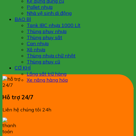
Kệ đựng dụng cụ
Pallet nhựa
Nhà vệ sinh di động
BAO BÌ
Tank IBC nhựa 1000 Lít
Thùng phuy nhựa
Thùng phuy sắt
Can nhựa
Xô nhựa
Thùng nhựa chữ nhật
Thùng phuy cũ
CƠ KHÍ
Lồng sắt trữ hàng
Xe nâng hàng hóa
Hỗ trợ 24/7
Liên hệ chúng tôi 24h