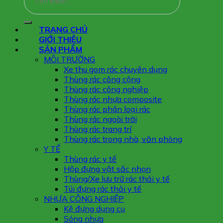
TRANG CHỦ
GIỚI THIỆU
SẢN PHẨM
MÔI TRƯỜNG
Xe thu gom rác chuyên dụng
Thùng rác công cộng
Thùng rác công nghiệp
Thùng rác nhựa composite
Thùng rác phân loại rác
Thùng rác ngoài trời
Thùng rác trang trí
Thùng rác trong nhà, văn phòng
Y TẾ
Thùng rác y tế
Hộp đựng vật sắc nhọn
Thùng/Xe lưu trữ rác thải y tế
Túi đựng rác thải y tế
NHỰA CÔNG NGHIỆP
Kệ đựng dụng cụ
Sóng nhựa