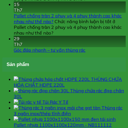
15
Th7
Pallet chống tràn 2 phuy và 4 phuy thành cao khác
nhau như thế nào?
Chức năng bình luận bị tắt
ở
Pallet chống tràn 2 phuy và 4 phuy thành cao khác
nhau như thế nào?
29
Th7
Góc đáp nhanh – tư vấn thùng rác
Sản phẩm
THÙNG CHỨA
HÓA CHẤT HDPE 220L
Thùng chứa rác đạp chân
30L
Túi Rác Y Tế
Thùng rác
3 ngăn inox/thép tĩnh điện
Pallet nhựa 1100x1100x120mm - NB111112