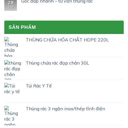
Góc đáp nhanh – tư vấn thùng rác
khẩu?
29
tràn
ĐƯỢC
Th7
2
NHIỀU
phuy
ĐƠN
và
VỊ
4
TIN
SẢN PHẨM
phuy
DÙNG
thành
?
cao
THÙNG CHỨA HÓA CHẤT HDPE 220L
khác
nhau
như
thế
Thùng chứa rác đạp chân 30L
nào?
Túi Rác Y Tế
Thùng rác 3 ngăn inox/thép tĩnh điện