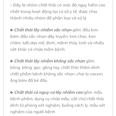
– Đây là nhóm chất thải có mức độ nguy hiểm cao
nhất trong hoạt động tại cơ sở y tế, được chia
thành nhiều nhóm để phân loại và xử lý
♣
Chất thải lây nhiễm sắc nhọn
gồm: đầu kim
bơm, đầu sắc nhọn dây truyền, kim chọc, kim
châm, lưỡi dao mổ, đinh, mãnh thủy tinh và nhiều
vật khác có chứa mầm bệnh
♣
Chất thải lây nhiễm không sắc nhọn
gồm:
bông, băng, gạc, găng tay, chất thải thấm dính
chất phẩm bệnh không sắc nhọn, chai lọ vacxin,
ống bơm đã bẻ đầu
♣
Chất thải có nguy cơ lây nhiễm cao
gồm: mẫu
bệnh phẩm, dụng cụ chứa mẫu, vật chứ chất thải
dính từ phòng xét nghiệm, buồng cách ly, mẫu xét
nghiệm của người bệnh