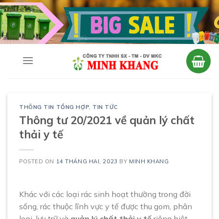
Skip
to
content
THÔNG TIN TỔNG HỢP
,
TIN TỨC
Thông tư 20/2021 về quản lý chất
thải y tế
POSTED ON
14 THÁNG HAI, 2023
BY
MINH KHANG
Khác với các loại rác sinh hoạt thường trong đời
sống, rác thuộc lĩnh vực y tế được thu gom, phân
loại, lưu trữ và
quản lý chất thải y tế
riêng biệt.