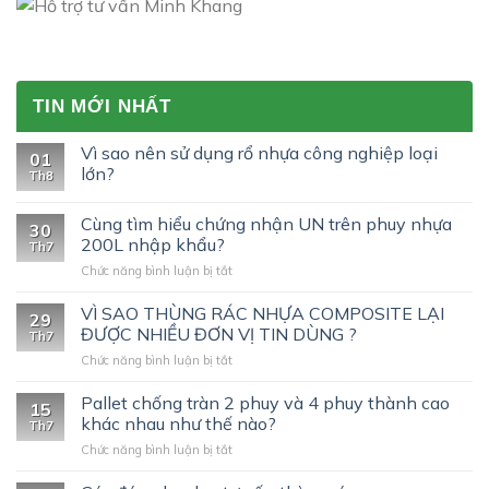
TIN MỚI NHẤT
Vì sao nên sử dụng rổ nhựa công nghiệp loại
01
lớn?
Th8
Cùng tìm hiểu chứng nhận UN trên phuy nhựa
30
200L nhập khẩu?
Th7
ở
Chức năng bình luận bị tắt
Cùng
tìm
VÌ SAO THÙNG RÁC NHỰA COMPOSITE LẠI
29
hiểu
ĐƯỢC NHIỀU ĐƠN VỊ TIN DÙNG ?
Th7
chứng
ở
Chức năng bình luận bị tắt
nhận
VÌ
UN
SAO
Pallet chống tràn 2 phuy và 4 phuy thành cao
trên
15
THÙNG
phuy
khác nhau như thế nào?
Th7
RÁC
nhựa
ở
Chức năng bình luận bị tắt
NHỰA
200L
Pallet
COMPOSITE
nhập
chống
LẠI