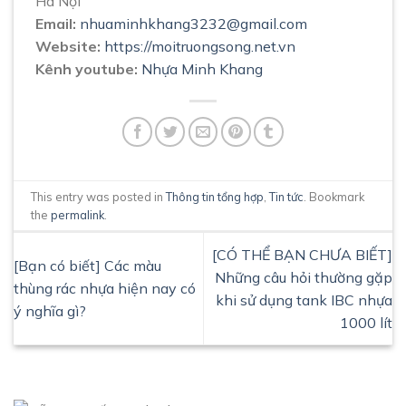
Hà Nội
Email:
nhuaminhkhang3232@gmail.com
Website:
https://moitruongsong.net.vn
Kênh youtube:
Nhựa Minh Khang
This entry was posted in
Thông tin tổng hợp
,
Tin tức
. Bookmark
the
permalink
.
[CÓ THỂ BẠN CHƯA BIẾT]
[Bạn có biết] Các màu
Những câu hỏi thường gặp
thùng rác nhựa hiện nay có
khi sử dụng tank IBC nhựa
ý nghĩa gì?
1000 lít