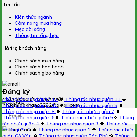
Tin tức
Kiến thức ngành
Cẩm nang mua hàng
Mẹo đời sống
Thông tin tổng hợp
Hỗ trợ khách hàng
Chính sách mua hàng
Chính sách bảo hành
Chính sách giao hàng
Đăng ký
nhận thông tin khuyến mãi
Thùng rác nhựa quận 12
🍀
Thùng rác nhựa quận 11
🍀
nhuaminhkhang3232@gmail.com
Thùng rác nhựa quận 10
🍀
Thùng rác nhựa quận 9
🍀
Thùng rác nhựa quận 8
🍀
Thùng rác nhựa quận 7
🍀
Thùng rác nhựa quận 6
🍀
Thùng rác nhựa quận 5
🍀
Thùng
rác nhựa quận 4
🍀
Thùng rác nhựa quận 3
🍀
Thùng rác
nhựa quận 2
🍀
Thùng rác nhựa quận 1
🍀
Thùng rác nhựa
quận Gò Vấp
🍀
Thùng rác nhựa quận Tân Phú
🍀
Thùng