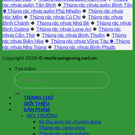
rác nhựa quận Tân Bình
🍀
Thùng rác nhựa quận Bình Tân
🍀
Thùng rác nhựa quận Phú Nhuận
🍀
Thùng rác nhựa
Hóc Môn
🍀
Thùng rác nhựa Củ Chi
🍀
Thùng rác nhựa
Bình Chánh
🍀
Thùng rác nhựa Nhà Bè
🍀
Thùng rác nhựa
Bình Dương
🍀
Thùng rác nhựa Long An
🍀
Thùng rác
nhựa Cần Thơ
🍀
Thùng rác nhựa Bình Thuận
🍀
Thùng
rác nhựa Biên Hòa
🍀
Thùng rác nhựa Vũng Tàu 🍀
Thùng
rác nhựa Nha Trang
🍀
Thùng rác nhựa Bình Phước
Copyright 2026 ©
moitruongsong.net.vn
Tìm kiếm:
TRANG CHỦ
GIỚI THIỆU
SẢN PHẨM
MÔI TRƯỜNG
Xe thu gom rác chuyên dụng
Thùng rác công cộng
Thùng rác công nghiệp