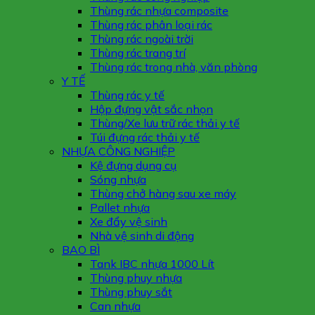
Thùng rác nhựa composite
Thùng rác phân loại rác
Thùng rác ngoài trời
Thùng rác trang trí
Thùng rác trong nhà, văn phòng
Y TẾ
Thùng rác y tế
Hộp đựng vật sắc nhọn
Thùng/Xe lưu trữ rác thải y tế
Túi đựng rác thải y tế
NHỰA CÔNG NGHIỆP
Kệ đựng dụng cụ
Sóng nhựa
Thùng chở hàng sau xe máy
Pallet nhựa
Xe đẩy vệ sinh
Nhà vệ sinh di động
BAO BÌ
Tank IBC nhựa 1000 Lít
Thùng phuy nhựa
Thùng phuy sắt
Can nhựa