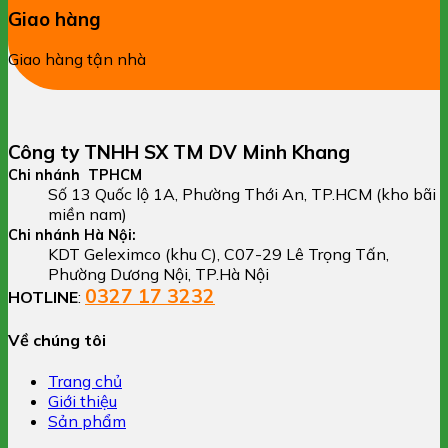
Giao hàng
Giao hàng tận nhà
Công ty TNHH SX TM DV Minh Khang
Chi nhánh TPHCM
Số 13 Quốc lộ 1A, Phường Thới An, TP.HCM (kho bãi
miền nam)
Chi nhánh Hà Nội:
KDT Geleximco (khu C), C07-29 Lê Trọng Tấn,
Phường Dương Nội, TP.Hà Nội
0327 17 3232
HOTLINE
:
Về chúng tôi
Trang chủ
Giới thiệu
Sản phẩm