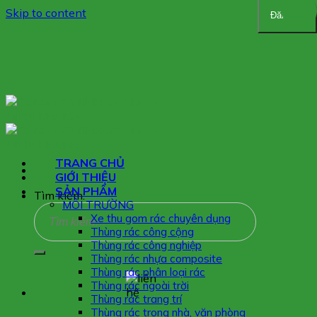
Skip to content
Đăng ký
TRANG CHỦ
GIỚI THIỆU
SẢN PHẨM
Tìm kiếm:
MÔI TRƯỜNG
Xe thu gom rác chuyên dụng
Thùng rác công cộng
Thùng rác công nghiệp
Thùng rác nhựa composite
Thùng rác phân loại rác
Thùng rác ngoài trời
Thùng rác trang trí
Thùng rác trong nhà, văn phòng