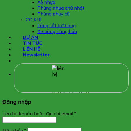
Xô nhựa
Thùng nhựa chữ nhật
Thùng phuy cũ
CƠ KHÍ
Lồng sắt trữ hàng
Xe nâng hàng hóa
DỰ ÁN
TIN TỨC
LIÊN HỆ
Newsletter
Hỗ trợ
0327 17 3232
Đăng nhập
Tên tài khoản hoặc địa chỉ email
*
Mật khẩu
*