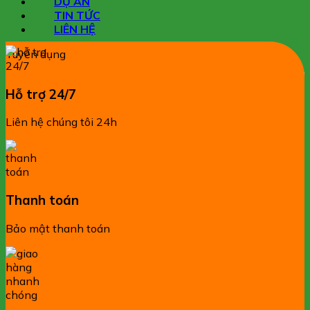
DỰ ÁN
TIN TỨC
LIÊN HỆ
Tuyển dụng
Hỗ trợ 24/7
Liên hệ chúng tôi 24h
Thanh toán
Bảo mật thanh toán