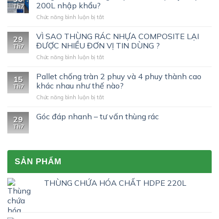
200L nhập khẩu?
Th7
ở
Chức năng bình luận bị tắt
Cùng
tìm
VÌ SAO THÙNG RÁC NHỰA COMPOSITE LẠI
29
hiểu
ĐƯỢC NHIỀU ĐƠN VỊ TIN DÙNG ?
Th7
chứng
ở
Chức năng bình luận bị tắt
nhận
VÌ
UN
SAO
Pallet chống tràn 2 phuy và 4 phuy thành cao
trên
15
THÙNG
phuy
khác nhau như thế nào?
Th7
RÁC
nhựa
ở
Chức năng bình luận bị tắt
NHỰA
200L
Pallet
COMPOSITE
nhập
chống
Góc đáp nhanh – tư vấn thùng rác
LẠI
khẩu?
29
tràn
ĐƯỢC
Th7
2
NHIỀU
phuy
ĐƠN
và
VỊ
4
TIN
SẢN PHẨM
phuy
DÙNG
thành
?
cao
THÙNG CHỨA HÓA CHẤT HDPE 220L
khác
nhau
như
thế