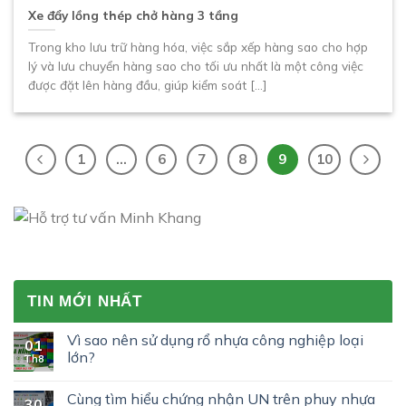
Xe đẩy lồng thép chở hàng 3 tầng
Trong kho lưu trữ hàng hóa, việc sắp xếp hàng sao cho hợp
lý và lưu chuyển hàng sao cho tối ưu nhất là một công việc
được đặt lên hàng đầu, giúp kiểm soát [...]
1
…
6
7
8
9
10
TIN MỚI NHẤT
Vì sao nên sử dụng rổ nhựa công nghiệp loại
01
lớn?
Th8
Cùng tìm hiểu chứng nhận UN trên phuy nhựa
30