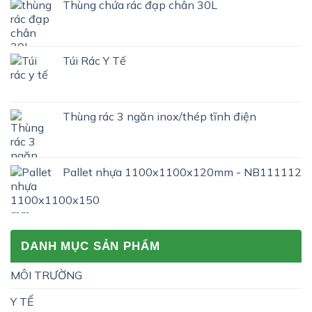
Thùng chứa rác đạp chân 30L
nào?
Túi Rác Y Tế
Thùng rác 3 ngăn inox/thép tĩnh điện
Pallet nhựa 1100x1100x120mm - NB111112
DANH MỤC SẢN PHẨM
MÔI TRƯỜNG
Y TẾ